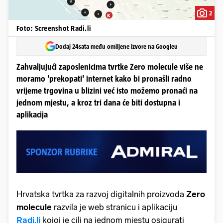
2
Foto: Screenshot Radi.li
Dodaj 24sata među omiljene izvore na Googleu
Zahvaljujući zaposlenicima tvrtke Zero molecule više ne
moramo 'prekopati' internet kako bi pronašli radno
vrijeme trgovina u blizini već isto možemo pronaći na
jednom mjestu, a kroz tri dana će biti dostupna i
aplikacija
Hrvatska tvrtka za razvoj digitalnih proizvoda
Zero
molecule
razvila je web stranicu i aplikaciju
Radi.li
kojoj je cilj na jednom mjestu osigurati