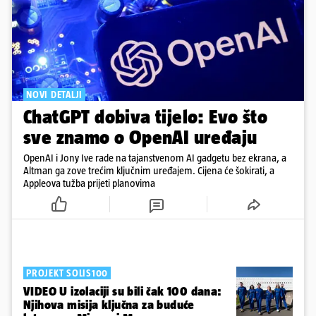
NOVI DETALJI
ChatGPT dobiva tijelo: Evo što
sve znamo o OpenAI uređaju
OpenAI i Jony Ive rade na tajanstvenom AI gadgetu bez ekrana, a
Altman ga zove trećim ključnim uređajem. Cijena će šokirati, a
Appleova tužba prijeti planovima
PROJEKT SOLIS100
VIDEO U izolaciji su bili čak 100 dana:
Njihova misija ključna za buduće