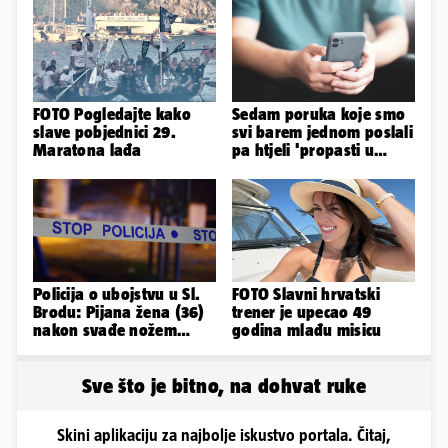
FOTO Pogledajte kako
Sedam poruka koje smo
slave pobjednici 29.
svi barem jednom poslali
Maratona lađa
pa htjeli 'propasti u
zemlju' od srama
Policija o ubojstvu u Sl.
FOTO Slavni hrvatski
Brodu: Pijana žena (36)
trener je upecao 49
nakon svađe nožem
godina mlađu misicu
ubila partnera (71)
Sve što je bitno, na dohvat ruke
Skini aplikaciju za najbolje iskustvo portala. Čitaj,