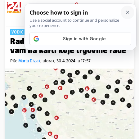
PRIJAVA
Tech
Komentari
5
VODIČ KROZ NERADNE NEDJELJE
Radi li? Ova stranica pokazat će
vam na karti koje trgovine rade
Piše
Marta Divjak
,
utorak, 30.4.2024. u 17:57