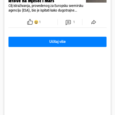
letove na Mjesec i Mars
Cilj istraživanja, provedenog za Europsku svemirsku
agenciju (ESA), bio je ispitati kako dugotrajne
misije, poput onih na Mjesec ili Mars, u ekstremnim
uvjetima utječu na zdravlje i sposobnosti ljudi.
1
1
Učitaj više