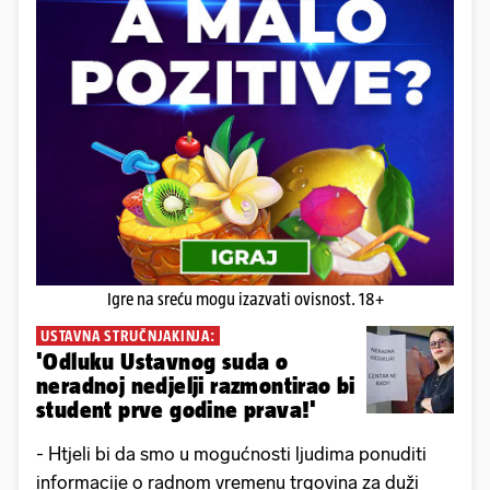
Igre na sreću mogu izazvati ovisnost. 18+
USTAVNA STRUČNJAKINJA:
'Odluku Ustavnog suda o
neradnoj nedjelji razmontirao bi
student prve godine prava!'
- Htjeli bi da smo u mogućnosti ljudima ponuditi
informacije o radnom vremenu trgovina za duži