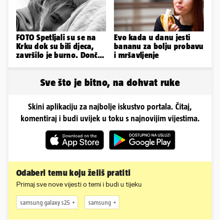
FOTO Spetljali su se na
Evo kada u danu jesti
Krku dok su bili djeca,
bananu za bolju probavu
završilo je burno. Dončić
i mršavljenje
i Anamaria u novoj fazi
Sve što je bitno, na dohvat ruke
Skini aplikaciju za najbolje iskustvo portala. Čitaj,
komentiraj i budi uvijek u toku s najnovijim vijestima.
Odaberi temu koju želiš pratiti
Primaj sve nove vijesti o temi i budi u tijeku
samsung galaxy s25
samsung