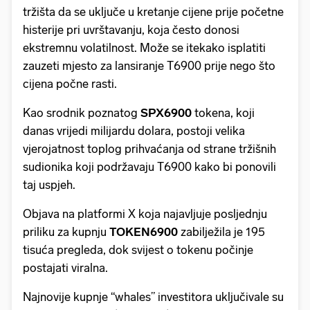
tržišta da se uključe u kretanje cijene prije početne
histerije pri uvrštavanju, koja često donosi
ekstremnu volatilnost. Može se itekako isplatiti
zauzeti mjesto za lansiranje T6900 prije nego što
cijena počne rasti.
Kao srodnik poznatog
SPX6900
tokena, koji
danas vrijedi milijardu dolara, postoji velika
vjerojatnost toplog prihvaćanja od strane tržišnih
sudionika koji podržavaju T6900 kako bi ponovili
taj uspjeh.
Objava na platformi X koja najavljuje posljednju
priliku za kupnju
TOKEN6900
zabilježila je 195
tisuća pregleda, dok svijest o tokenu počinje
postajati viralna.
Najnovije kupnje “whales” investitora uključivale su