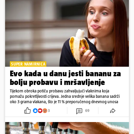
SUPER NAMIRNICA
Evo kada u danu jesti bananu za
bolju probavu i mršavljenje
Tijekom obroka potiču probavu zahvaljujući vlaknima koja
pomažu pokretljivosti crijeva. Jedna srednje velika banana sadrži
oko 3 grama vlakana, što je 11 % preporučenog dnevnog unosa
3
69