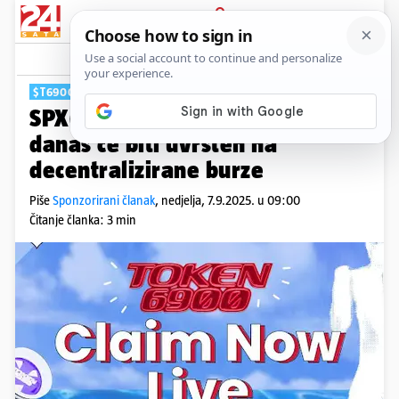
PRIJAVA
Tech
$T6900
SPX6900 kolega TOKEN6900
danas će biti uvršten na
decentralizirane burze
Piše
Sponzorirani članak
,
nedjelja, 7.9.2025. u 09:00
Čitanje članka: 3 min