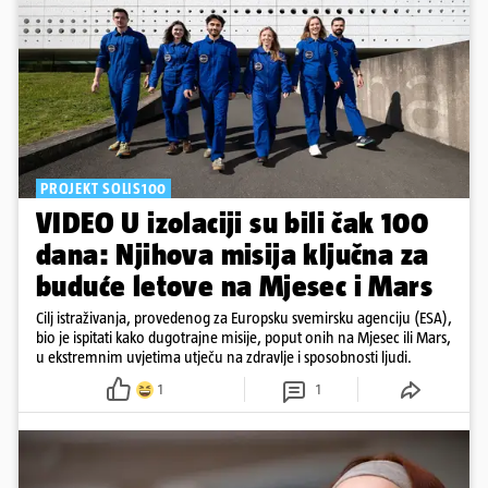
PROJEKT SOLIS100
VIDEO U izolaciji su bili čak 100
dana: Njihova misija ključna za
buduće letove na Mjesec i Mars
Cilj istraživanja, provedenog za Europsku svemirsku agenciju (ESA),
bio je ispitati kako dugotrajne misije, poput onih na Mjesec ili Mars,
u ekstremnim uvjetima utječu na zdravlje i sposobnosti ljudi.
1
1