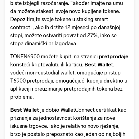
biste izbjegli razočaranje. Također imajte na umu
da možete stakeati svoje novo kupljene tokene.
Depozitirajte svoje tokene u staking smart
contract i, ako ih držite 12 mjeseci po današnjoj
stopi, možete ostvariti povrat od 27%, iako se
stopa dinamički prilagođava.
TOKEN6900 možete kupiti na stranici
pretprodaje
koristeći kriptovalutu ili karticu.
Best Wallet
,
vodeći non-custodial wallet, omogućuje pristup
T6900 pretprodaji, omogućujući kupnju direktno u
aplikaciji i preuzimanje pretprodajnih tokena bez
problema.
Best Wallet
je dobio WalletConnect certifikat kao
priznanje za jednostavnost korištenja za nove i
iskusne trgovce. Iako je relativno novo rješenje,
brzo je postalo prepoznato kao jedan od najboljih