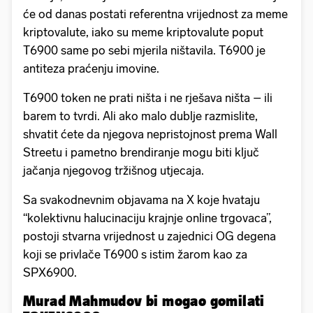
će od danas postati referentna vrijednost za meme
kriptovalute, iako su meme kriptovalute poput
T6900 same po sebi mjerila ništavila. T6900 je
antiteza praćenju imovine.
T6900 token ne prati ništa i ne rješava ništa – ili
barem to tvrdi. Ali ako malo dublje razmislite,
shvatit ćete da njegova nepristojnost prema Wall
Streetu i pametno brendiranje mogu biti ključ
jačanja njegovog tržišnog utjecaja.
Sa svakodnevnim objavama na X koje hvataju
“kolektivnu halucinaciju krajnje online trgovaca”,
postoji stvarna vrijednost u zajednici OG degena
koji se privlače T6900 s istim žarom kao za
SPX6900.
Murad Mahmudov bi mogao gomilati