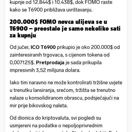
kupnje od 12.844$ i 10.438$, dok FOMO raste
kako se T6900 približava uvrštavanju.
200.000$ FOMO novca ulijeva se u
T6900 – preostalo je samo nekoliko sati
za kupnju
Od jučer,
ICO T6900
prikupio je oko 200.000$ od
zainteresiranih trgovaca, s cijenom tokena od
0,007125$.
Pretprodaja
je sada prikupila
impresivnih 3,52 milijuna dolara.
Iako tim naravno ne može kontrolirati tržišne uvjete
u trenutku lansiranja, srećom, tržišta se trenutno
nalaze u konsolidiranom obrascu, podsjećajući na
mir prije bikovskog naleta.
Od dionica do kriptovaluta, svi pogledi su
usmjereni na podatke o nepoljoprivrednim