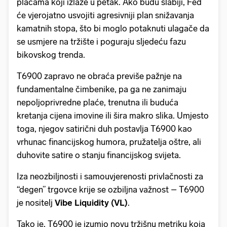
plaćama koji izlaze u petak. Ako budu slabiji, Fed
će vjerojatno usvojiti agresivniji plan snižavanja
kamatnih stopa, što bi moglo potaknuti ulagače da
se usmjere na tržište i poguraju sljedeću fazu
bikovskog trenda.
T6900 zapravo ne obraća previše pažnje na
fundamentalne čimbenike, pa ga ne zanimaju
nepoljoprivredne plaće, trenutna ili buduća
kretanja cijena imovine ili šira makro slika. Umjesto
toga, njegov satirični duh postavlja T6900 kao
vrhunac financijskog humora, pružatelja oštre, ali
duhovite satire o stanju financijskog svijeta.
Iza neozbiljnosti i samouvjerenosti privlačnosti za
“degen” trgovce krije se ozbiljna važnost – T6900
je nositelj
Vibe Liquidity (VL)
.
Tako je, T6900 je izumio novu tržišnu metriku koja