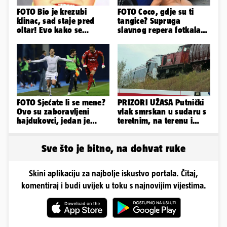
FOTO Bio je krezubi
FOTO Coco, gdje su ti
klinac, sad staje pred
tangice? Supruga
oltar! Evo kako se
slavnog repera fotkala
mijenjao jedan od
se ispred auta i pokazala
najvećih...
sve
FOTO Sjećate li se mene?
PRIZORI UŽASA Putnički
Ovo su zaboravljeni
vlak smrskan u sudaru s
hajdukovci, jedan je
teretnim, na terenu i
napuhao 3,3 promila...
helikopter hitne
Sve što je bitno, na dohvat ruke
Skini aplikaciju za najbolje iskustvo portala. Čitaj,
komentiraj i budi uvijek u toku s najnovijim vijestima.