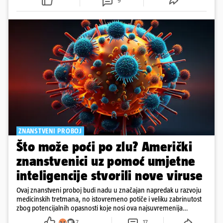
9
ZNANSTVENI PROBOJ
Što može poći po zlu? Američki
znanstvenici uz pomoć umjetne
inteligencije stvorili nove viruse
Ovaj znanstveni proboj budi nadu u značajan napredak u razvoju
medicinskih tretmana, no istovremeno potiče i veliku zabrinutost
zbog potencijalnih opasnosti koje nosi ova najsuvremenija
tehnologija.
7
17