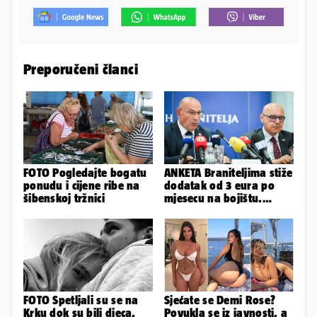
Preporučeni članci
FOTO Pogledajte bogatu
ANKETA Braniteljima stiže
ponudu i cijene ribe na
dodatak od 3 eura po
šibenskoj tržnici
mjesecu na bojištu.
Slažete li se s time?
FOTO Spetljali su se na
Sjećate se Demi Rose?
Krku dok su bili djeca,
Povukla se iz javnosti, a