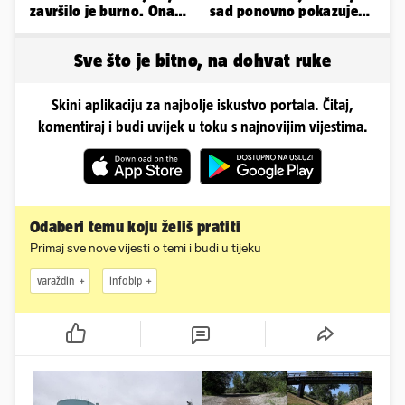
završilo je burno. Ona
sad ponovno pokazuje
sad želi 50 milijuna eura
obline. Ovako izgleda
Sve što je bitno, na dohvat ruke
Skini aplikaciju za najbolje iskustvo portala. Čitaj,
komentiraj i budi uvijek u toku s najnovijim vijestima.
Odaberi temu koju želiš pratiti
Primaj sve nove vijesti o temi i budi u tijeku
varaždin
infobip