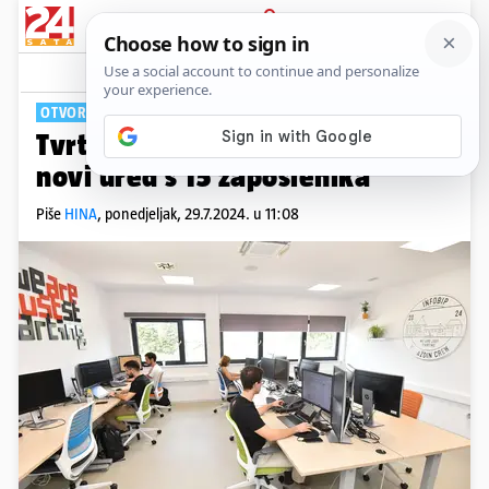
PRIJAVA
Tech
Komentari
0
OTVORILI SEDMI URED
Tvrtka Infobip u Varaždinu ima
novi ured s 15 zaposlenika
Piše
HINA
,
ponedjeljak, 29.7.2024. u 11:08