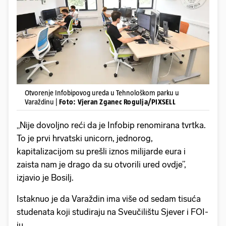
Otvorenje Infobipovog ureda u Tehnološkom parku u
Varaždinu |
Foto: Vjeran Zganec Rogulja/PIXSELL
„Nije dovoljno reći da je Infobip renomirana tvrtka.
To je prvi hrvatski unicorn, jednorog,
kapitalizacijom su prešli iznos milijarde eura i
zaista nam je drago da su otvorili ured ovdje”,
izjavio je Bosilj.
Istaknuo je da Varaždin ima više od sedam tisuća
studenata koji studiraju na Sveučilištu Sjever i FOI-
ju.