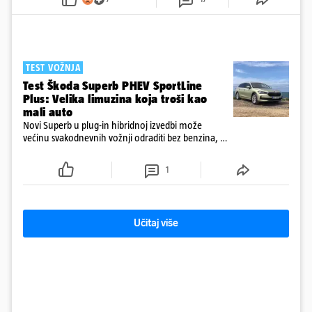
TEST VOŽNJA
Test Škoda Superb PHEV SportLine
Plus: Velika limuzina koja troši kao
mali auto
Novi Superb u plug-in hibridnoj izvedbi može
većinu svakodnevnih vožnji odraditi bez benzina, a
s praznom baterijom ostaje iznenađujuće štedljiv
1
Učitaj više