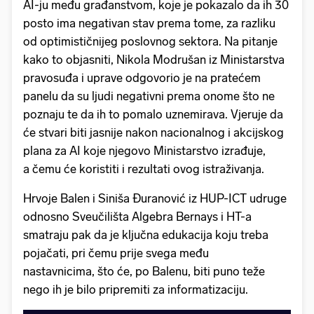
AI-ju među građanstvom, koje je pokazalo da ih 30
posto ima negativan stav prema tome, za razliku
od optimističnijeg poslovnog sektora. Na pitanje
kako to objasniti, Nikola Modrušan iz Ministarstva
pravosuđa i uprave odgovorio je na pratećem
panelu da su ljudi negativni prema onome što ne
poznaju te da ih to pomalo uznemirava. Vjeruje da
će stvari biti jasnije nakon nacionalnog i akcijskog
plana za AI koje njegovo Ministarstvo izrađuje,
a čemu će koristiti i rezultati ovog istraživanja.
Hrvoje Balen i Siniša Đuranović iz HUP-ICT udruge
odnosno Sveučilišta Algebra Bernays i HT-a
smatraju pak da je ključna edukacija koju treba
pojačati, pri čemu prije svega među
nastavnicima, što će, po Balenu, biti puno teže
nego ih je bilo pripremiti za informatizaciju.