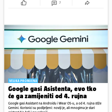
golemim prianjanjem već pri ulasku u najsporiji
7
zavoj
VELIKA PROMJENA
Google gasi Asistenta, evo tko
će ga zamijeniti od 4. rujna
Google gasi Assistant na Androidu i Wear OS-u, a od 4. rujna stiže
Gemini. Korisnici su podijeljeni: noviji je, ali mnogima je stari