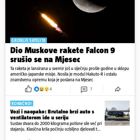
GROBLJE SATELITA
Dio Muskove rakete Falcon 9
srušio se na Mjesec
Ta raketa je lansirana u svemir još u siječnju prošle godine u sklopu
američko-japanske misije. Nosila je modul Hakuto-R i ostalu
znanstvenu opremu koja je poslana na Mjesec
4
7
KONAČNO!
Vozi i naopako: Brutalno brzi auto s
ventilatorom ide u seriju
Sustav stvara do 2000 kilograma potisne sile već pri
stajanju. Klasična krila počinju ozbiljno djelovati tek
pri većim brzinama, dok Spéirling raspolaže