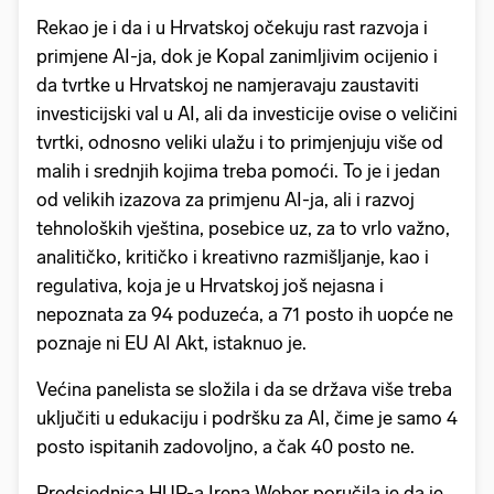
Rekao je i da i u Hrvatskoj očekuju rast razvoja i
primjene AI-ja, dok je Kopal zanimljivim ocijenio i
da tvrtke u Hrvatskoj ne namjeravaju zaustaviti
investicijski val u AI, ali da investicije ovise o veličini
tvrtki, odnosno veliki ulažu i to primjenjuju više od
malih i srednjih kojima treba pomoći. To je i jedan
od velikih izazova za primjenu AI-ja, ali i razvoj
tehnoloških vještina, posebice uz, za to vrlo važno,
analitičko, kritičko i kreativno razmišljanje, kao i
regulativa, koja je u Hrvatskoj još nejasna i
nepoznata za 94 poduzeća, a 71 posto ih uopće ne
poznaje ni EU AI Akt, istaknuo je.
Većina panelista se složila i da se država više treba
uključiti u edukaciju i podršku za AI, čime je samo 4
posto ispitanih zadovoljno, a čak 40 posto ne.
Predsjednica HUP-a Irena Weber poručila je da je