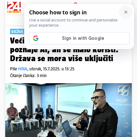
PRIJAVA
Tech
Komentari
0
VAŽNA JE EDUKACIJA
Većina domaćih poduzeća
poznaje AI, ali se malo koristi.
Država se mora više uključiti
Piše
HINA
,
utorak, 15.7.2025. u 13:25
Čitanje članka: 3 min