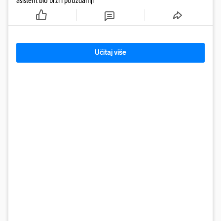
asistent bio brži i pouzdaniji
Učitaj više