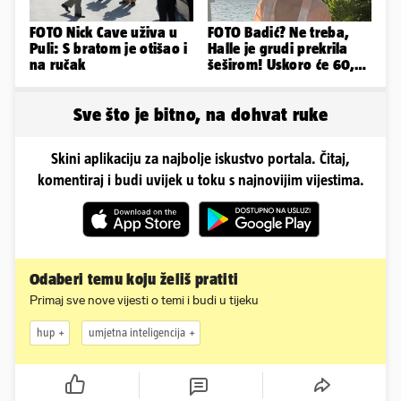
FOTO Nick Cave uživa u
FOTO Badić? Ne treba,
Puli: S bratom je otišao i
Halle je grudi prekrila
na ručak
šeširom! Uskoro će 60,
ljetuje u golim izdanjima
Sve što je bitno, na dohvat ruke
Skini aplikaciju za najbolje iskustvo portala. Čitaj,
komentiraj i budi uvijek u toku s najnovijim vijestima.
Odaberi temu koju želiš pratiti
Primaj sve nove vijesti o temi i budi u tijeku
hup
umjetna inteligencija