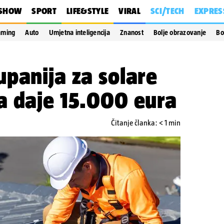
SHOW
SPORT
LIFE&STYLE
VIRAL
SCI/TECH
EXPRES
aming
Auto
Umjetna inteligencija
Znanost
Bolje obrazovanje
Bo
panija za solare
a daje 15.000 eura
Čitanje članka: < 1 min