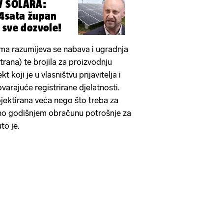
V SOLARA:
24sata župan
 sve dozvole!
ima razumijeva se nabava i ugradnja
trana) te brojila za proizvodnju
t koji je u vlasništvu prijavitelja i
varajuće registrirane djelatnosti.
ojektirana veća nego što treba za
dno godišnjem obračunu potrošnje za
to je.