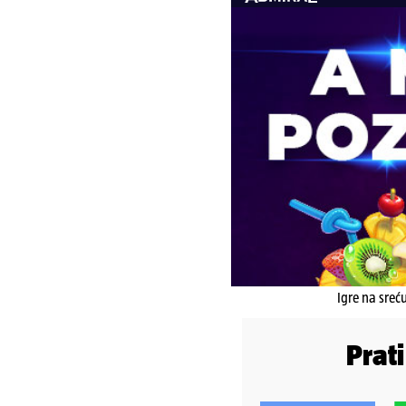
Igre na sreć
Prat