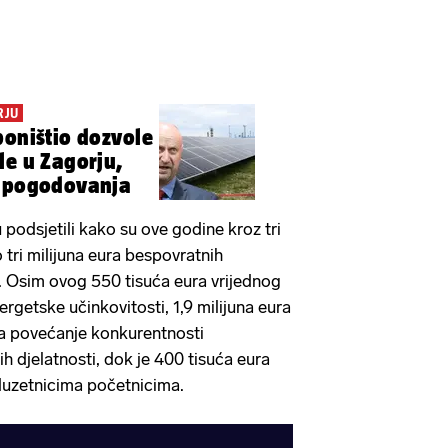
RJU
poništio dozvole
rju,
o pogodovanja
podsjetili kako su ove godine kroz tri
 tri milijuna eura bespovratnih
. Osim ovog 550 tisuća eura vrijednog
rgetske učinkovitosti, 1,9 milijuna eura
za povećanje konkurentnosti
h djelatnosti, dok je 400 tisuća eura
uzetnicima početnicima.