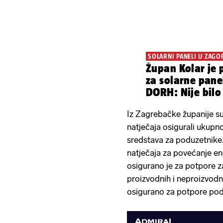
SOLARNI PANELI U ZAGO
Župan Kolar je 
za solarne panele u Zago
DORH: Nije bil
Iz Zagrebačke županije su 
natječaja osigurali ukupno
sredstava za poduzetnike
natječaja za povećanje ene
osigurano je za potpore 
proizvodnih i neproizvodni
osigurano za potpore pod