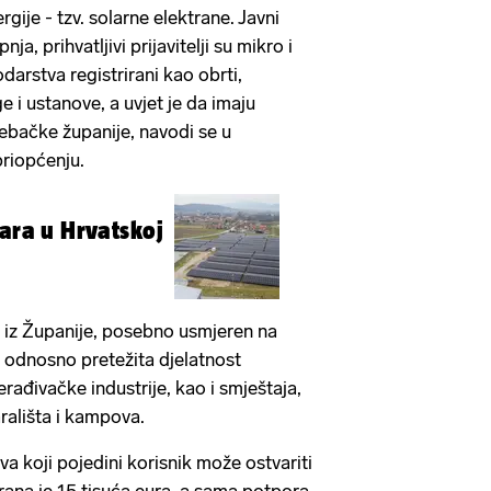
gije - tzv. solarne elektrane. Javni
nja, prihvatljivi prijavitelji su mikro i
arstva registrirani kao obrti,
 i ustanove, a uvjet je da imaju
ebačke županije, navodi se u
riopćenju.
lara u Hrvatskoj
li iz Županije, posebno usmjeren na
a odnosno pretežita djelatnost
erađivačke industrije, kao i smještaja,
rališta i kampova.
a koji pojedini korisnik može ostvariti
rana je 15 tisuća eura, a sama potpora