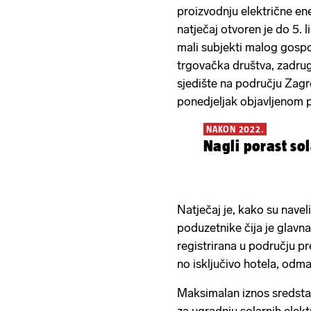
proizvodnju električne ener
natječaj otvoren je do 5. lip
mali subjekti malog gospod
trgovačka društva, zadruge
sjedište na području Zagr
ponedjeljak objavljenom p
NAKON 2022.
Nagli porast so
Natječaj je, kako su nave
poduzetnike čija je glavn
registrirana u području pr
no isključivo hotela, odma
Maksimalan iznos sredstav
za ugradnju solarnih elekt