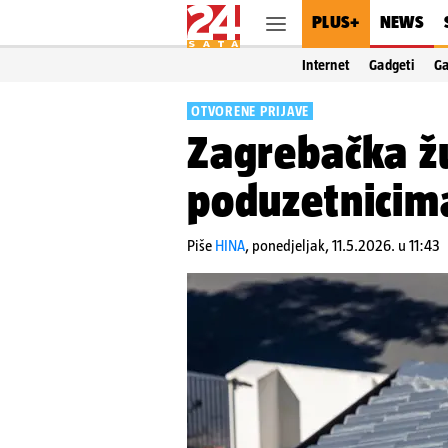
PLUS+
NEWS
Internet
Gadgeti
G
OTVORENE PRIJAVE
Zagrebačka žu
poduzetnicim
Piše
HINA
,
ponedjeljak, 11.5.2026. u 11:43