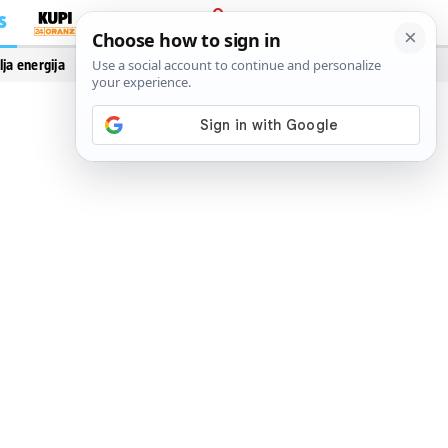
S
PRIJAVA
lja energija
Vidi još…