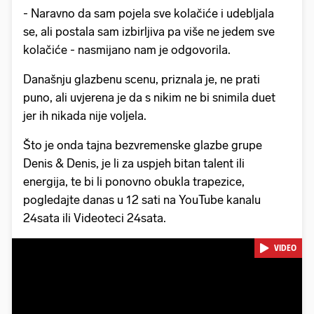
- Naravno da sam pojela sve kolačiće i udebljala
se, ali postala sam izbirljiva pa više ne jedem sve
kolačiće - nasmijano nam je odgovorila.
Današnju glazbenu scenu, priznala je, ne prati
puno, ali uvjerena je da s nikim ne bi snimila duet
jer ih nikada nije voljela.
Što je onda tajna bezvremenske glazbe grupe
Denis & Denis, je li za uspjeh bitan talent ili
energija, te bi li ponovno obukla trapezice,
pogledajte danas u 12 sati na YouTube kanalu
24sata ili Videoteci 24sata.
VIDEO