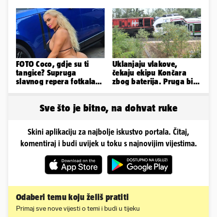
zaljubila u 15 godina
starijeg
FOTO Coco, gdje su ti
Uklanjaju vlakove,
tangice? Supruga
čekaju ekipu Končara
slavnog repera fotkala
zbog baterija. Pruga bi
se ispred auta i pokazala
sutra trebala biti
sve
otvorena
Sve što je bitno, na dohvat ruke
Skini aplikaciju za najbolje iskustvo portala. Čitaj,
komentiraj i budi uvijek u toku s najnovijim vijestima.
Odaberi temu koju želiš pratiti
Primaj sve nove vijesti o temi i budi u tijeku