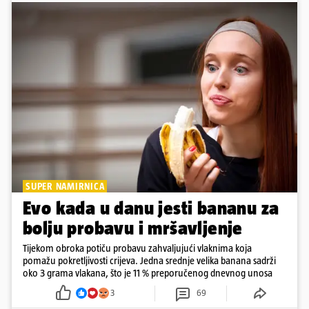
SUPER NAMIRNICA
Evo kada u danu jesti bananu za
bolju probavu i mršavljenje
Tijekom obroka potiču probavu zahvaljujući vlaknima koja
pomažu pokretljivosti crijeva. Jedna srednje velika banana sadrži
oko 3 grama vlakana, što je 11 % preporučenog dnevnog unosa
3
69