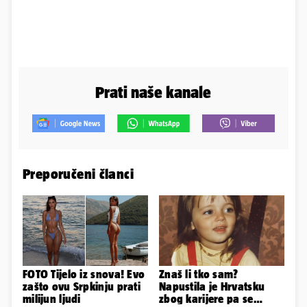
Prati naše kanale
Preporučeni članci
FOTO Tijelo iz snova! Evo
Znaš li tko sam?
zašto ovu Srpkinju prati
Napustila je Hrvatsku
milijun ljudi
zbog karijere pa se