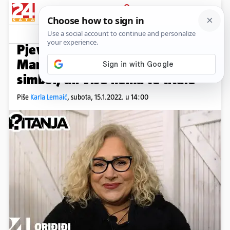
PRIJAVA
Video
Komentari
20
24 PITANJA
Pjevačica grupe Denis & Denis
Marina Perazić: 'Bila sam seks
simbol, ali više nema te titule'
Piše
Karla Lemaić
,
subota, 15.1.2022. u 14:00