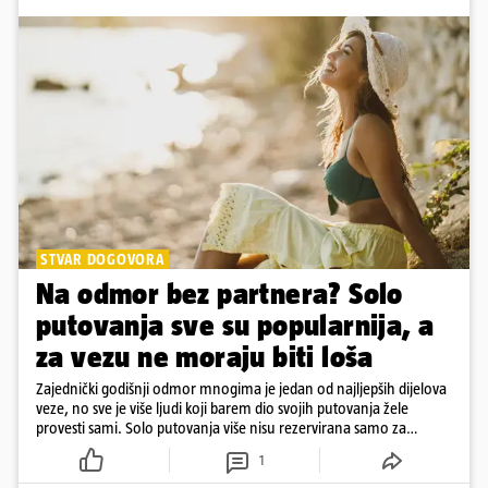
STVAR DOGOVORA
Na odmor bez partnera? Solo
putovanja sve su popularnija, a
za vezu ne moraju biti loša
Zajednički godišnji odmor mnogima je jedan od najljepših dijelova
veze, no sve je više ljudi koji barem dio svojih putovanja žele
provesti sami. Solo putovanja više nisu rezervirana samo za
samce, a činjenica da netko ima partnera ne znači nužno da svako
1
putovanje moraju planirati zajedno