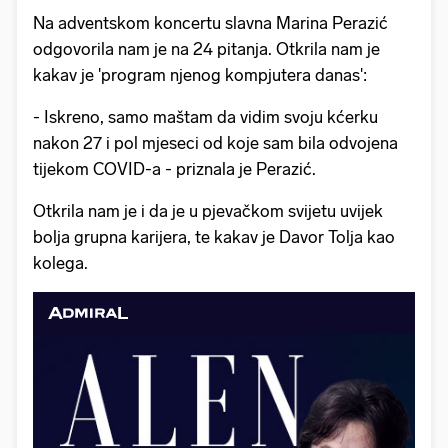
Na adventskom koncertu slavna Marina Perazić
odgovorila nam je na 24 pitanja. Otkrila nam je
kakav je 'program njenog kompjutera danas':
- Iskreno, samo maštam da vidim svoju kćerku
nakon 27 i pol mjeseci od koje sam bila odvojena
tijekom COVID-a - priznala je Perazić.
Otkrila nam je i da je u pjevačkom svijetu uvijek
bolja grupna karijera, te kakav je Davor Tolja kao
kolega.