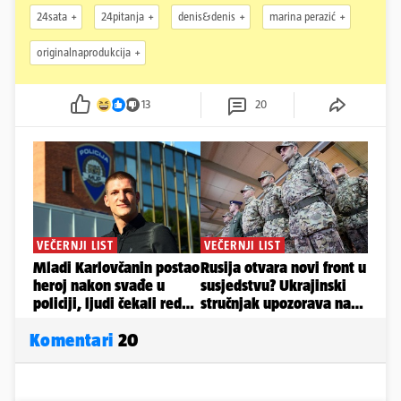
24sata
24pitanja
denis&denis
marina perazić
originalnaprodukcija
13
20
Komentari
20