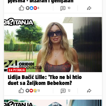
pjesma - bizaran i genijalan'
8
10
24 PITANJA
Lidija Bačić Lille: 'Tko ne bi htio
duet sa Željkom Bebekom?
13
12