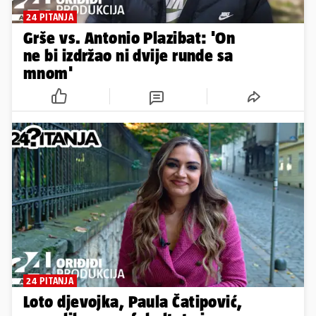
24 PITANJA
Grše vs. Antonio Plazibat: 'On
ne bi izdržao ni dvije runde sa
mnom'
24 PITANJA
Loto djevojka, Paula Čatipović,