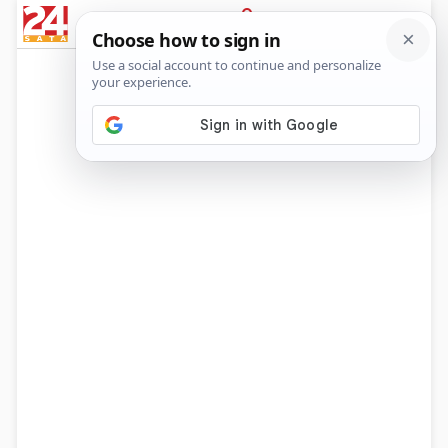
News
Show
Sport
Life&style
Video
Express
PRIJAVA