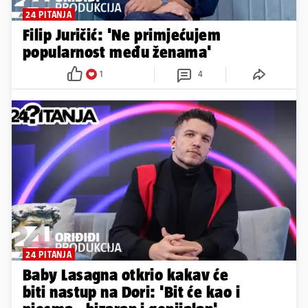
24 PITANJA
Filip Juričić: 'Ne primjećujem
popularnost među ženama'
1
4
24 PITANJA
Baby Lasagna otkrio kakav će
biti nastup na Dori: 'Bit će kao i