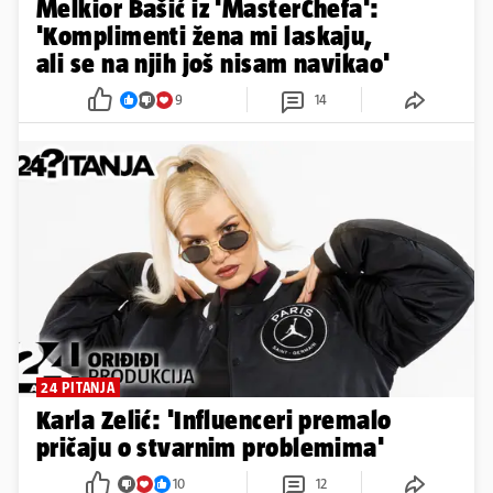
Melkior Bašić iz 'MasterChefa':
'Komplimenti žena mi laskaju,
ali se na njih još nisam navikao'
9
14
24 PITANJA
Karla Zelić: 'Influenceri premalo
pričaju o stvarnim problemima'
10
12