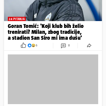
24 PITANJA
Goran Tomić: 'Koji klub bih želio
trenirati? Milan, zbog tradicije,
a stadion San Siro mi ima dušu'
6
8