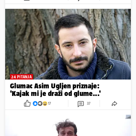
24 PITANJA
Glumac Asim Ugljen priznaje:
'Kajak mi je draži od glume...'
17
37