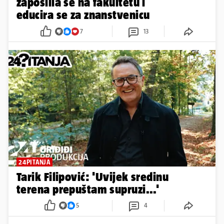
zaposlila se na fakultetu i
educira se za znanstvenicu
7
13
24PITANJA
Tarik Filipović: 'Uvijek sredinu
terena prepuštam supruzi...'
5
4