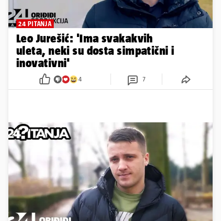
24 PITANJA
Leo Jurešić: 'Ima svakakvih
uleta, neki su dosta simpatični i
inovativni'
4
7