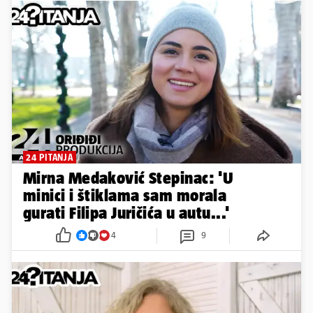
24 PITANJA
Mirna Medaković Stepinac: 'U
minici i štiklama sam morala
gurati Filipa Juričića u autu...'
4
9