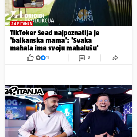
24 PITANJA
TikToker Sead najpoznatija je
'balkanska mama': 'Svaka
mahala ima svoju mahalušu'
11
8