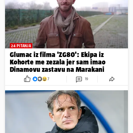
24 PITANJA
Glumac iz filma 'ZG80': Ekipa iz
Kohorte me zezala jer sam imao
Dinamovu zastavu na Marakani
7
19