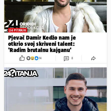
24 PITANJA
Pjevač Damir Kedžo nam je
otkrio svoj skriveni talent:
'Radim brutalnu kajganu'
14
8