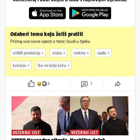
Odaberi temu koju želiš pratiti
Primaj sve nove vijesti o temi i budi u tijeku
oriđiđi produkcija
snaha
svekrva
svađa
kuhanje
tko mi bolje kuha
3
1