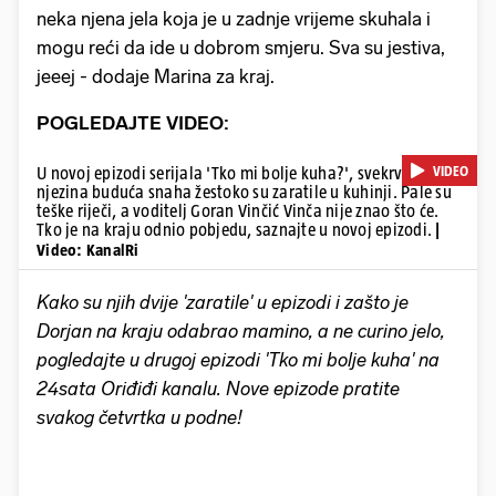
neka njena jela koja je u zadnje vrijeme skuhala i
mogu reći da ide u dobrom smjeru. Sva su jestiva,
jeeej - dodaje Marina za kraj.
POGLEDAJTE VIDEO:
VIDEO
U novoj epizodi serijala 'Tko mi bolje kuha?', svekrva i
njezina buduća snaha žestoko su zaratile u kuhinji. Pale su
teške riječi, a voditelj Goran Vinčić Vinča nije znao što će.
Tko je na kraju odnio pobjedu, saznajte u novoj epizodi.
|
Video: KanalRi
Kako su njih dvije 'zaratile' u epizodi i zašto je
Dorjan na kraju odabrao mamino, a ne curino jelo,
pogledajte u drugoj epizodi 'Tko mi bolje kuha' na
24sata Oriđiđi kanalu. Nove epizode pratite
svakog četvrtka u podne!