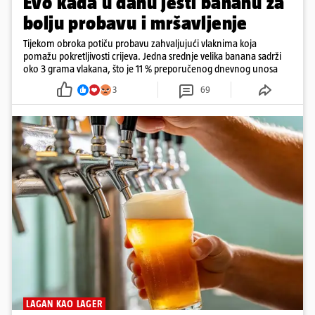
Evo kada u danu jesti bananu za
bolju probavu i mršavljenje
Tijekom obroka potiču probavu zahvaljujući vlaknima koja
pomažu pokretljivosti crijeva. Jedna srednje velika banana sadrži
oko 3 grama vlakana, što je 11 % preporučenog dnevnog unosa
3
69
LAGAN KAO LAGER