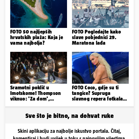
FOTO 50 najljepših
FOTO Pogledajte kako
hrvatskih plaža: Koja je
slave pobjednici 29.
vama najbolja?
Maratona lađa
Sramotni poklič u
FOTO Coco, gdje su ti
Imotskome! Thompson
tangice? Supruga
viknuo: 'Za dom',
slavnog repera fotkala
publika odgovorila:
se ispred auta i pokazala
'Spremni'
sve
Sve što je bitno, na dohvat ruke
Skini aplikaciju za najbolje iskustvo portala. Čitaj,
komentiraj i budi uvijek u toku s najnovijim vijestima.