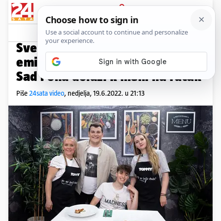
PRIJAVA
Video
Komentari
1
TKO MI BOLJE KUHA?
Svekrva i snaha nakon svađe u
emisiji 'zakopale ratnu sjekiru':
Sad i ona dolazi k meni na ručak
Piše
24sata video
,
nedjelja, 19.6.2022. u 21:13