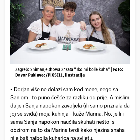
Zagreb: Snimanje showa 24sata "Tko mi bolje kuha" |
Foto:
Davor Puklavec/PIXSELL, ilustracija
- Dorjan više ne dolazi sam kod mene, nego sa
Sanjom i to puno češće za razliku od prije. A mislim
da je i Sanja napokon zavoljela (ili samo priznala da
joj se sviđa) moja kuhinja - kaže Marina. No, je li i
sama Sanja napokon naučila skuhati nešto, s
obzirom na to da Marina tvrdi kako njezina snaha
nije baš najbolja kuharica na svijetu.