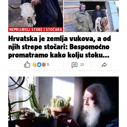
NEPRIJATELJ STOKE I STOČARA
Hrvatska je zemlja vukova, a od
njih strepe stočari: Bespomoćno
promatramo kako kolju stoku...
15
23