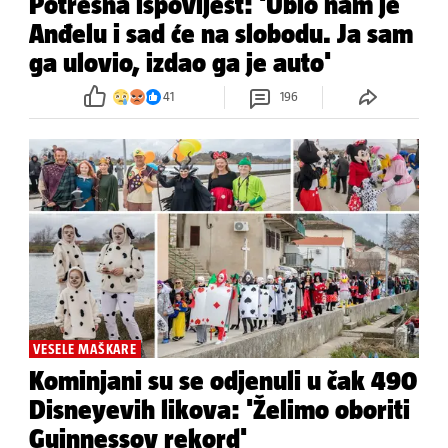
Potresna ispovijest: 'Ubio nam je
Anđelu i sad će na slobodu. Ja sam
ga ulovio, izdao ga je auto'
41
196
VESELE MAŠKARE
Kominjani su se odjenuli u čak 490
Disneyevih likova: 'Želimo oboriti
Guinnessov rekord'