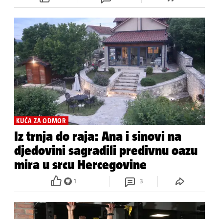
KUĆA ZA ODMOR
Iz trnja do raja: Ana i sinovi na
djedovini sagradili predivnu oazu
mira u srcu Hercegovine
1
3