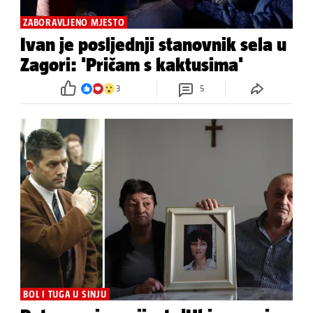
ZABORAVLJENO MJESTO
Ivan je posljednji stanovnik sela u
Zagori: 'Pričam s kaktusima'
3
5
BOL I TUGA U SINJU