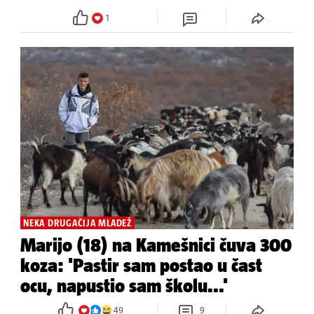
1
NEKA DRUGAČIJA MLADEŽ
Marijo (18) na Kamešnici čuva 300
koza: 'Pastir sam postao u čast
ocu, napustio sam školu...'
49
9