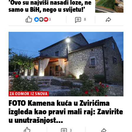
'Ovo su najviši nasadi loze, ne
samo u BiH, nego u svijetu!'
3
8
ZA ODMOR IZ SNOVA
FOTO Kamena kuća u Zvirićima
izgleda kao pravi mali raj: Zavirite
u unutrašnjost...
3