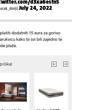
.twitter.com/d3xa6esfnS
July 24, 2022
ucak_divlji)
platiti dodatnih 15 eura za gorivo
rukvicu kako bi svi bili zajedno te
epše plaže.