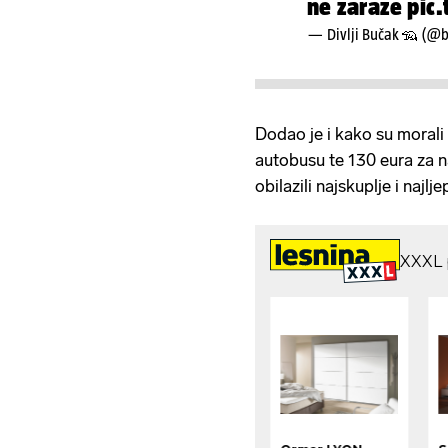
ne zaraze
pic
— Divlji Bučak 🦡 (@b
Dodao je i kako su morali 
autobusu te 130 eura za na
obilazili najskuplje i najlj