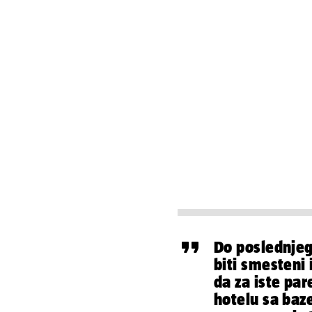
Do poslednje
biti smesteni
da za iste pa
hotelu sa baz