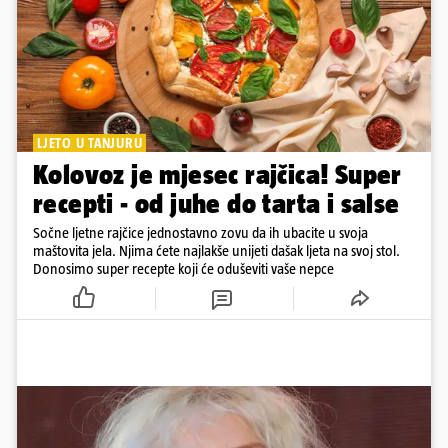
LJETO U TANJURU
Kolovoz je mjesec rajčica! Super
recepti - od juhe do tarta i salse
Sočne ljetne rajčice jednostavno zovu da ih ubacite u svoja
maštovita jela. Njima ćete najlakše unijeti dašak ljeta na svoj stol.
Donosimo super recepte koji će oduševiti vaše nepce