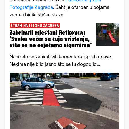
Fotografije Zagreba
. Šaht je ofarban u bojama
zebre i biciklističke staze.
STRAH NA ISTOKU ZAGREBA
Zabrinuti mještani Retkovca:
'Svaku večer se čuje vrištanje,
više se ne osjećamo sigurnima'
Nanizalo se zanimljivih komentara ispod objave.
Nekima nije bilo jasno što se tu dogodilo...