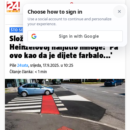
PRIJAVA
Viral
Komentari
3
ŠTO SE OVDJE DOGODILO?
Složi puzzle u Zagrebu! Šaht u
Heinzelovoj naljutio mnoge: 'Pa
ovo kao da je dijete farbalo...'
Piše
24sata
,
srijeda, 17.9.2025. u 10:25
Čitanje članka: < 1 min