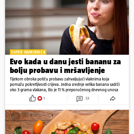
SUPER NAMIRNICA
Evo kada u danu jesti bananu za
bolju probavu i mršavljenje
Tijekom obroka potiču probavu zahvaljujući vlaknima koja
pomažu pokretljivosti crijeva. Jedna srednje velika banana sadrži
oko 3 grama vlakana, što je 11 % preporučenog dnevnog unosa
1
53