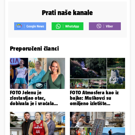
Prati naše kanale
Preporučeni članci
FOTO Jelenu je
FOTO Atmosfera kao iz
zlostavljao otac,
bajke: Muškovci su
dobivala je i vraćala
omiljeno izletište
kilograme: 'Brutalno me
Zadrana, pogledajte
tukao šakama'
zašto