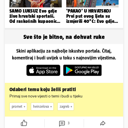
SAMO LUKSUZ Evo gdje
'PAKAO' U HRVATSKOJ
žive hrvatski sportaši.
Prvi put ovog ljeta su
Od raskošnih kupaonica
izmjerili 40°C: Evo gdje
pa do privatnog kina
je najgore i kada stiže
spas
Sve što je bitno, na dohvat ruke
Skini aplikaciju za najbolje iskustvo portala. Čitaj,
komentiraj i budi uvijek u toku s najnovijim vijestima.
Odaberi temu koju želiš pratiti
Primaj sve nove vijesti o temi i budi u tijeku
promet
heinzelova
zagreb
3