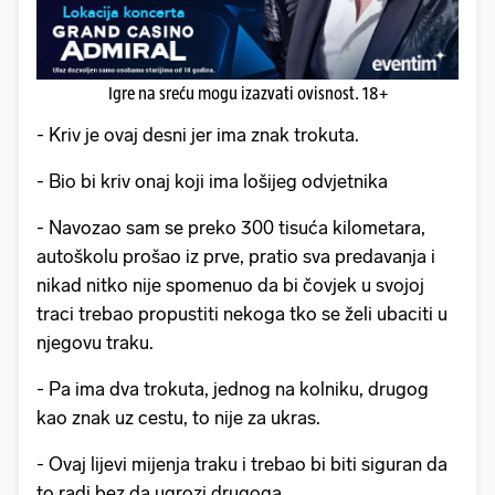
Igre na sreću mogu izazvati ovisnost. 18+
- Kriv je ovaj desni jer ima znak trokuta.
- Bio bi kriv onaj koji ima lošijeg odvjetnika
- Navozao sam se preko 300 tisuća kilometara,
autoškolu prošao iz prve, pratio sva predavanja i
nikad nitko nije spomenuo da bi čovjek u svojoj
traci trebao propustiti nekoga tko se želi ubaciti u
njegovu traku.
- Pa ima dva trokuta, jednog na kolniku, drugog
kao znak uz cestu, to nije za ukras.
- Ovaj lijevi mijenja traku i trebao bi biti siguran da
to radi bez da ugrozi drugoga.