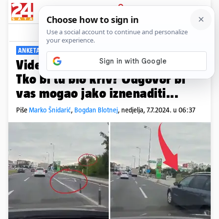
PRIJAVA
Viral
Komentari
106
ANKETA: ŠTO VI MISLITE?
Video koji je posvađao Hrvate:
Tko bi tu bio kriv? Odgovor bi
vas mogao jako iznenaditi...
Piše
Marko Šnidarić
,
Bogdan Blotnej
,
nedjelja, 7.7.2024. u 06:37