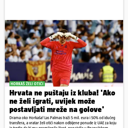
HORKAŠ ŽELI OTIĆI
Hrvata ne puštaju iz kluba! 'Ako
ne želi igrati, uvijek može
postavljati mreže na golove'
Drama oko Horkaša! Las Palmas traži 5 mil. eura i 50% od idućeg
transfera, a vratar želi otići nakon odbijene ponude iz UAE za koju
je tvrdio da bi mu promijenila život, ponajviše u financijskom