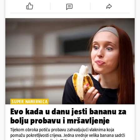
cijepljen protiv virusnih zaraznih bolesti
SUPER NAMIRNICA
Evo kada u danu jesti bananu za
bolju probavu i mršavljenje
Tijekom obroka potiču probavu zahvaljujući vlaknima koja
pomažu pokretljivosti crijeva. Jedna srednje velika banana sadrži