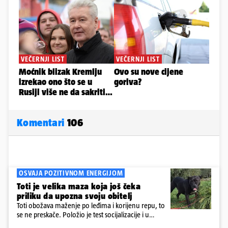
Komentari
106
OSVAJA POZITIVNOM ENERGIJOM
Toti je velika maza koja još čeka
priliku da upozna svoju obitelj
Toti obožava maženje po leđima i korijenu repu, to
se ne preskače. Položio je test socijalizacije i u
odnosu na druge pse je miran. Kastriran je i