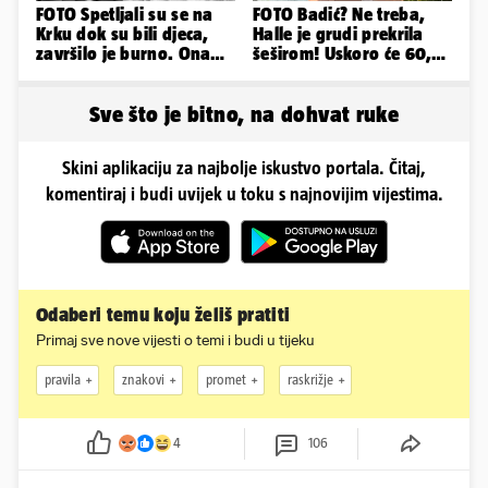
FOTO Spetljali su se na
FOTO Badić? Ne treba,
Krku dok su bili djeca,
Halle je grudi prekrila
završilo je burno. Ona
šeširom! Uskoro će 60,
sad želi 50 milijuna eura
ljetuje u golim izdanjima
Sve što je bitno, na dohvat ruke
Skini aplikaciju za najbolje iskustvo portala. Čitaj,
komentiraj i budi uvijek u toku s najnovijim vijestima.
Odaberi temu koju želiš pratiti
Primaj sve nove vijesti o temi i budi u tijeku
pravila
znakovi
promet
raskrižje
4
106