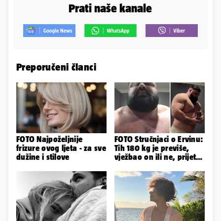
Prati naše kanale
Preporučeni članci
FOTO Najpoželjnije
FOTO Stručnjaci o Ervinu:
frizure ovog ljeta - za sve
Tih 180 kg je previše,
dužine i stilove
vježbao on ili ne, prijete
mu mnoge komplikacije