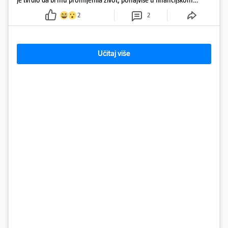
smislu
2
2
Učitaj više