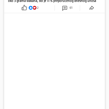
oko 3 grama vlakana, što je 11 % preporučenog dnevnog unosa
2
61