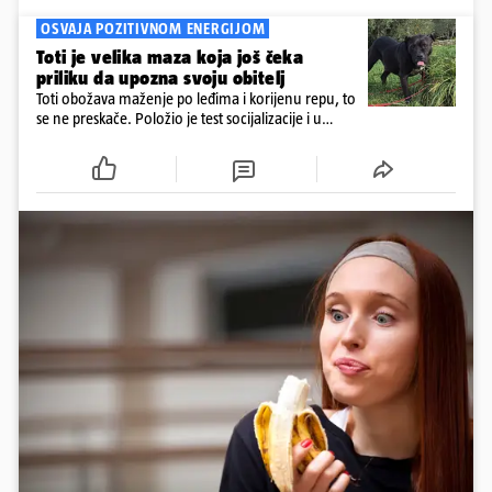
OSVAJA POZITIVNOM ENERGIJOM
Toti je velika maza koja još čeka
priliku da upozna svoju obitelj
Toti obožava maženje po leđima i korijenu repu, to
se ne preskače. Položio je test socijalizacije i u
odnosu na druge pse je miran. Kastriran je i
cijepljen protiv virusnih zaraznih bolesti