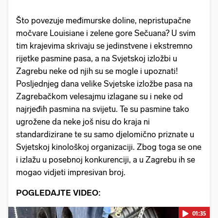
Što povezuje međimurske doline, nepristupačne
močvare Louisiane i zelene gore Sečuana? U svim
tim krajevima skrivaju se jedinstvene i ekstremno
rijetke pasmine pasa, a na Svjetskoj izložbi u
Zagrebu neke od njih su se mogle i upoznati!
Posljednjeg dana velike Svjetske izložbe pasa na
Zagrebačkom velesajmu izlagane su i neke od
najrjeđih pasmina na svijetu. Te su pasmine tako
ugrožene da neke još nisu do kraja ni
standardizirane te su samo djelomično priznate u
Svjetskoj kinološkoj organizaciji. Zbog toga se one
i izlažu u posebnoj konkurenciji, a u Zagrebu ih se
mogao vidjeti impresivan broj.
POGLEDAJTE VIDEO:
01:35