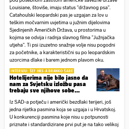
Louisiane, štoviše, imaju status "državnog psa".
Catahoulski leopardski pas je uzgajan za lov u
teškim močvarnim uvjetima u južnim dijelovima
Sjedinjenih Američkih Država, u prostorima u
kojima se odvija i radnja slavnog filma "Južnjačka
utjeha". Ti psi izuzetno snažnje volje nisu pogodni
za početnike, a karakteristični su po leopardskim
uzorcima dlake i barem jednom plavom oku.
INTERVJU: ŠEF HKS-A BRANKO ŠARE
Hotelijerima nije bilo jasno da
nam za Svjetsku izložbu pasa
trebaju sve njihove sobe...
Iz SAD-a potječu i američki bezdlaki terijeri, još
jedna rijetka pasmina koja se uzgaja i u Hrvatskoj.
U konkurenciji pasmina koje nisu u potpunosti
priznate i standardizirane prvi put je na tako velikoj