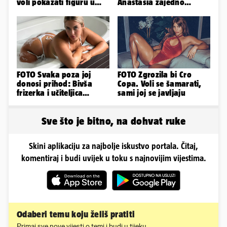
voli pokazati figuru u
Anastasia zajedno
golišavim izdanjima...
provode ljetne dane
FOTO Svaka poza joj
FOTO Zgrozila bi Cro
donosi prihod: Bivša
Copa. Voli se šamarati,
frizerka i učiteljica
sami joj se javljaju
oblinama je zapalila
Instagram
Sve što je bitno, na dohvat ruke
Skini aplikaciju za najbolje iskustvo portala. Čitaj,
komentiraj i budi uvijek u toku s najnovijim vijestima.
Odaberi temu koju želiš pratiti
Primaj sve nove vijesti o temi i budi u tijeku