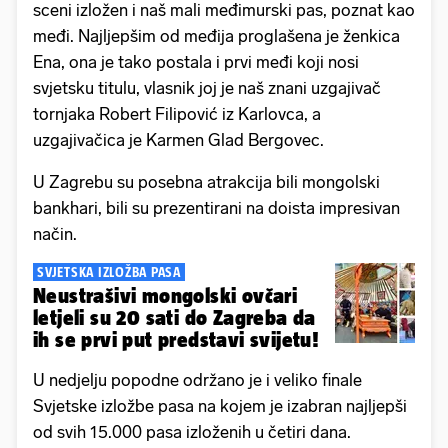
sceni izložen i naš mali međimurski pas, poznat kao
međi. Najljepšim od međija proglašena je ženkica
Ena, ona je tako postala i prvi međi koji nosi
svjetsku titulu, vlasnik joj je naš znani uzgajivač
tornjaka Robert Filipović iz Karlovca, a
uzgajivačica je Karmen Glad Bergovec.
U Zagrebu su posebna atrakcija bili mongolski
bankhari, bili su prezentirani na doista impresivan
način.
SVJETSKA IZLOŽBA PASA
Neustrašivi mongolski ovčari
letjeli su 20 sati do Zagreba da
ih se prvi put predstavi svijetu!
U nedjelju popodne održano je i veliko finale
Svjetske izložbe pasa na kojem je izabran najljepši
od svih 15.000 pasa izloženih u četiri dana.