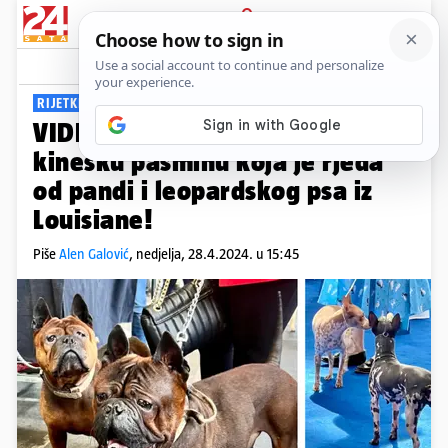
PRIJAVA
Viral
Komentari
10
RIJETKE PSEĆE ZVJERKE
VIDEO U Zagrebu izložili
kinesku pasminu koja je rjeđa
od pandi i leopardskog psa iz
Louisiane!
Piše
Alen Galović
,
nedjelja, 28.4.2024. u 15:45