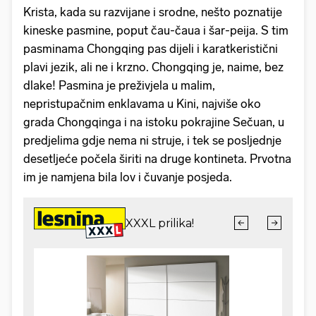
Krista, kada su razvijane i srodne, nešto poznatije
kineske pasmine, poput čau-čaua i šar-peija. S tim
pasminama Chongqing pas dijeli i karatkeristični
plavi jezik, ali ne i krzno. Chongqing je, naime, bez
dlake! Pasmina je preživjela u malim,
nepristupačnim enklavama u Kini, najviše oko
grada Chongqinga i na istoku pokrajine Sečuan, u
predjelima gdje nema ni struje, i tek se posljednje
desetljeće počela širiti na druge kontineta. Prvotna
im je namjena bila lov i čuvanje posjeda.