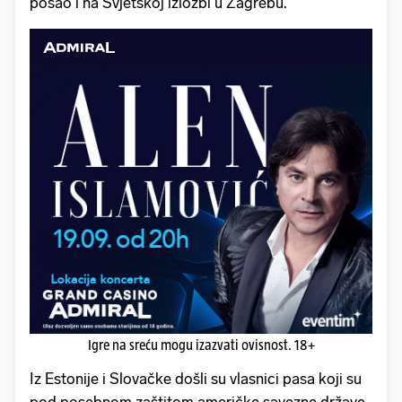
posao i na Svjetskoj izložbi u Zagrebu.
Igre na sreću mogu izazvati ovisnost. 18+
Iz Estonije i Slovačke došli su vlasnici pasa koji su
pod posebnom zaštitom američke savezne države