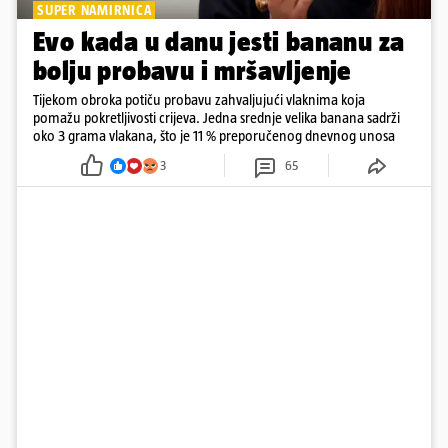
SUPER NAMIRNICA
Evo kada u danu jesti bananu za
bolju probavu i mršavljenje
Tijekom obroka potiču probavu zahvaljujući vlaknima koja
pomažu pokretljivosti crijeva. Jedna srednje velika banana sadrži
oko 3 grama vlakana, što je 11 % preporučenog dnevnog unosa
3
65