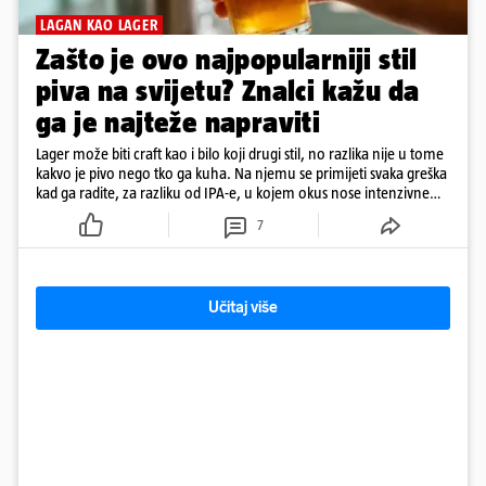
LAGAN KAO LAGER
Zašto je ovo najpopularniji stil
piva na svijetu? Znalci kažu da
ga je najteže napraviti
Lager može biti craft kao i bilo koji drugi stil, no razlika nije u tome
kakvo je pivo nego tko ga kuha. Na njemu se primijeti svaka greška
kad ga radite, za razliku od IPA-e, u kojem okus nose intenzivne
arome
7
Učitaj više