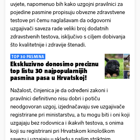
uvjete, napomenuo bih kako uzgojni pravilnici za
pojedine pasmine propisuju obvezne zdravstvene
testove pri čemu naglašavam da odgovorni
uzgajivači saveza rade veliki broj dodatnih
zdravstvenih testova, isključivo s ciljem dobivanja
što kvalitetnije i zdravije štenadi.
TOP 30 PASMINA
Ekskluzivno donosimo preciznu
top listu 30 najpopularnijih
pasmina pasa u Hrvatskoj!
Nažalost, činjenica je da određeni zakoni i
pravilnici definitivno nisu dobri i potiču
neodgovoran uzgoj, izjednačavaju sve uzgajivače
registrirane pri ministarstvu, a tu mogu biti i oni koji
uzgajaju bez rodovnica i ikakvih testova, s onima
koji su registrirani pri Hrvatskom kinološkom
savezu i uzgajaju u skladu s našim striktnim