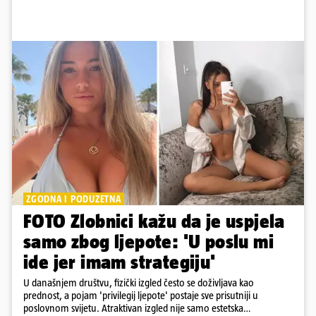
ZGODNA I PODUZETNA
FOTO Zlobnici kažu da je uspjela
samo zbog ljepote: 'U poslu mi
ide jer imam strategiju'
U današnjem društvu, fizički izgled često se doživljava kao
prednost, a pojam 'privilegij ljepote' postaje sve prisutniji u
poslovnom svijetu. Atraktivan izgled nije samo estetska