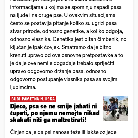
informacijama u kojima se spominju napadi pasa
na ljude i na druge pse. U ovakvim situacijama
često se postavlja pitanje koliko su ugrizi pasa
stvar prirode, odnosno genetike, a koliko odgoja,
odnosno vlasnika. Genetika jest bitan čimbenik, no
ključan je ipak čovjek. Smatramo da je bitno
krenuti upravo od ove osnovne pretpostavke a to
je da je ove nemile događaje trebalo spriječiti
upravo odgovorno držanje pasa, odnosno
odgovorno postupanje vlasnika pasa sa svojim
ljubimcima.
BUDI PAMETNA NJUŠKA
Djeco, psa se ne smije jahati ni
čupati, po njemu nemojte nikad
skakati niti ga maltretirati!
Činjenica je da psi nanose teže ili lakše ozljede