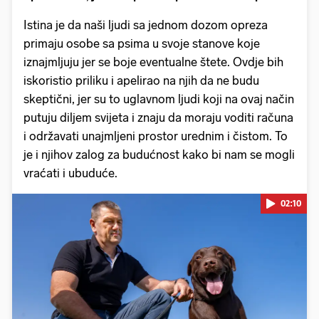
Istina je da naši ljudi sa jednom dozom opreza
primaju osobe sa psima u svoje stanove koje
iznajmljuju jer se boje eventualne štete. Ovdje bih
iskoristio priliku i apelirao na njih da ne budu
skeptični, jer su to uglavnom ljudi koji na ovaj način
putuju diljem svijeta i znaju da moraju voditi računa
i održavati unajmljeni prostor urednim i čistom. To
je i njihov zalog za budućnost kako bi nam se mogli
vraćati i ubuduće.
02:10
Pokretanje videa...