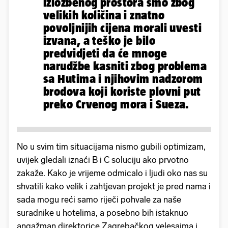
izložbenog prostora smo zbog
velikih količina i znatno
povoljnijih cijena morali uvesti
izvana, a teško je bilo
predvidjeti da će mnoge
narudžbe kasniti zbog problema
sa Hutima i njihovim nadzorom
brodova koji koriste plovni put
preko Crvenog mora i Sueza.
No u svim tim situacijama nismo gubili optimizam,
uvijek gledali iznaći B i C soluciju ako prvotno
zakaže. Kako je vrijeme odmicalo i ljudi oko nas su
shvatili kako velik i zahtjevan projekt je pred nama i
sada mogu reći samo riječi pohvale za naše
suradnike u hotelima, a posebno bih istaknuo
angažman direktorice Zagrebačkog velesajma i