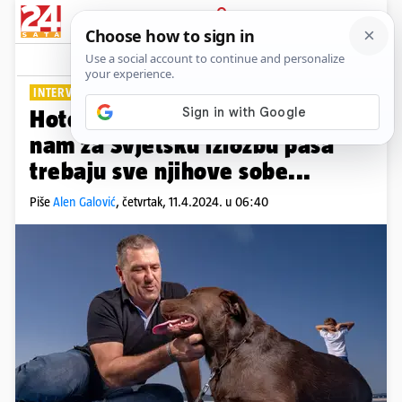
PRIJAVA
Lifestyle
Komentari
0
INTERVJU: ŠEF HKS-A BRANKO ŠARE
Hotelijerima nije bilo jasno da
nam za Svjetsku izložbu pasa
trebaju sve njihove sobe...
Piše
Alen Galović
,
četvrtak, 11.4.2024. u 06:40