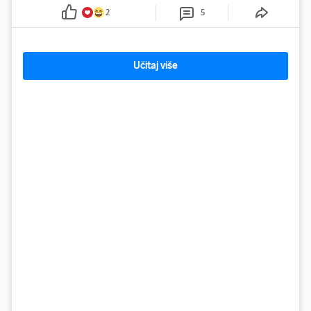
karakteristika
2
5
Učitaj više