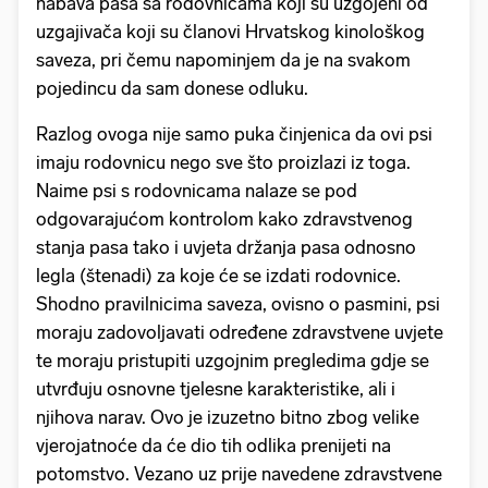
nabava pasa sa rodovnicama koji su uzgojeni od
uzgajivača koji su članovi Hrvatskog kinološkog
saveza, pri čemu napominjem da je na svakom
pojedincu da sam donese odluku.
Razlog ovoga nije samo puka činjenica da ovi psi
imaju rodovnicu nego sve što proizlazi iz toga.
Naime psi s rodovnicama nalaze se pod
odgovarajućom kontrolom kako zdravstvenog
stanja pasa tako i uvjeta držanja pasa odnosno
legla (štenadi) za koje će se izdati rodovnice.
Shodno pravilnicima saveza, ovisno o pasmini, psi
moraju zadovoljavati određene zdravstvene uvjete
te moraju pristupiti uzgojnim pregledima gdje se
utvrđuju osnovne tjelesne karakteristike, ali i
njihova narav. Ovo je izuzetno bitno zbog velike
vjerojatnoće da će dio tih odlika prenijeti na
potomstvo. Vezano uz prije navedene zdravstvene