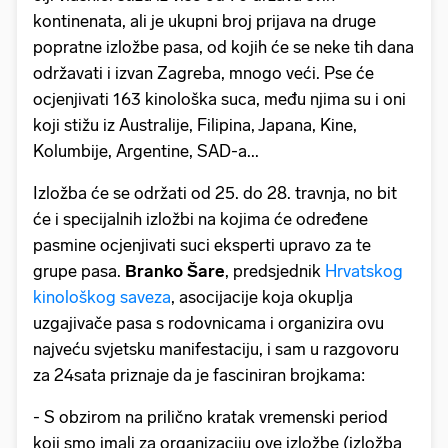
kontinenata, ali je ukupni broj prijava na druge
popratne izložbe pasa, od kojih će se neke tih dana
održavati i izvan Zagreba, mnogo veći. Pse će
ocjenjivati 163 kinološka suca, među njima su i oni
koji stižu iz Australije, Filipina, Japana, Kine,
Kolumbije, Argentine, SAD-a...
Izložba će se održati od 25. do 28. travnja, no bit
će i specijalnih izložbi na kojima će određene
pasmine ocjenjivati suci eksperti upravo za te
grupe pasa.
Branko Šare
, predsjednik
Hrvatskog
kinološkog saveza
, asocijacije koja okuplja
uzgajivače pasa s rodovnicama i organizira ovu
najveću svjetsku manifestaciju, i sam u razgovoru
za 24sata priznaje da je fasciniran brojkama:
- S obzirom na prilično kratak vremenski period
koji smo imali za organizaciju ove izložbe (izložba