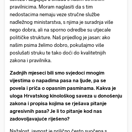
pravilnicima. Moram naglasiti da s tim
nedostacima nemaju veze stručne službe
nadležnog ministarstva, s njima je suradnja više
nego dobra, ali na sporno odredbe su utjecale
političke strukture. Naš prijedlog je jasan: ako
našim psima želimo dobro, pokušajmo više
poslušati struku te tako doći do kvalitetnijih
zakona i pravilnika.
Zadnjih mjeseci bili smo svjedoci mnogim
vijestima o napadima pasa na ljude, pa se
povela i priča o opasnim pasminama. Kakva je
uloga Hrvatskog kinološkog saveza u donošenju
zakona i propisa kojima se rješava pitanje
agresivnih pasa? Je li to pitanje kod nas
zadovoljavajuće riješeno?
Nažalost, javnost je prilično često suočena s