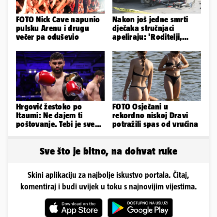
FOTO Nick Cave napunio
Nakon još jedne smrti
pulsku Arenu i drugu
dječaka stručnjaci
večer pa oduševio
apeliraju: 'Roditelji,
električni romobili nisu
igračke'
Hrgović žestoko po
FOTO Osječani u
Itaumi: Ne dajem ti
rekordno niskoj Dravi
poštovanje. Tebi je sve
potražili spas od vrućina
na pladnju, za Hrvata ih
'zaboli'
Sve što je bitno, na dohvat ruke
Skini aplikaciju za najbolje iskustvo portala. Čitaj,
komentiraj i budi uvijek u toku s najnovijim vijestima.