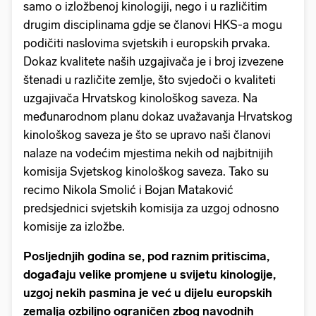
samo o izložbenoj kinologiji, nego i u različitim
drugim disciplinama gdje se članovi HKS-a mogu
podičiti naslovima svjetskih i europskih prvaka.
Dokaz kvalitete naših uzgajivača je i broj izvezene
štenadi u različite zemlje, što svjedoči o kvaliteti
uzgajivača Hrvatskog kinološkog saveza. Na
međunarodnom planu dokaz uvažavanja Hrvatskog
kinološkog saveza je što se upravo naši članovi
nalaze na vodećim mjestima nekih od najbitnijih
komisija Svjetskog kinološkog saveza. Tako su
recimo Nikola Smolić i Bojan Mataković
predsjednici svjetskih komisija za uzgoj odnosno
komisije za izložbe.
Posljednjih godina se, pod raznim pritiscima,
događaju velike promjene u svijetu kinologije,
uzgoj nekih pasmina je već u dijelu europskih
zemalja ozbiljno ograničen zbog navodnih