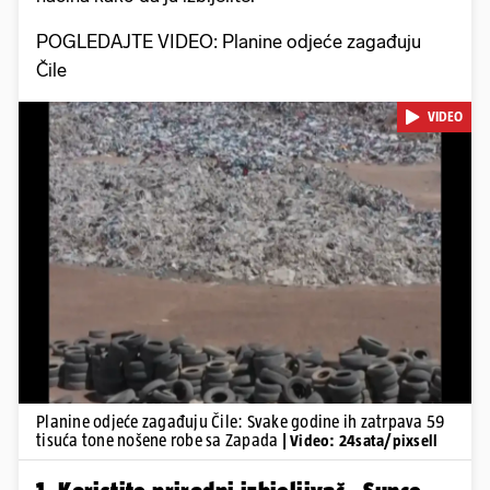
POGLEDAJTE VIDEO: Planine odjeće zagađuju
Čile
VIDEO
Pokretanje videa...
Planine odjeće zagađuju Čile: Svake godine ih zatrpava 59
tisuća tone nošene robe sa Zapada
| Video: 24sata/pixsell
1. Koristite prirodni izbjeljivač - Sunce