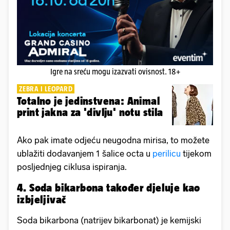
Igre na sreću mogu izazvati ovisnost. 18+
ZEBRA I LEOPARD
Totalno je jedinstvena: Animal
print jakna za 'divlju' notu stila
Ako pak imate odjeću neugodna mirisa, to možete
ublažiti dodavanjem 1 šalice octa u
perilicu
tijekom
posljednjeg ciklusa ispiranja.
4. Soda bikarbona također djeluje kao
izbjeljivač
Soda bikarbona (natrijev bikarbonat) je kemijski