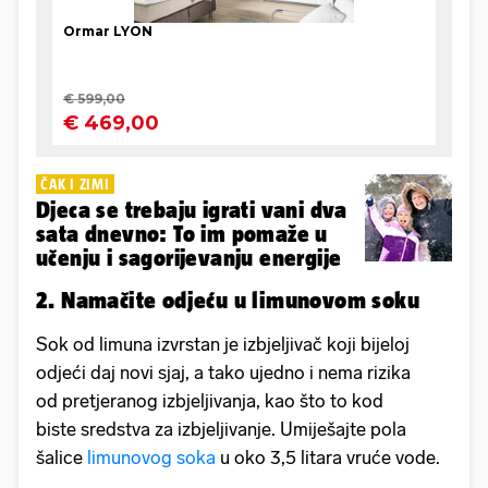
ČAK I ZIMI
Djeca se trebaju igrati vani dva
sata dnevno: To im pomaže u
učenju i sagorijevanju energije
2. Namačite odjeću u limunovom soku
Sok od limuna izvrstan je izbjeljivač koji bijeloj
odjeći daj novi sjaj, a tako ujedno i nema rizika
od pretjeranog izbjeljivanja, kao što to kod
biste sredstva za izbjeljivanje. Umiješajte pola
šalice
limunovog soka
u oko 3,5 litara vruće vode.