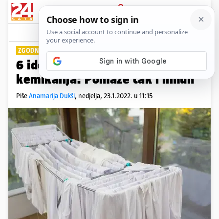
PRIJAVA
Lifestyle
Komentari
4
ZGODNI SAVJETI
6 ideja kako izbijeliti odjeću bez
kemikalija: Pomaže čak i limun
Piše
Anamarija Dukši
,
nedjelja, 23.1.2022. u 11:15