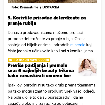
Foto: Dreamstime_/ILUSTRACIJA
5. Koristite prirodne deterdžente za
pranje rublja
Danas u prodavaonicama možemo pronaći i
prirodne deterdžente za pranje rublja. Oni se
sastoje od biljnih enzima i prirodnih
minerala
koji
čiste jednako učinkovito kao i oni s kemikalijama.
JUTRO NAKON NOVE GODINE
Previše partijanja i premalo
sna: 6 najboljih beauty trikova
kako zamaskirati umorno lice
Ipak, ovi prirodni nisu tako grubi prema tkaninama
pa tako mogu i znatno produljiti vijek vašoj odjeći.
Najbolji dio je to da su biorazgradivi i da ne
zagađuju okolinu, za razliku od uobičajenih