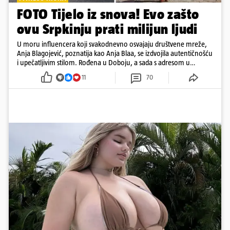
FOTO Tijelo iz snova! Evo zašto
ovu Srpkinju prati milijun ljudi
U moru influencera koji svakodnevno osvajaju društvene mreže,
Anja Blagojević, poznatija kao Anja Blaa, se izdvojila autentičnošću
i upečatljivim stilom. Rođena u Doboju, a sada s adresom u
Dubaiju, Anja je spoj glamura, discipline i mladenačke energije
11
70