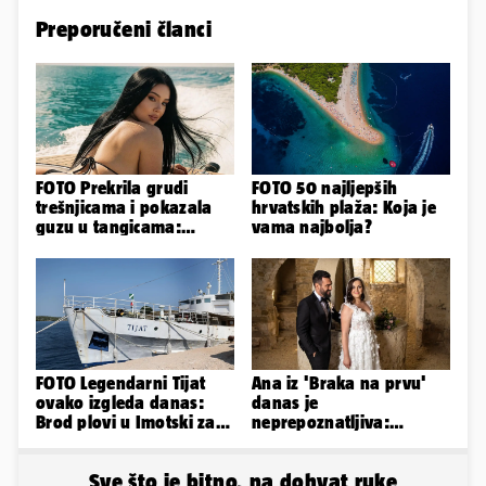
Preporučeni članci
FOTO Prekrila grudi
FOTO 50 najljepših
trešnjicama i pokazala
hrvatskih plaža: Koja je
guzu u tangicama:
vama najbolja?
Ovako ljetuje bujna
Slavonka
FOTO Legendarni Tijat
Ana iz 'Braka na prvu'
ovako izgleda danas:
danas je
Brod plovi u Imotski za
neprepoznatljiva:
samo 20.000 eura
Odselila je iz Hrvatske, a
ovako sad izgleda
Sve što je bitno, na dohvat ruke