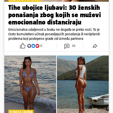
Tihe ubojice ljubavi: 30 ženskih
ponašanja zbog kojih se muževi
emocionalno distanciraju
Emocionalna udaljenost u braku ne događa se preko noći. To je
često kumulativni učinak ponavljajućih ponašanja ili neriješenih
problema koji postepeno grade zid između partnera
12
98
FITNESS IKONA