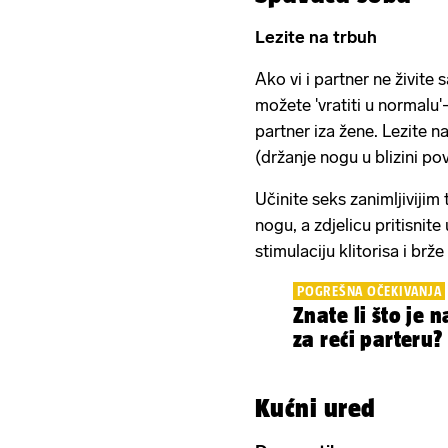
Lezite na trbuh
Ako vi i partner ne živite
možete 'vratiti u normalu'-
partner iza žene. Lezite 
(držanje nogu u blizini po
Učinite seks zanimljivijim 
nogu, a zdjelicu pritisnit
stimulaciju klitorisa i brž
POGREŠNA OČEKIVANJA
Znate li što je 
za reći parteru?
Kućni ured