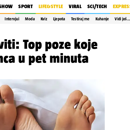
SHOW
SPORT
LIFE&STYLE
VIRAL
SCI/TECH
EXPRES
Intervjui
Moda
Kviz
Ljepota
Testiraj me
Kuhanje
Vidi još
iti: Top poze koje
nca u pet minuta