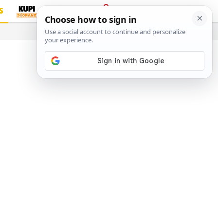
S
PRIJAVA
…