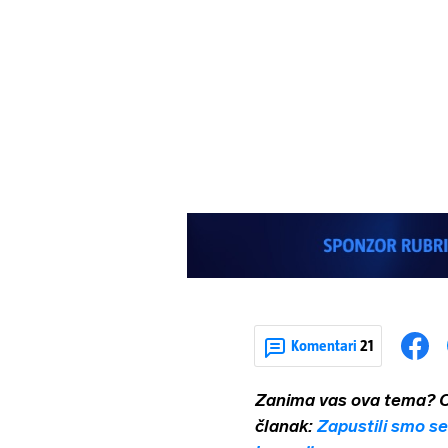
Komentari
21
Zanima vas ova tema? On
članak:
Zapustili smo se