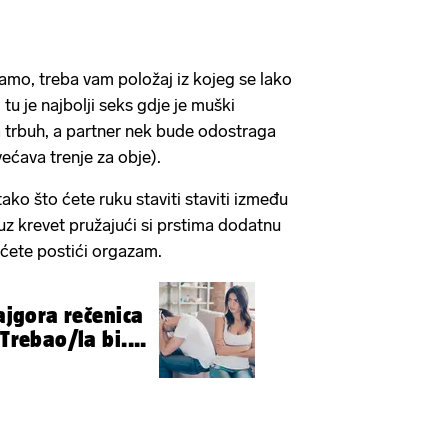
 samo, treba vam položaj iz kojeg se lako
 tu je najbolji seks gdje je muški
na trbuh, a partner nek bude odostraga
većava trenje za obje).
tako što ćete ruku staviti staviti između
e uz krevet pružajući si prstima dodatnu
e ćete postići orgazam.
najgora rečenica
 Trebao/la bi....