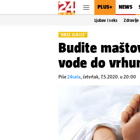
PLUS+
NEWS
Ljubav i seks
Zdravlje
'BRZE IGRICE'
Budite maštov
vode do vrhu
Piše
24sata
,
četvrtak, 7.5.2020. u 20:00