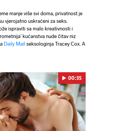
eme manje više svi doma, privatnost je
u vjerojatno uskraćeni za seks.
že ispraviti sa malo kreativnosti i
jprometnija' kućanstva nude čitav niz
za
Daily Mail
seksologinja Tracey Cox. A
00:35
Pokretanje videa...