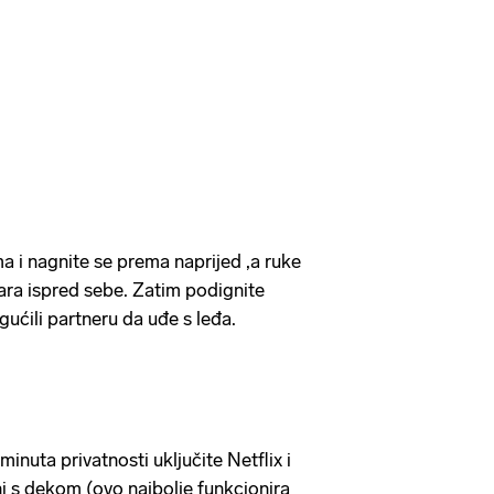
 i nagnite se prema naprijed ,a ruke
rmara ispred sebe. Zatim podignite
ućili partneru da uđe s leđa.
nuta privatnosti uključite Netflix i
ni s dekom (ovo najbolje funkcionira