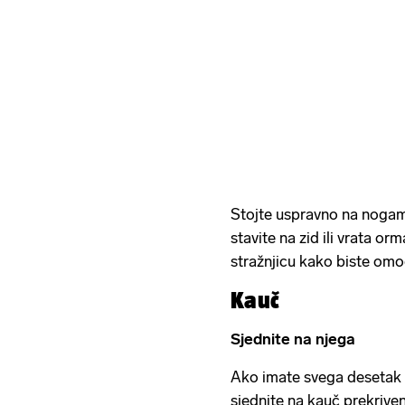
Stojte uspravno na nogama
stavite na zid ili vrata o
stražnjicu kako biste omog
Kauč
Sjednite na njega
Ako imate svega desetak mi
sjednite na kauč prekrive