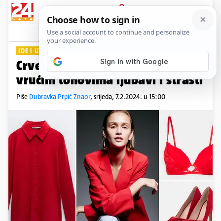
PRIJAVA
Lifestyle
Komentari
2
IDE I UZ VISOKE ČIZME
Crveno Valentinovo: Stilovi u
vrućim tonovima ljubavi i strasti
Piše
Dubravka Prpić Znaor
,
srijeda, 7.2.2024. u 15:00