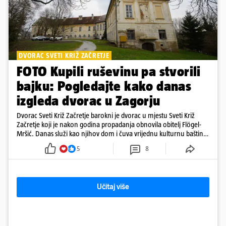
DVORAC SVETI KRIŽ ZAČRETJE
FOTO Kupili ruševinu pa stvorili
bajku: Pogledajte kako danas
izgleda dvorac u Zagorju
Dvorac Sveti Križ Začretje barokni je dvorac u mjestu Sveti Križ
Začretje koji je nakon godina propadanja obnovila obitelj Flögel-
Mršić. Danas služi kao njihov dom i čuva vrijednu kulturnu baštinu
davno zaboravljenog vremena
5
8
Učitaj više