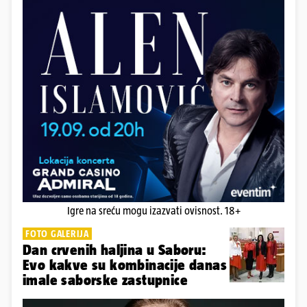
Igre na sreću mogu izazvati ovisnost. 18+
FOTO GALERIJA
Dan crvenih haljina u Saboru:
Evo kakve su kombinacije danas
imale saborske zastupnice