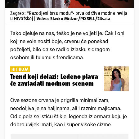
Zagreb: "Razodjeni brzu modu"- prva održiva modna revija
u Hrvatskoj
| Video: Slavko Midzor/PIXSELL/24sata
Tako djeluje na nas, teško je ne voljeti je. Čak i oni
koji ne vole nositi boje, crvenu će ponekad
poželjeti, bilo da se radi o izlasku s dragom
osobom ili tulumu s frendicama.
HIT BOJA
Trend koji dolazi: Ledeno plava
će zavladati modnom scenom
Ove sezone crvena je prigrlila minimalizam,
neodoljiva je na haljinama, ali i raznim majicama.
Od cipela se ističu štikle, legenda iz ormara koju je
dobro uvijek imati, kao i super visoke čizme.