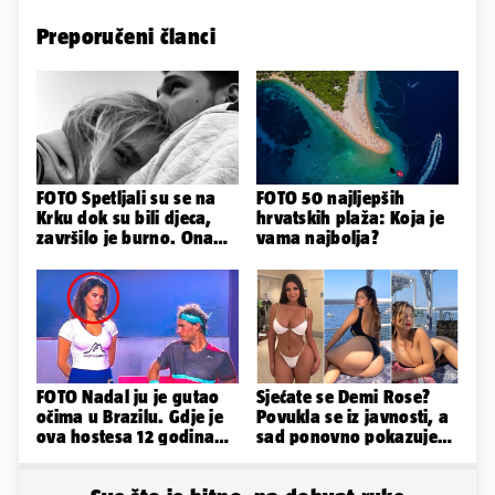
Preporučeni članci
FOTO Spetljali su se na
FOTO 50 najljepših
Krku dok su bili djeca,
hrvatskih plaža: Koja je
završilo je burno. Ona
vama najbolja?
sad želi 50 milijuna eura
FOTO Nadal ju je gutao
Sjećate se Demi Rose?
očima u Brazilu. Gdje je
Povukla se iz javnosti, a
ova hostesa 12 godina
sad ponovno pokazuje
poslije i kako izgleda?
obline. Ovako izgleda