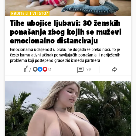
RADITE LI I VI ISTO?
Tihe ubojice ljubavi: 30 ženskih
ponašanja zbog kojih se muževi
emocionalno distanciraju
Emocionalna udaljenost u braku ne događa se preko noći. To je
često kumulativni učinak ponavljajućih ponašanja ili neriješenih
problema koji postepeno grade zid između partnera
12
98