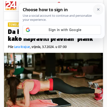
PRIJAVA
Lifestyle
Komentari
0
TEMELJNI DIO SVAKOG TRENINGA
Da biste izgradili mišiće: Evo
kako napraviti pravilan 'plank'
Piše
Lara Krajcar
,
srijeda, 3.7.2024. u 07:00