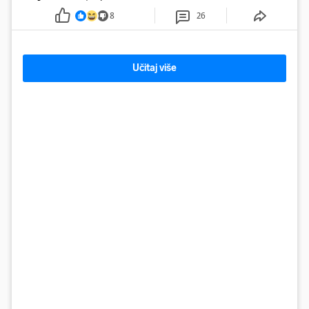
8
26
Učitaj više