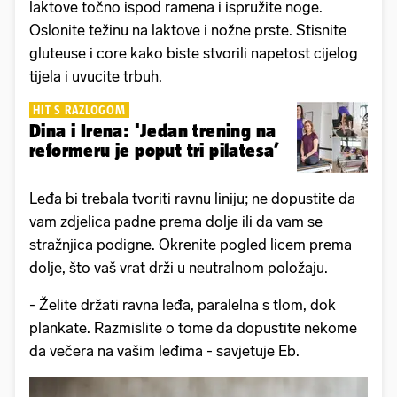
laktove točno ispod ramena i ispružite noge.
Oslonite težinu na laktove i nožne prste. Stisnite
gluteuse i core kako biste stvorili napetost cijelog
tijela i uvucite trbuh.
HIT S RAZLOGOM
Dina i Irena: 'Jedan trening na
reformeru je poput tri pilatesa’
Leđa bi trebala tvoriti ravnu liniju; ne dopustite da
vam zdjelica padne prema dolje ili da vam se
stražnjica podigne. Okrenite pogled licem prema
dolje, što vaš vrat drži u neutralnom položaju.
- Želite držati ravna leđa, paralelna s tlom, dok
plankate. Razmislite o tome da dopustite nekome
da večera na vašim leđima - savjetuje Eb.