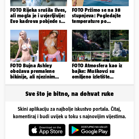
FOTO Rijeka srušila Ilves,
FOTO Pržimo se na 38
ali mogla je i uvjerljivije:
stupnjeva: Pogledajte
Evo kadrova pobjede s
temperature po
Rujevice
gradovima
FOTO Bujna Ashley
FOTO Atmosfera kao iz
obožava premalene
bajke: Muškovci su
bikinije, ali njezinim
omiljeno izletište
fanovima to uopće ne
Zadrana, pogledajte
smeta
zašto
Sve što je bitno, na dohvat ruke
Skini aplikaciju za najbolje iskustvo portala. Čitaj,
komentiraj i budi uvijek u toku s najnovijim vijestima.