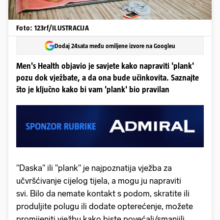
Foto: 123rf/ILUSTRACIJA
Dodaj 24sata među omiljene izvore na Googleu
Men's Health objavio je savjete kako napraviti 'plank'
pozu dok vježbate, a da ona bude učinkovita. Saznajte
što je ključno kako bi vam 'plank' bio pravilan
"Daska" ili "plank" je najpoznatija vježba za
učvršćivanje cijelog tijela, a mogu ju napraviti
svi. Bilo da nemate kontakt s podom, skratite ili
produljite polugu ili dodate opterećenje, možete
promijeniti vježbu kako biste povećali/smanjili