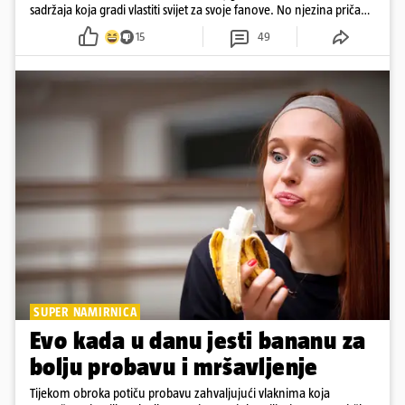
sadržaja koja gradi vlastiti svijet za svoje fanove. No njezina priča
pokazuje da online slava dolazi i s neočekivanim izazovima
15
49
SUPER NAMIRNICA
Evo kada u danu jesti bananu za
bolju probavu i mršavljenje
Tijekom obroka potiču probavu zahvaljujući vlaknima koja