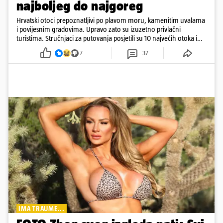
najboljeg do najgoreg
Hrvatski otoci prepoznatljivi po plavom moru, kamenitim uvalama
i povijesnim gradovima. Upravo zato su izuzetno privlačni
turistima. Stručnjaci za putovanja posjetili su 10 najvećih otoka i
rangirali ih
7
37
IMA TRAUME...