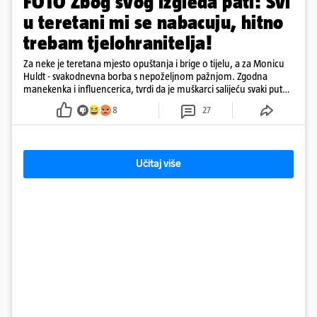
FOTO Zbog svog izgleda pati: Svi
u teretani mi se nabacuju, hitno
trebam tjelohranitelja!
Za neke je teretana mjesto opuštanja i brige o tijelu, a za Monicu
Huldt - svakodnevna borba s nepoželjnom pažnjom. Zgodna
manekenka i influencerica, tvrdi da je muškarci salijeću svaki put
kad dođe na trening
8
27
Učitaj više