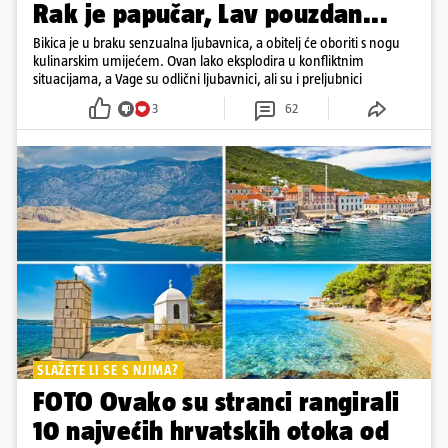
Rak je papučar, Lav pouzdan...
Bikica je u braku senzualna ljubavnica, a obitelj će oboriti s nogu
kulinarskim umijećem. Ovan lako eksplodira u konfliktnim
situacijama, a Vage su odlični ljubavnici, ali su i preljubnici
3
62
SLAŽETE LI SE S NJIMA?
FOTO Ovako su stranci rangirali
10 najvećih hrvatskih otoka od