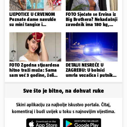
LJEPOTICE U CRVENOM
FOTO Sjećate se Ervina iz
Poznate dame navukle
Big Brothera? Nekadašnji
su mini tangice i
zavodnik ima 180 kg,
grudnjake pa istaknule
evo kako izgleda
obline
FOTO Zgodna stjuardesa
DETALJI NESREĆE U
hitno traži muža: Sama
ZAGREBU: U bolnici
sam već 3 godine, želim
umrla vozačica i putnik,
da bude stariji...
auto se u sudaru
prepolovio
Sve što je bitno, na dohvat ruke
Skini aplikaciju za najbolje iskustvo portala. Čitaj,
komentiraj i budi uvijek u toku s najnovijim vijestima.