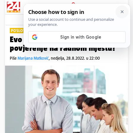
PRIJAVA
Lifestyle
Komentari
1
POSLOVNI USPJEH
Evo kako izgraditi i održavati
povjerenje na radnom mjestu?
Piše
Marijana Matković
,
nedjelja, 28.8.2022. u 22:00