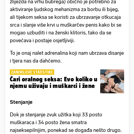
žlijezda na vrhu bubrega) obično je potrebno za
aktiviranje ljudskog mehanizma za borbu ili bijeg,
ali tijekom seksa se koristi za ubrzavanje otkucaja
srca i slanje više krvi u muškarčev penis kako bi se
mogao uzbuditi i na ženski klitoris, tako da se
povećava i postaje osjetljiviji.
To je onaj nalet adrenalina koji nam ubrzava disanje
i tjera nas da dahćemo.
ZANIMLJIVE STATISTIKE
Čari oralnog seksa: Evo koliko u
njemu uživaju i muškarci i žene
Stenjanje
Dok je stenjanje zvuk užitka koji 33 posto
muškaraca i 34 posto žena smatra
najseksepilnijim, ponekad se događa nešto drugo.