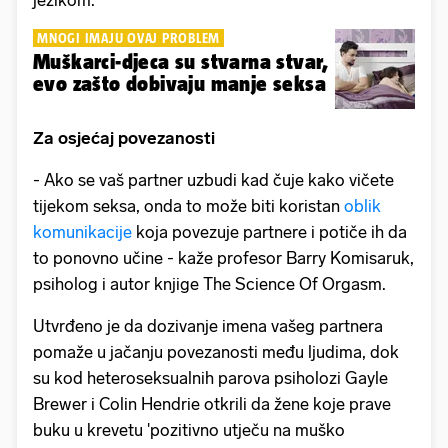
jezikom.
MNOGI IMAJU OVAJ PROBLEM
Muškarci-djeca su stvarna stvar,
evo zašto dobivaju manje seksa
Za osjećaj povezanosti
- Ako se vaš partner uzbudi kad čuje kako vičete
tijekom seksa, onda to može biti koristan
oblik
komunikacije
koja povezuje partnere i potiče ih da
to ponovno učine - kaže profesor Barry Komisaruk,
psiholog i autor knjige The Science Of Orgasm.
Utvrđeno je da dozivanje imena vašeg partnera
pomaže u jačanju povezanosti među ljudima, dok
su kod heteroseksualnih parova psiholozi Gayle
Brewer i Colin Hendrie otkrili da žene koje prave
buku u krevetu 'pozitivno utječu na muško