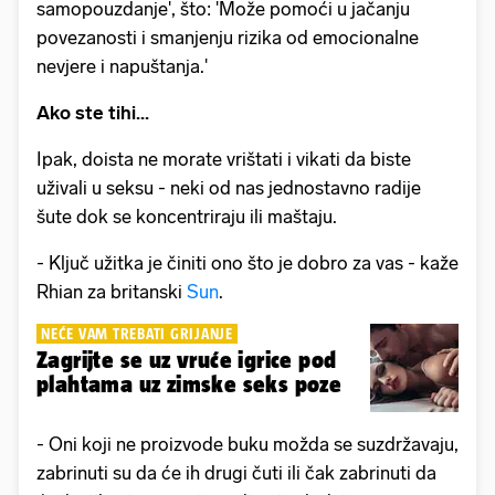
samopouzdanje', što: 'Može pomoći u jačanju
povezanosti i smanjenju rizika od emocionalne
nevjere i napuštanja.'
Ako ste tihi...
Ipak, doista ne morate vrištati i vikati da biste
uživali u seksu - neki od nas jednostavno radije
šute dok se koncentriraju ili maštaju.
- Ključ užitka je činiti ono što je dobro za vas - kaže
Rhian za britanski
Sun
.
NEĆE VAM TREBATI GRIJANJE
Zagrijte se uz vruće igrice pod
plahtama uz zimske seks poze
- Oni koji ne proizvode buku možda se suzdržavaju,
zabrinuti su da će ih drugi čuti ili čak zabrinuti da