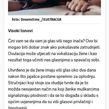
Foto: Dreamstime_/ILUSTRACIJA
Visoki tonovi
Čini vam se da vam je glas viši nego inače? Ovo bi
mogao biti dobar znak ako pokušavate zatrudnjeti.
Ovulacija može utjecati na vokalizaciju žene i kao
rezultat toga učiniti nas glasnijima u spavaćoj sobi.
Utvrđeno je da žene imaju viši glas oko dva dana
nakon što jajašce postane spremno za oplodnju.
Stručnjaci koji stoje iza studije tvrde da je to
možda nesvjestan način na koji ženke muškarcima
signaliziraju plodnost i da se to događa u skladu s
općim uvjerenjima da su viši glasovi privlačniji i
ženstveniji.