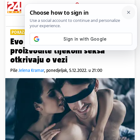
PRIJAVA
Lifestyle
Komentari
4
POKAZATELJI SREĆE
Evo što zvukovi koje
proizvodite tijekom seksa
otkrivaju o vezi
Piše
Jelena Kramar
,
ponedjeljak, 5.12.2022. u 21:00