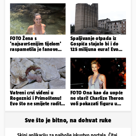
FOTO Žena s
Spaljivanje otpada iz
'najsavršenijim tijelom'
Gospića stajalo bi i do
raspametila je fanove
125 milijuna eura! Evo
zaigranim fotkama iz
koja je opcija
plićaka
najizglednija
Vatreni crvi viđeni u
FOTO Ona kao da uopće
Rogoznici i Primoštenu!
ne stari! Charlize Theron
Evo što ne smijete raditi
voli pokazati figuru u
kada ih vidite
golišavim izdanjima...
Sve što je bitno, na dohvat ruke
Skini aplikaciju za najbolje iskustvo portala. Čitaj,