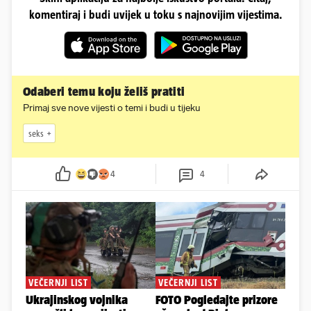
komentiraj i budi uvijek u toku s najnovijim vijestima.
Odaberi temu koju želiš pratiti
Primaj sve nove vijesti o temi i budi u tijeku
seks
4
4