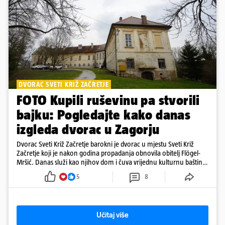
DVORAC SVETI KRIŽ ZAČRETJE
FOTO Kupili ruševinu pa stvorili
bajku: Pogledajte kako danas
izgleda dvorac u Zagorju
Dvorac Sveti Križ Začretje barokni je dvorac u mjestu Sveti Križ
Začretje koji je nakon godina propadanja obnovila obitelj Flögel-
Mršić. Danas služi kao njihov dom i čuva vrijednu kulturnu baštinu
davno zaboravljenog vremena
5
8
Učitaj više