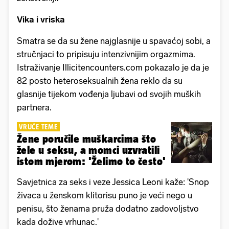
Vika i vriska
Smatra se da su žene najglasnije u spavaćoj sobi, a
stručnjaci to pripisuju intenzivnijim orgazmima.
Istraživanje Illicitencounters.com pokazalo je da je
82 posto heteroseksualnih žena reklo da su
glasnije tijekom vođenja ljubavi od svojih muških
partnera.
VRUĆE TEME
Žene poručile muškarcima što
žele u seksu, a momci uzvratili
istom mjerom: 'Želimo to često'
Savjetnica za seks i veze Jessica Leoni kaže: 'Snop
živaca u ženskom klitorisu puno je veći nego u
penisu, što ženama pruža dodatno zadovoljstvo
kada dožive vrhunac.'