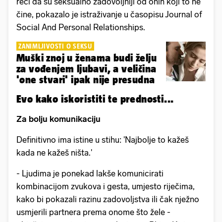
reći da su seksualno zadovoljniji od onih koji to ne
čine, pokazalo je istraživanje u časopisu Journal of
Social And Personal Relationships.
ZANIMLJIVOSTI O SEKSU
Muški znoj u ženama budi želju
za vođenjem ljubavi, a veličina
'one stvari' ipak nije presudna
Evo kako iskoristiti te prednosti...
Za bolju komunikaciju
Definitivno ima istine u stihu: 'Najbolje to kažeš
kada ne kažeš ništa.'
- Ljudima je ponekad lakše komunicirati
kombinacijom zvukova i gesta, umjesto riječima,
kako bi pokazali razinu zadovoljstva ili čak nježno
usmjerili partnera prema onome što žele -