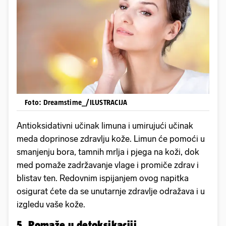
Foto: Dreamstime_/ILUSTRACIJA
Antioksidativni učinak limuna i umirujući učinak
meda doprinose zdravlju kože. Limun će pomoći u
smanjenju bora, tamnih mrlja i pjega na koži, dok
med pomaže zadržavanje vlage i promiče zdrav i
blistav ten. Redovnim ispijanjem ovog napitka
osigurat ćete da se unutarnje zdravlje odražava i u
izgledu vaše kože.
5. Pomaže u detoksikaciji