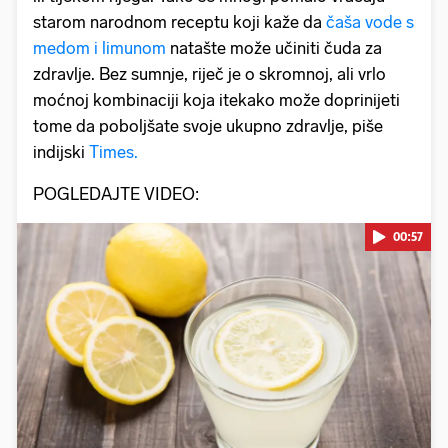
starom narodnom receptu koji kaže da
čaša vode s
medom i limunom
natašte može učiniti čuda za
zdravlje. Bez sumnje, riječ je o skromnoj, ali vrlo
moćnoj kombinaciji koja itekako može doprinijeti
tome da poboljšate svoje ukupno zdravlje, piše
indijski
Times.
POGLEDAJTE VIDEO:
00:57
Pokretanje videa...