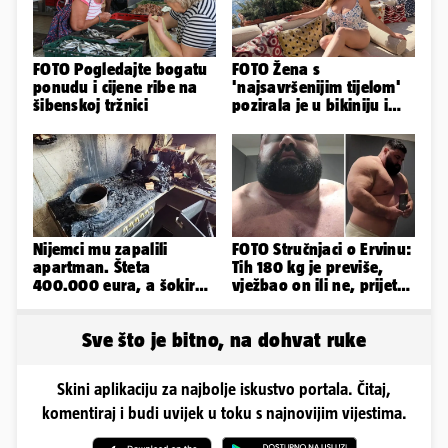
FOTO Pogledajte bogatu
FOTO Žena s
ponudu i cijene ribe na
'najsavršenijim tijelom'
šibenskoj tržnici
pozirala je u bikiniju i
pokazala svoje bujne
obline...
Nijemci mu zapalili
FOTO Stručnjaci o Ervinu:
apartman. Šteta
Tih 180 kg je previše,
400.000 eura, a šokirao
vježbao on ili ne, prijete
ga mail od Bookinga
mu mnoge komplikacije
Sve što je bitno, na dohvat ruke
Skini aplikaciju za najbolje iskustvo portala. Čitaj,
komentiraj i budi uvijek u toku s najnovijim vijestima.