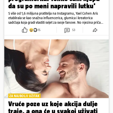
da su po meni napravili lutku'
S više od 1,6 milijuna pratitelja na Instagramu, Yael Cohen Aris
etablirala se kao snažna influencerica, glumica i kreatorica
sadržaja koja gradi vlastiti svijet za svoje fanove. No njezina priča
pokazuje da online slava dolazi i s neočekivanim izazovima
15
53
ZA NAJBOLJI UŽITAK
Vruće poze uz koje akcija dulje
traje, a ona će u svakoj uživati