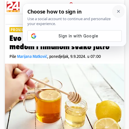
PRIJAVA
Lifestyle
Komentari
1
PROVJERENI RECEPT
Evo zašto je dobro piti vodu s
medom i limunom svako jutro
Piše
Marijana Matković
,
ponedjeljak, 9.9.2024. u 07:00