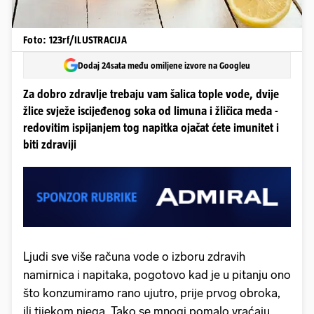
Foto: 123rf/ILUSTRACIJA
Dodaj 24sata među omiljene izvore na Googleu
Za dobro zdravlje trebaju vam šalica tople vode, dvije
žlice svježe iscijeđenog soka od limuna i žličica meda -
redovitim ispijanjem tog napitka ojačat ćete imunitet i
biti zdraviji
Ljudi sve više računa vode o izboru zdravih
namirnica i napitaka, pogotovo kad je u pitanju ono
što konzumiramo rano ujutro, prije prvog obroka,
ili tijekom njega. Tako se mnogi pomalo vraćaju