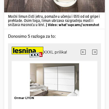
Moćni limun čisti jetru, pomaže u učenju i štiti od od gripe i
prehlade. Osim toga, limun ubrzava razgradnju masti i
snižava masnoću u krvi.
| Video: what'supcams/screenshot
Donosimo 5 razloga za to: