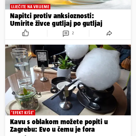
LIJEČITE NA VRIJEME
Napitci protiv anksioznosti:
Umirite živce gutljaj po gutljaj
2
'EFEKT KIŠE'
Kavu s oblakom možete popiti u
Zagrebu: Evo u čemu je fora