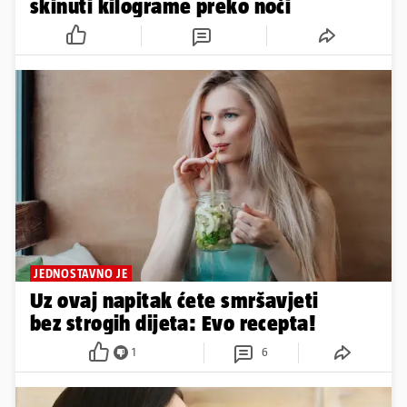
skinuti kilograme preko noći
JEDNOSTAVNO JE
Uz ovaj napitak ćete smršavjeti
bez strogih dijeta: Evo recepta!
1
6