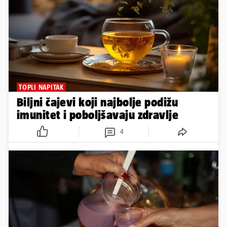
TOPLI NAPITAK
Biljni čajevi koji najbolje podižu
imunitet i poboljšavaju zdravlje
4