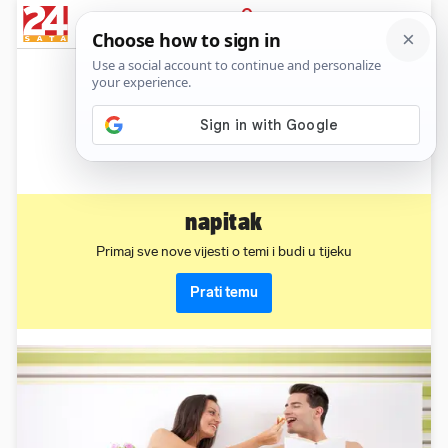
News
Show
Sport
Life&style
Video
Express
PRIJAVA
napitak
Primaj sve nove vijesti o temi i budi u tijeku
Prati temu