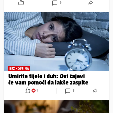
9
BEZ KOFEINA
Umirite tijelo i duh: Ovi čajevi
će vam pomoći da lakše zaspite
1
3