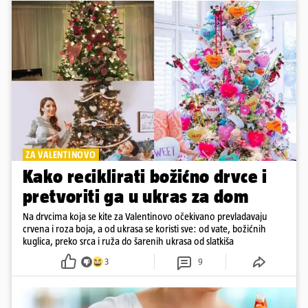
ZA VALENTINOVO
Kako reciklirati božićno drvce i
pretvoriti ga u ukras za dom
Na drvcima koja se kite za Valentinovo očekivano prevladavaju
crvena i roza boja, a od ukrasa se koristi sve: od vate, božićnih
kuglica, preko srca i ruža do šarenih ukrasa od slatkiša
3
9