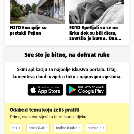
FOTO Evo gdje su
FOTO Spetljali su se na
pretukli Pejina
Krku dok su bili djeca,
završilo je burno. Ona
sad želi 50 milijuna eura
Sve što je bitno, na dohvat ruke
Skini aplikaciju za najbolje iskustvo portala. Čitaj,
komentiraj i budi uvijek u toku s najnovijim vijestima.
Odaberi temu koju želiš pratiti
Primaj sve nove vijesti o temi i budi u tijeku
trik
omekšivač
toplinski udar
spavanje