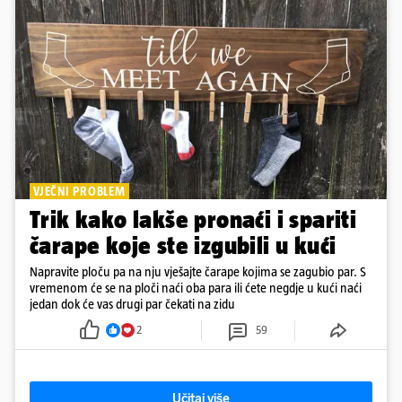
VJEČNI PROBLEM
Trik kako lakše pronaći i spariti
čarape koje ste izgubili u kući
Napravite ploču pa na nju vješajte čarape kojima se zagubio par. S
vremenom će se na ploči naći oba para ili ćete negdje u kući naći
jedan dok će vas drugi par čekati na zidu
2
59
Učitaj više