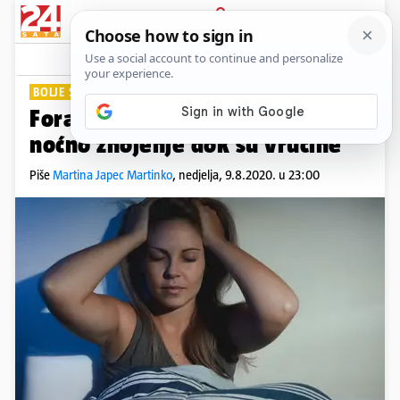
PRIJAVA
Lifestyle
Komentari
3
BOLJE SPAVANJE
Fora je u omekšivaču: Smanjite
noćno znojenje dok su vrućine
Piše
Martina Japec Martinko
,
nedjelja, 9.8.2020. u 23:00