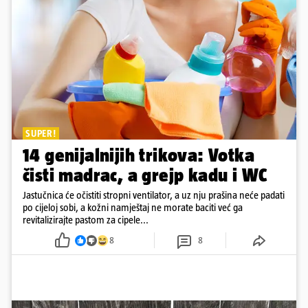
SUPER!
14 genijalnijih trikova: Votka
čisti madrac, a grejp kadu i WC
Jastučnica će očistiti stropni ventilator, a uz nju prašina neće padati
po cijeloj sobi, a kožni namještaj ne morate baciti već ga
revitalizirajte pastom za cipele...
8
8