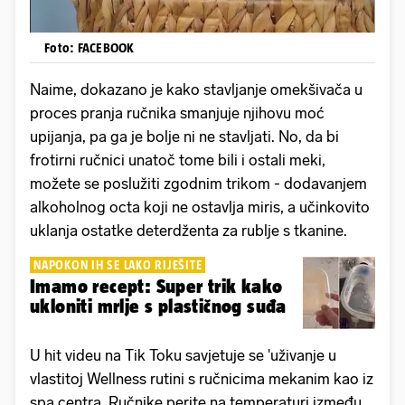
Foto: FACEBOOK
Naime, dokazano je kako stavljanje omekšivača u
proces pranja ručnika smanjuje njihovu moć
upijanja, pa ga je bolje ni ne stavljati. No, da bi
frotirni ručnici unatoč tome bili i ostali meki,
možete se poslužiti zgodnim trikom - dodavanjem
alkoholnog octa koji ne ostavlja miris, a učinkovito
uklanja ostatke deterdženta za rublje s tkanine.
NAPOKON IH SE LAKO RIJEŠITE
Imamo recept: Super trik kako
ukloniti mrlje s plastičnog suđa
U hit videu na Tik Toku savjetuje se 'uživanje u
vlastitoj Wellness rutini s ručnicima mekanim kao iz
spa centra. Ručnike perite na temperaturi između