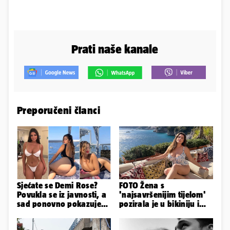
Prati naše kanale
Preporučeni članci
Sjećate se Demi Rose?
FOTO Žena s
Povukla se iz javnosti, a
'najsavršenijim tijelom'
sad ponovno pokazuje
pozirala je u bikiniju i
obline. Ovako izgleda
pokazala svoje bujne
obline...