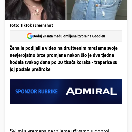
Foto: TikTok screenshot
Dodaj 24sata među omiljene izvore na Googleu
Žena je podijelila video na društvenim mrežama svoje
nevjerojatno brze promjene nakon što je dva tjedna
hodala svakog dana po 20 tisuća koraka - traperice su
joj postale preširoke
Svi mi s vremena na vrijeme uživamo u dobroj