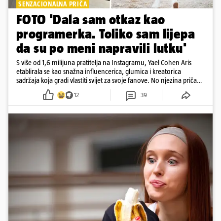
SENZACIONALNA PRIČA
FOTO 'Dala sam otkaz kao
programerka. Toliko sam lijepa
da su po meni napravili lutku'
S više od 1,6 milijuna pratitelja na Instagramu, Yael Cohen Aris
etablirala se kao snažna influencerica, glumica i kreatorica
sadržaja koja gradi vlastiti svijet za svoje fanove. No njezina priča
pokazuje da online slava dolazi i s neočekivanim izazovima
12
39