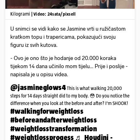
Kilogrami
| Video: 24sata/pixsell
U snimci se vidi kako se Jasmine vrti u ružičastom
kratkom topu i trapericama, pokazujući svoju
figuru iz svih kutova.
- Ovo je ono što je hodanje od 20.000 koraka
tijekom 14 dana učinilo mom tijelu... Prije i poslije -
napisala je u opisu videa.
@jasmineglows4
This is what walking 20,000
steps for 14 days straight did to my body. 😳 Do you notice the
difference when you look at the before and after? I'm SHOOK!
#walkingforweightloss
#beforeandafterweightloss
#weightlosstransformation
#weightlossprogess
♬ Houdini -