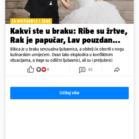
ZA MUŠKARCE I ŽENE
Kakvi ste u braku: Ribe su žrtve,
Rak je papučar, Lav pouzdan...
Bikica je u braku senzualna ljubavnica, a obitelj će oboriti s nogu
kulinarskim umijećem. Ovan lako eksplodira u konfliktnim
situacijama, a Vage su odlični ljubavnici, ali su i preljubnici
4
62
Učitaj više