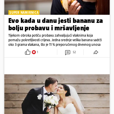
SUPER NAMIRNICA
Evo kada u danu jesti bananu za
bolju probavu i mršavljenje
Tijekom obroka potiču probavu zahvaljujući vlaknima koja
pomažu pokretljivosti crijeva. Jedna srednje velika banana sadrži
oko 3 grama vlakana, što je 11 % preporučenog dnevnog unosa
1
52