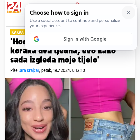
PRIJAVA
Lifestyle
Komentari
22
KAKVA TRANSFORMACIJA!
'Hodala sam svaki dan 20.000
koraka dva tjedna, evo kako
sada izgleda moje tijelo'
Piše
Lara Krajcar
,
petak, 19.7.2024. u 12:10