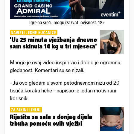
Igre na sreću mogu izazvati ovisnost. 18+
SAVJETI JEDNE KUĆANICE
'Uz 25 minuta vježbanja dnevno
sam skinula 14 kg u tri mjeseca'
Mnoge je ovaj video inspirirao i dobio je ogromnu
gledanost. Komentari su se nizali.
- Ja ovo gledam u svom petodnevnom nizu od 20
tisuća koraka hehe - napisao je jedan motivirani
korisnik.
ZA BIKINI LINIJU
Riješite se sala s donjeg dijela
trbuha pomoću ovih vježbi