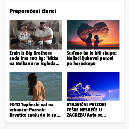
Preporučeni članci
Ervin iz Big Brothera
Suđeno im je biti skupa:
sada ima 180 kg: 'Nitko
Najjači ljubavni parovi
na Balkanu ne izgleda
po horoskopu
kao ja, stranci me hvale'
FOTO Toplinski val na
STRAVIČNI PRIZORI
vrhuncu: Poznate
TEŠKE NESREĆE U
Hrvatice znaju da je spas
ZAGREBU Auto se
u minijaturnom bikiniju
prepolovio, čovjek
poginuo