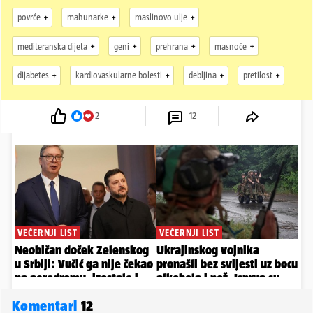
povrće
mahunarke
maslinovo ulje
mediteranska dijeta
geni
prehrana
masnoće
dijabetes
kardiovaskularne bolesti
debljina
pretilost
2
12
Komentari
12