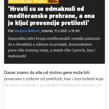
PREHRANA KAO TERAPIJA
PLUS+
'Hrvati su se odmaknuli od
mediteranske prehrane, a ona
je ključ prevencije pretilosti'
Piše
Marijana Matković
,
četvrtak, 11.3.2021. u 19:49
Usporedba četiri kruga mediteranskih zemalja pokazuje
da u Hrvatskoj u odnosu na prosjek, konzumiramo
puno više crvenog mesa, a manje ribe i povrća, kao i
mahunarki
Danas znamo da više od stotinu gena može biti
povezano s rizikom od pretilosti, kao i niza bolesti koje
se mogu povezati s povećanom tjelesnom masom, pri
čemu samo kod europske populacije postoji čak 750
locusa, odnosno genetskih varijanti koje se se mogu
utjecati na taj rizik. Štoviše, europsko istraživanje koje