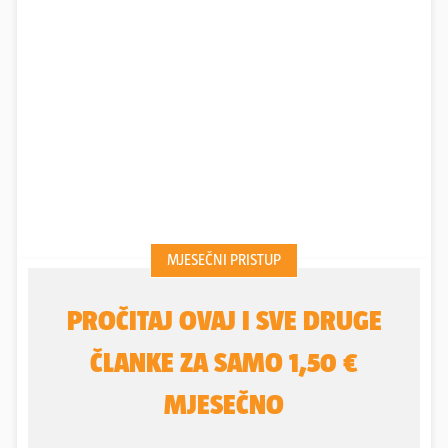
je obuhvatilo oko 300.000 pojedinaca pokazalo je
da ljudi kod kojih postoje neke od tih epigenetskih
mutacija imaju čak 25 puta veći rizik od razvoja
pretilosti. No, to ne znači da će se pretilost sigurno
razviti. Na to utječu okolišni čimbenici, poput
nekvalitetne prehrane, nedostatka kretanja, starenje i
slično, naglasio je prof. dr. Fran Borovečki, neurolog,
voditelj Odjela za neurologiju bolesti i neurogenetiku na
Klinici za neurologiju te Odjela translacijske medicine u
KBC Zagreb, u okviru drugog dana trećeg
međunarodnog Kongresa dijetetičara i nutricionista
koji se održava on-line, u organizaciji Hrvatskog
društva dijetetičara i nutricionista.