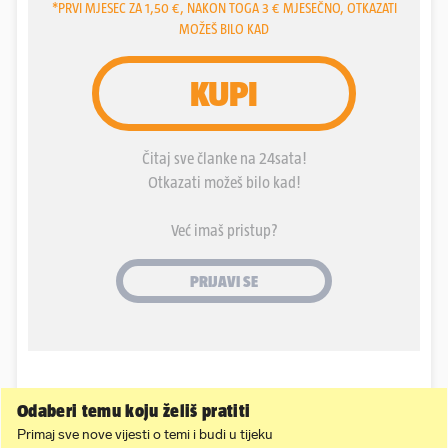
Odaberi temu koju želiš pratiti
Primaj sve nove vijesti o temi i budi u tijeku