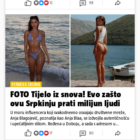
12
98
FITNESS IKONA
FOTO Tijelo iz snova! Evo zašto
ovu Srpkinju prati milijun ljudi
U moru influencera koji svakodnevno osvajaju društvene mreže,
Anja Blagojević, poznatija kao Anja Blaa, se izdvojila autentičnošću
i upečatljivim stilom. Rođena u Doboju, a sada s adresom u
Dubaiju, Anja je spoj glamura, discipline i mladenačke energije
17
80