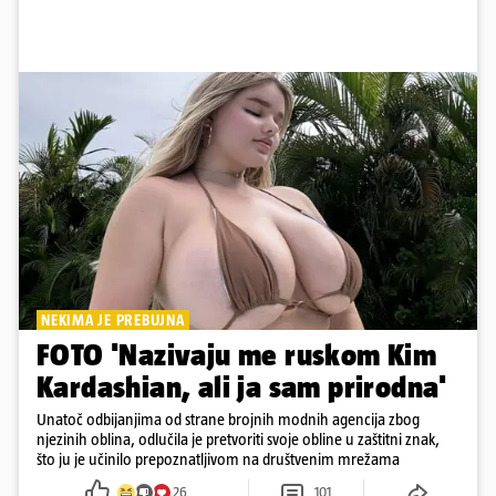
NEKIMA JE PREBUJNA
FOTO 'Nazivaju me ruskom Kim
Kardashian, ali ja sam prirodna'
Unatoč odbijanjima od strane brojnih modnih agencija zbog
njezinih oblina, odlučila je pretvoriti svoje obline u zaštitni znak,
što ju je učinilo prepoznatljivom na društvenim mrežama
26
101