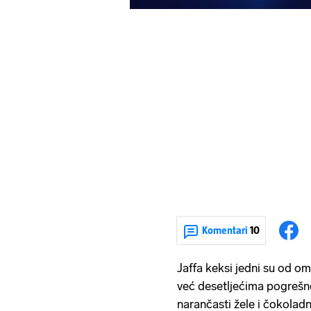
Komentari
10
Jaffa keksi jedni su od omi
već desetljećima pogrešno
narančasti žele i čokoladni 