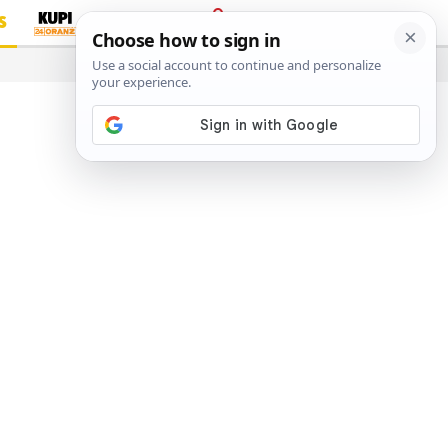
S
PRIJAVA
…