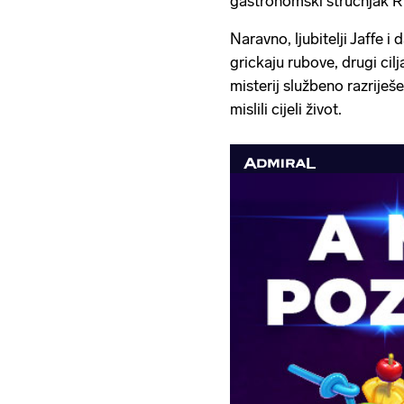
gastronomski stručnjak R
Naravno, ljubitelji Jaffe i
grickaju rubove, drugi cilj
misterij službeno razriješ
mislili cijeli život.