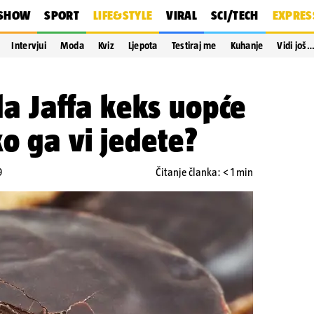
SHOW
SPORT
LIFE&STYLE
VIRAL
SCI/TECH
EXPRES
Intervjui
Moda
Kviz
Ljepota
Testiraj me
Kuhanje
Vidi još
 da Jaffa keks uopće
ko ga vi jedete?
9
Čitanje članka: < 1 min