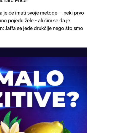
ichard Price.
 dalje će imati svoje metode – neki prvo
ano pojedu žele - ali čini se da je
en: Jaffa se jede drukčije nego što smo