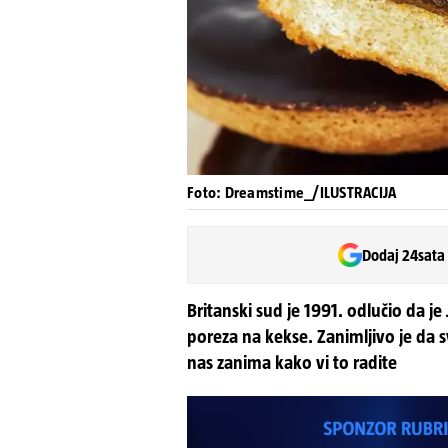
Foto: Dreamstime_/ILUSTRACIJA
Dodaj 24sata
Britanski sud je 1991. odlučio da je
poreza na kekse. Zanimljivo je da s
nas zanima kako vi to radite