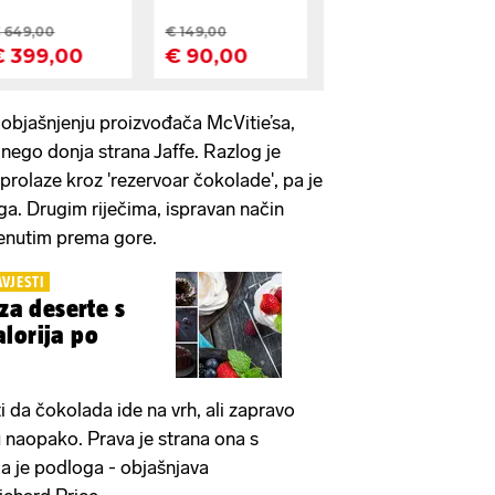
bjašnjenju proizvođača McVitie’sa,
, nego donja strana Jaffe. Razlog je
prolaze kroz 'rezervoar čokolade', pa je
a. Drugim riječima, ispravan način
renutim prema gore.
AVJESTI
 za deserte s
lorija po
i da čokolada ide na vrh, ali zapravo
u naopako. Prava je strana ona s
a je podloga - objašnjava