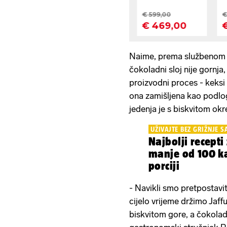
Naime, prema službenom o
čokoladni sloj nije gornja
proizvodni proces - keksi 
ona zamišljena kao podlog
jedenja je s biskvitom ok
UŽIVAJTE BEZ GRIŽNJE S
Najbolji recepti
manje od 100 ka
porciji
- Navikli smo pretpostavit
cijelo vrijeme držimo Jaff
biskvitom gore, a čokolad