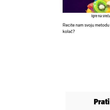
Igre na sreć
Recite nam svoju metodu -
kolač?
Prat