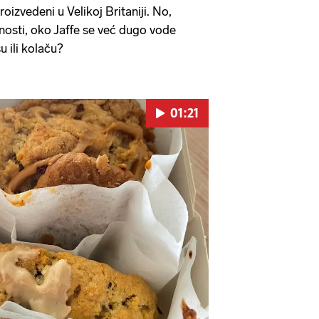
oizvedeni u Velikoj Britaniji. No,
nosti, oko Jaffe se već dugo vode
su ili kolaču?
01:21
Pokretanje videa...