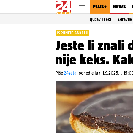
PLUS+
NEWS
Ljubav i seks
Zdravlje
ISPUNITE ANKETU
Jeste li znali
nije keks. Ka
Piše
24sata
,
ponedjeljak, 1.9.2025. u 15:0