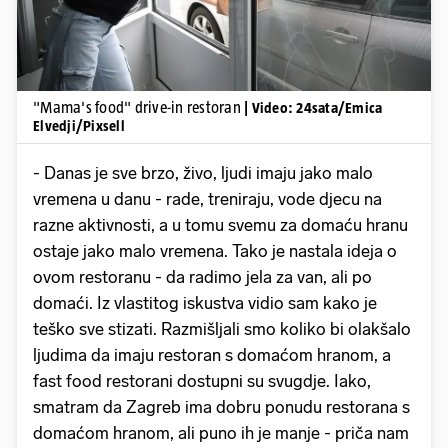
"Mama's food" drive-in restoran
| Video: 24sata/Emica
Elvedji/Pixsell
- Danas je sve brzo, živo, ljudi imaju jako malo
vremena u danu - rade, treniraju, vode djecu na
razne aktivnosti, a u tomu svemu za domaću hranu
ostaje jako malo vremena. Tako je nastala ideja o
ovom restoranu - da radimo jela za van, ali po
domaći. Iz vlastitog iskustva vidio sam kako je
teško sve stizati. Razmišljali smo koliko bi olakšalo
ljudima da imaju restoran s domaćom hranom, a
fast food restorani dostupni su svugdje. Iako,
smatram da Zagreb ima dobru ponudu restorana s
domaćom hranom, ali puno ih je manje - priča nam