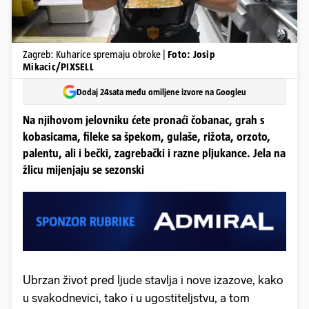
Zagreb: Kuharice spremaju obroke |
Foto: Josip
Mikacic/PIXSELL
Dodaj 24sata među omiljene izvore na Googleu
Na njihovom jelovniku ćete pronaći čobanac, grah s
kobasicama, fileke sa špekom, gulaše, rižota, orzoto,
palentu, ali i bečki, zagrebački i razne pljukance. Jela na
žlicu mijenjaju se sezonski
Ubrzan život pred ljude stavlja i nove izazove, kako
u svakodnevici, tako i u ugostiteljstvu, a tom