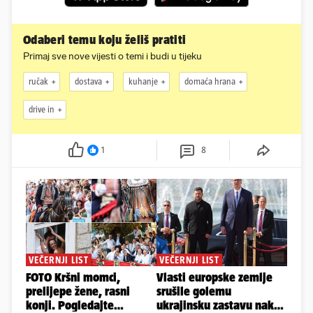
Odaberi temu koju želiš pratiti
Primaj sve nove vijesti o temi i budi u tijeku
ručak
dostava
kuhanje
domaća hrana
drive in
1
8