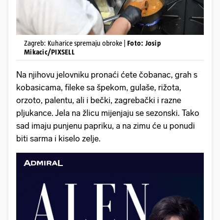
Zagreb: Kuharice spremaju obroke |
Foto: Josip
Mikacic/PIXSELL
Na njihovu jelovniku pronaći ćete čobanac, grah s
kobasicama, fileke sa špekom, gulaše, rižota,
orzoto, palentu, ali i bečki, zagrebački i razne
pljukance. Jela na žlicu mijenjaju se sezonski. Tako
sad imaju punjenu papriku, a na zimu će u ponudi
biti sarma i kiselo zelje.