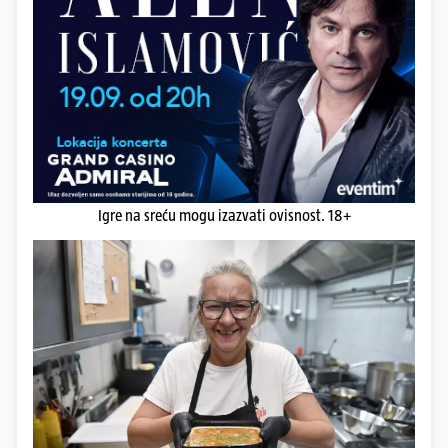
Igre na sreću mogu izazvati ovisnost. 18+