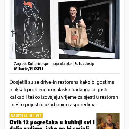
Zagreb: Kuharice spremaju obroke |
Foto: Josip
Mikacic/PIXSELL
Dosjetili su se drive-in restorana kako bi gostima
olakšali problem pronalaska parkinga, a gosti
katkad i teško izdvajaju vrijeme za sjesti u restoran
i nešto pojesti u užurbanim rasporedima.
RADITE LI IH I VI?
Ovih 12 pogrešaka u kuhinji svi i
dalje radimo, iako ne bi smjeli