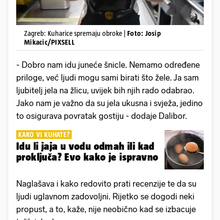
Zagreb: Kuharice spremaju obroke |
Foto: Josip
Mikacic/PIXSELL
- Dobro
nam idu juneće šnicle. Nemamo određene
priloge, već ljudi mogu sami birati što žele. Ja sam
ljubitelj jela na žlicu, uvijek bih njih rado odabrao.
Jako nam je važno da su jela ukusna i svježa, jedino
to osigurava povratak gostiju - dodaje Dalibor.
KAKO VI KUHATE?
Idu li jaja u vodu odmah ili kad
proključa? Evo kako je ispravno
Naglašava i kako redovito prati recenzije te da su
ljudi uglavnom zadovoljni. Rijetko se dogodi neki
propust, a to, kaže, nije neobično kad se izbacuje