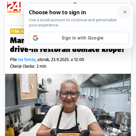
PRIJAVA
Lifestyle
Komentari
8
FINA HRANA U ZAGREBU
Mama's Food: Prvi smo hrvatski
drive-in restoran domaće klope!
Piše
Iva Tomas
,
utorak, 23.9.2025. u 12:00
Čitanje članka: 2 min