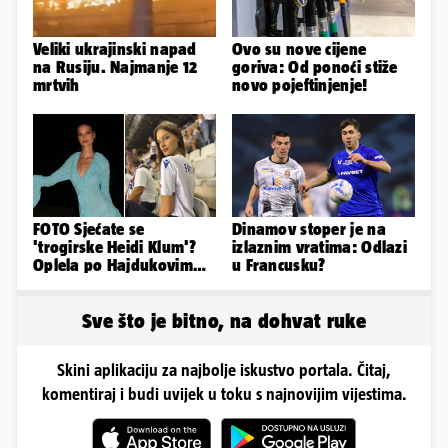
Veliki ukrajinski napad
Ovo su nove cijene
na Rusiju. Najmanje 12
goriva: Od ponoći stiže
mrtvih
novo pojeftinjenje!
FOTO Sjećate se
Dinamov stoper je na
'trogirske Heidi Klum'?
izlaznim vratima: Odlazi
Oplela po Hajdukovim
u Francusku?
navijačima: 'Zvižduci?
Sramota'
Sve što je bitno, na dohvat ruke
Skini aplikaciju za najbolje iskustvo portala. Čitaj,
komentiraj i budi uvijek u toku s najnovijim vijestima.