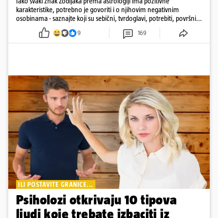
Iako svaki znak Zodijaka prema astrologiji ima pozitivne
karakteristike, potrebno je govoriti i o njihovim negativnim
osobinama - saznajte koji su sebični, tvrdoglavi, potrebiti, površni...
9
169
ILI POSTAVITE GRANICE...
Psiholozi otkrivaju 10 tipova
ljudi koje trebate izbaciti iz