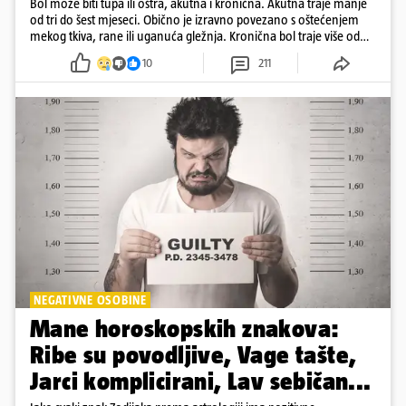
Bol može biti tupa ili oštra, akutna i kronična. Akutna traje manje
od tri do šest mjeseci. Obično je izravno povezano s oštećenjem
mekog tkiva, rane ili uganuća gležnja. Kronična bol traje više od
šest mjeseci
10
211
NEGATIVNE OSOBINE
Mane horoskopskih znakova:
Ribe su povodljive, Vage tašte,
Jarci komplicirani, Lav sebičan...