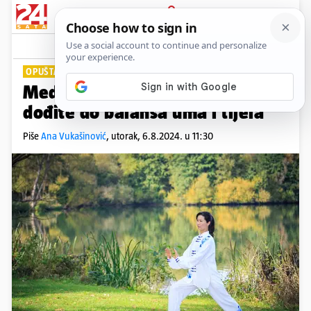
PRIJAVA
Lifestyle
Komentari
1
OPUŠTAJUĆI TRENING
Meditativna praksa: Tai chijem
dođite do balansa uma i tijela
Piše
Ana Vukašinović
,
utorak, 6.8.2024. u 11:30