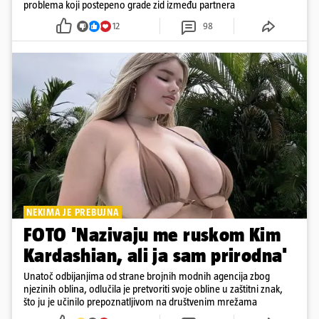
problema koji postepeno grade zid između partnera
12
98
NEKIMA JE PREBUJNA
FOTO 'Nazivaju me ruskom Kim
Kardashian, ali ja sam prirodna'
Unatoč odbijanjima od strane brojnih modnih agencija zbog
njezinih oblina, odlučila je pretvoriti svoje obline u zaštitni znak,
što ju je učinilo prepoznatljivom na društvenim mrežama