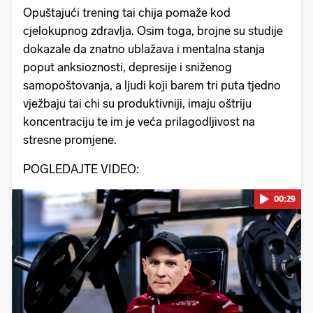
Opuštajući trening tai chija pomaže kod
cjelokupnog zdravlja. Osim toga, brojne su studije
dokazale da znatno ublažava i mentalna stanja
poput anksioznosti, depresije i sniženog
samopoštovanja, a ljudi koji barem tri puta tjedno
vježbaju tai chi su produktivniji, imaju oštriju
koncentraciju te im je veća prilagodljivost na
stresne promjene.
POGLEDAJTE VIDEO:
00:29
Pokretanje videa...