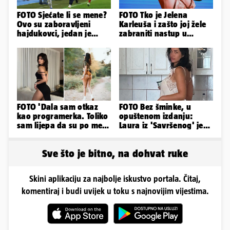
FOTO Sjećate li se mene?
FOTO Tko je Jelena
Ovo su zaboravljeni
Karleuša i zašto joj žele
hajdukovci, jedan je
zabraniti nastup u
napuhao 3,3 promila...
Vodicama? Evo što je
govorila...
FOTO 'Dala sam otkaz
FOTO Bez šminke, u
kao programerka. Toliko
opuštenom izdanju:
sam lijepa da su po meni
Laura iz 'Savršenog' je
napravili lutku'
objavila fotke sa svog
odmora
Sve što je bitno, na dohvat ruke
Skini aplikaciju za najbolje iskustvo portala. Čitaj,
komentiraj i budi uvijek u toku s najnovijim vijestima.