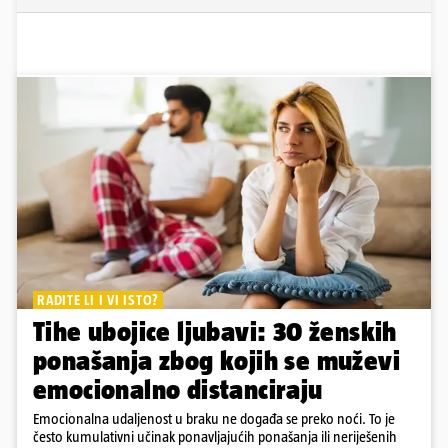
RADITE LI I VI ISTO?
Tihe ubojice ljubavi: 30 ženskih
ponašanja zbog kojih se muževi
emocionalno distanciraju
Emocionalna udaljenost u braku ne događa se preko noći. To je
često kumulativni učinak ponavljajućih ponašanja ili neriješenih