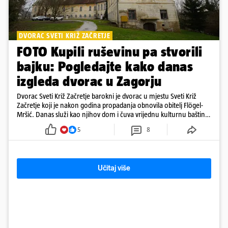
DVORAC SVETI KRIŽ ZAČRETJE
FOTO Kupili ruševinu pa stvorili
bajku: Pogledajte kako danas
izgleda dvorac u Zagorju
Dvorac Sveti Križ Začretje barokni je dvorac u mjestu Sveti Križ
Začretje koji je nakon godina propadanja obnovila obitelj Flögel-
Mršić. Danas služi kao njihov dom i čuva vrijednu kulturnu baštinu
davno zaboravljenog vremena
5
8
Učitaj više