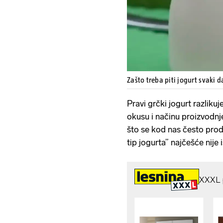
Zašto treba piti jogurt svaki 
Pravi grčki jogurt razlikuj
okusu i načinu proizvodnje
što se kod nas često proda
tip jogurta” najčešće nije 