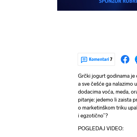
Komentari
7
Grčki jogurt godinama je 
a sve češće ga nalazimo u 
dodacima voća, meda, ora
pitanje: jedemo li zaista pr
o marketinškom triku upa
i egzotično”?
POGLEDAJ VIDEO: