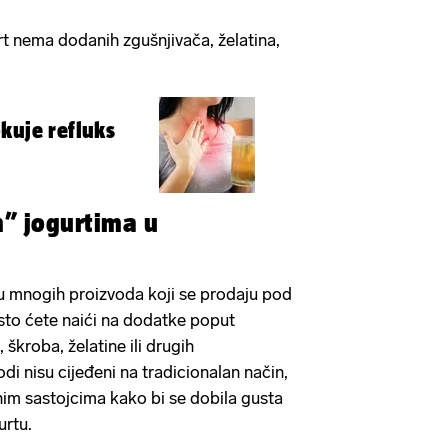
urt nema dodanih zgušnjivača, želatina,
kuje refluks
m” jogurtima u
u mnogih proizvoda koji se prodaju pod
esto ćete naići na dodatke poput
 škroba, želatine ili drugih
odi nisu cijeđeni na tradicionalan način,
im sastojcima kako bi se dobila gusta
urtu.