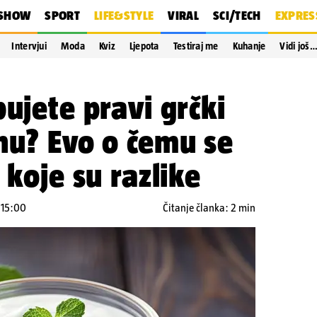
SHOW
SPORT
LIFE&STYLE
VIRAL
SCI/TECH
EXPRES
Intervjui
Moda
Kviz
Ljepota
Testiraj me
Kuhanje
Vidi još
pujete pravi grčki
nu? Evo o čemu se
 koje su razlike
 15:00
Čitanje članka: 2 min