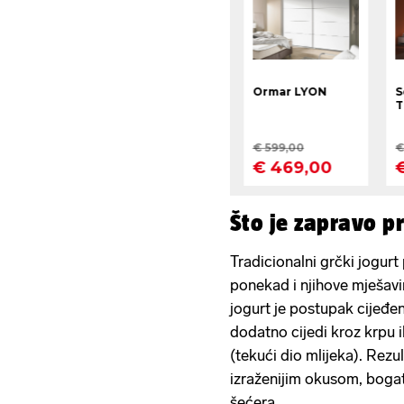
Što je zapravo pr
Tradicionalni grčki jogurt 
ponekad i njihove mješavi
jogurt je postupak cijeđe
dodatno cijedi kroz krpu il
(tekući dio mlijeka). Rezul
izraženijim okusom, bogati
šećera.