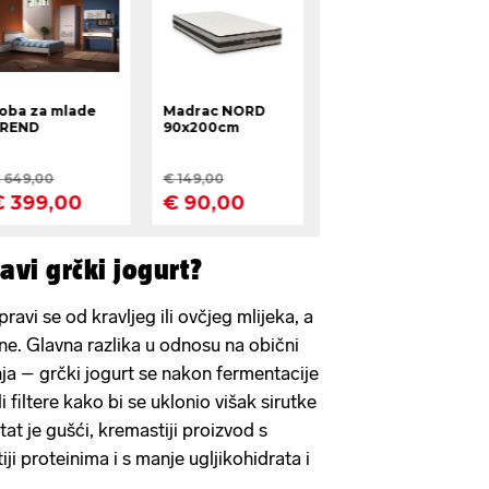
avi grčki jogurt?
pravi se od kravljeg ili ovčjeg mlijeka, a
ne. Glavna razlika u odnosu na obični
nja – grčki jogurt se nakon fermentacije
i filtere kako bi se uklonio višak sirutke
tat je gušći, kremastiji proizvod s
ji proteinima i s manje ugljikohidrata i