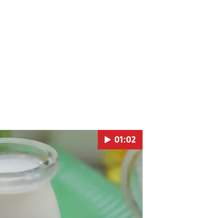
01:02
Pokretanje videa...