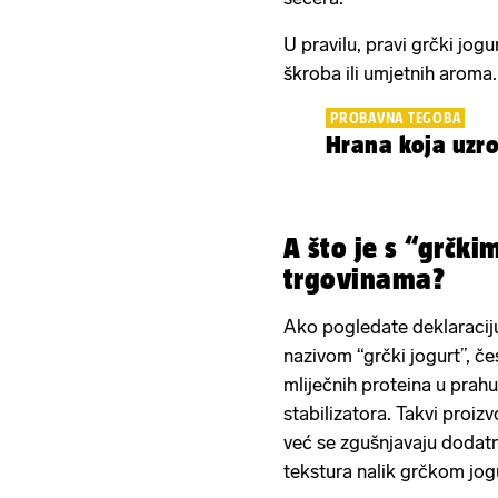
U pravilu, pravi grčki jog
škroba ili umjetnih aroma.
PROBAVNA TEGOBA
Hrana koja uzro
A što je s “grčki
trgovinama?
Ako pogledate deklaracij
nazivom “grčki jogurt”, č
mliječnih proteina u prahu,
stabilizatora. Takvi proizv
već se zgušnjavaju dodatn
tekstura nalik grčkom jog