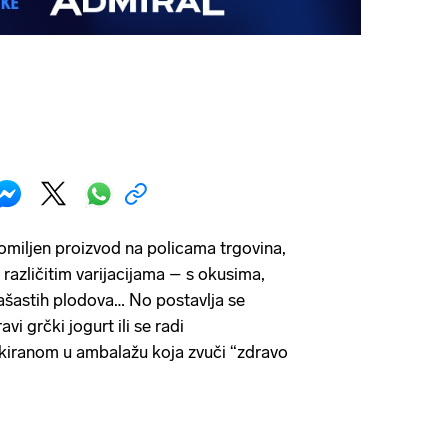
omiljen proizvod na policama trgovina,
različitim varijacijama – s okusima,
šastih plodova… No postavlja se
avi grčki jogurt ili se radi
kiranom u ambalažu koja zvuči “zdravo