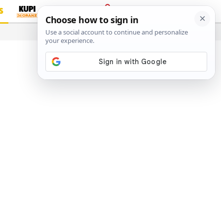
S
PRIJAVA
…