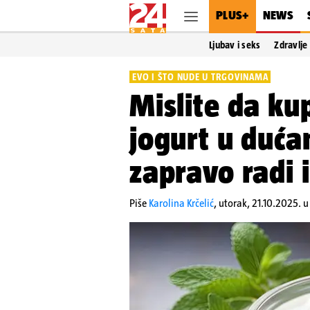
PLUS+
NEWS
Ljubav i seks
Zdravlje
EVO I ŠTO NUDE U TRGOVINAMA
Mislite da ku
jogurt u duća
zapravo radi i
Piše
Karolina Krčelić
,
utorak, 21.10.2025. u