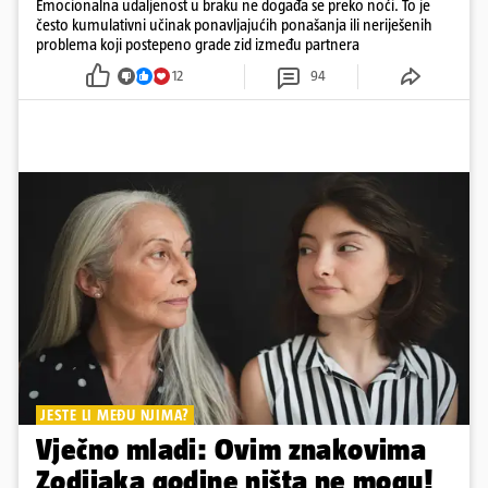
Emocionalna udaljenost u braku ne događa se preko noći. To je
često kumulativni učinak ponavljajućih ponašanja ili neriješenih
problema koji postepeno grade zid između partnera
12
94
JESTE LI MEĐU NJIMA?
Vječno mladi: Ovim znakovima
Zodijaka godine ništa ne mogu!