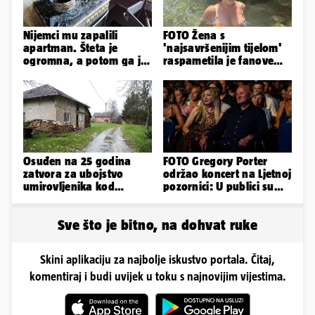
Nijemci mu zapalili
FOTO Žena s
apartman. Šteta je
'najsavršenijim tijelom'
ogromna, a potom ga je
raspametila je fanove
šokirao i e-mail od
zaigranim fotkama iz
Bookinga
plićaka
Osuđen na 25 godina
FOTO Gregory Porter
zatvora za ubojstvo
održao koncert na Ljetnoj
umirovljenika kod
pozornici: U publici su
Petrinje: DORH objavio
bili Mateša i Blanka
detalje
Sve što je bitno, na dohvat ruke
Skini aplikaciju za najbolje iskustvo portala. Čitaj,
komentiraj i budi uvijek u toku s najnovijim vijestima.