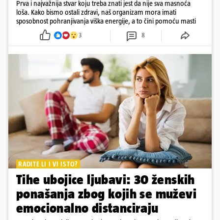
Prva i najvažnija stvar koju treba znati jest da nije sva masnoća
loša. Kako bismo ostali zdravi, naš organizam mora imati
sposobnost pohranjivanja viška energije, a to čini pomoću masti
3
8
RADITE LI I VI ISTO?
Tihe ubojice ljubavi: 30 ženskih
ponašanja zbog kojih se muževi
emocionalno distanciraju