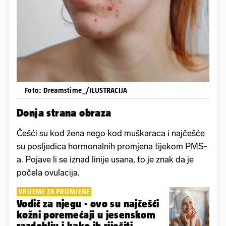
Foto: Dreamstime_/ILUSTRACIJA
Donja strana obraza
Češći su kod žena nego kod muškaraca i najčešće
su posljedica hormonalnih promjena tijekom PMS-
a. Pojave li se iznad linije usana, to je znak da je
počela ovulacija.
VRIJEME ZA PROMJENE
Vodič za njegu - ovo su najčešći
kožni poremećaji u jesenskom
razdoblju i kako ih riješiti