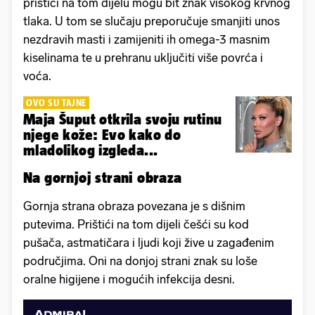
prištići na tom dijelu mogu bit znak visokog krvnog
tlaka. U tom se slučaju preporučuje smanjiti unos
nezdravih masti i zamijeniti ih omega-3 masnim
kiselinama te u prehranu uključiti više povrća i
voća.
OVO SU TAJNE
Maja Šuput otkrila svoju rutinu
njege kože: Evo kako do
mladolikog izgleda...
Na gornjoj strani obraza
Gornja strana obraza povezana je s dišnim
putevima. Prištići na tom dijeli češći su kod
pušača, astmatičara i ljudi koji žive u zagađenim
područjima. Oni na donjoj strani znak su loše
oralne higijene i mogućih infekcija desni.