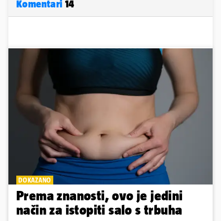
Komentari
14
DOKAZANO
Prema znanosti, ovo je jedini
način za istopiti salo s trbuha