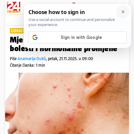
PRIJAVA
Lifestyle
Komentari
14
OBRATITE PAŽNJU!
Mjesto izbijanja prištića zrcali
bolesti i hormonalne promjene
Piše
Anamarija Dukši
,
petak, 21.11.2025. u 09:00
Čitanje članka: 1 min