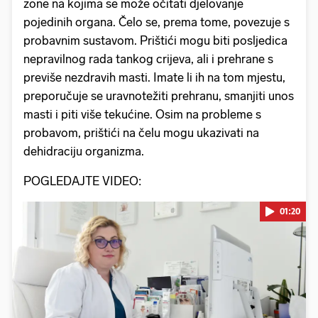
zone na kojima se može očitati djelovanje
pojedinih organa. Čelo se, prema tome, povezuje s
probavnim sustavom. Prištići mogu biti posljedica
nepravilnog rada tankog crijeva, ali i prehrane s
previše nezdravih masti. Imate li ih na tom mjestu,
preporučuje se uravnotežiti prehranu, smanjiti unos
masti i piti više tekućine. Osim na probleme s
probavom, prištići na čelu mogu ukazivati na
dehidraciju organizma.
POGLEDAJTE VIDEO:
01:20
Pokretanje videa...