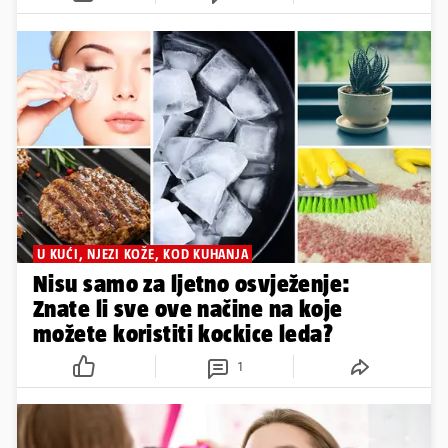
U KUĆI, NJEZI KOŽE, KOD KUHANJA
Nisu samo za ljetno osvježenje:
Znate li sve ove načine na koje
možete koristiti kockice leda?
1