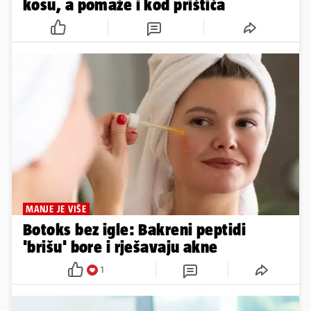
kosu, a pomaže i kod prištića
MANJE JE VIŠE
Botoks bez igle: Bakreni peptidi
'brišu' bore i rješavaju akne
1