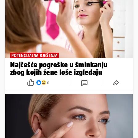
POTENCIJALNA RJEŠENJA
Najčešće pogreške u šminkanju
zbog kojih žene loše izgledaju
3