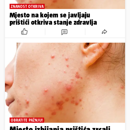
ZNANOST OTKRIVA
Mjesto na kojem se javljaju
prištići otkriva stanje zdravlja
OBRATITE PAŽNJU!
Mjesto izbijanja prištića zrcali