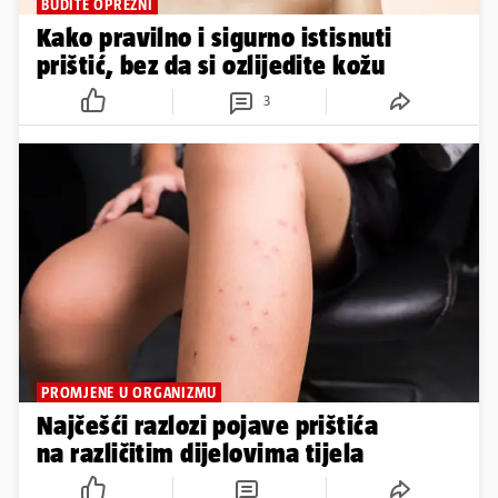
BUDITE OPREZNI
Kako pravilno i sigurno istisnuti
prištić, bez da si ozlijedite kožu
3
PROMJENE U ORGANIZMU
Najčešći razlozi pojave prištića
na različitim dijelovima tijela