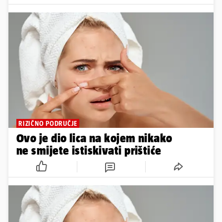
RIZIČNO PODRUČJE
Ovo je dio lica na kojem nikako
ne smijete istiskivati prištiće