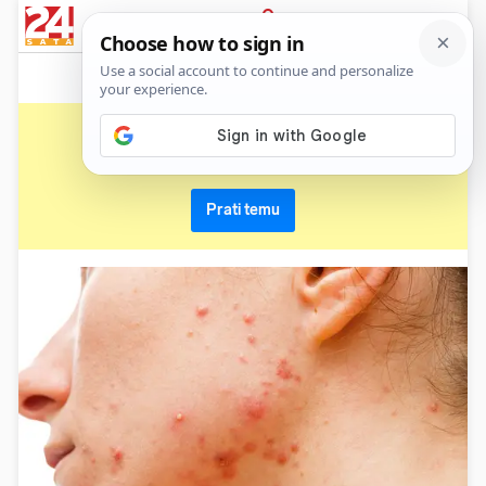
News
Show
Sport
Life&style
Video
Express
PRIJAVA
prištići
Primaj sve nove vijesti o temi i budi u tijeku
Prati temu