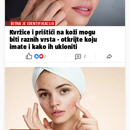
BITNA JE IDENTIFIKACIJA
Kvržice i prištići na koži mogu
biti raznih vrsta - otkrijte koju
imate i kako ih ukloniti
2
2