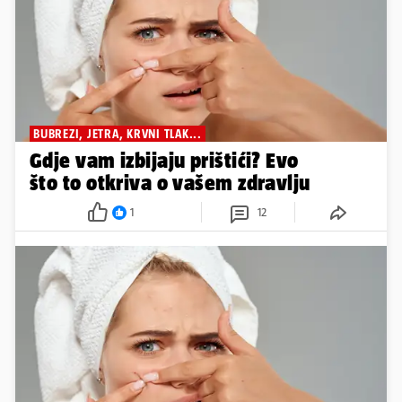
BUBREZI, JETRA, KRVNI TLAK...
Gdje vam izbijaju prištići? Evo
što to otkriva o vašem zdravlju
1
12