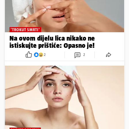
'TROKUT SMRTI'
Na ovom dijelu lica nikako ne
istiskujte prištiće: Opasno je!
2
2