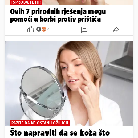
ISPROBAJTE IH!
Ovih 7 prirodnih rješenja mogu
pomoći u borbi protiv prištića
2
PAZITE DA NE OSTANU OŽILJCI!
Što napraviti da se koža što