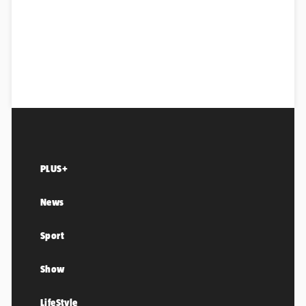
PLUS+
News
Sport
Show
LifeStyle