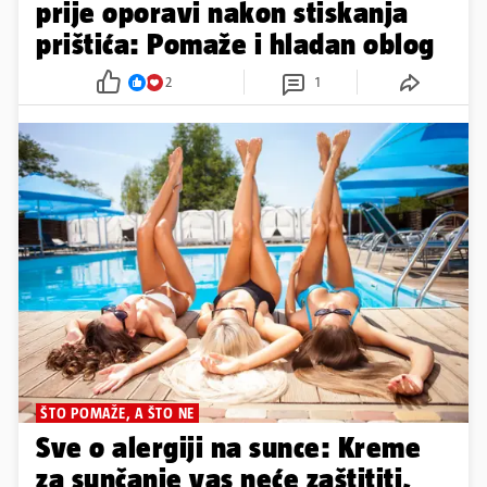
prije oporavi nakon stiskanja
prištića: Pomaže i hladan oblog
2
1
ŠTO POMAŽE, A ŠTO NE
Sve o alergiji na sunce: Kreme
za sunčanje vas neće zaštititi,