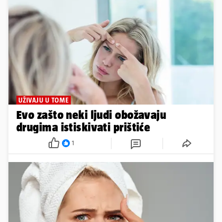
UŽIVAJU U TOME
Evo zašto neki ljudi obožavaju
drugima istiskivati prištiće
1