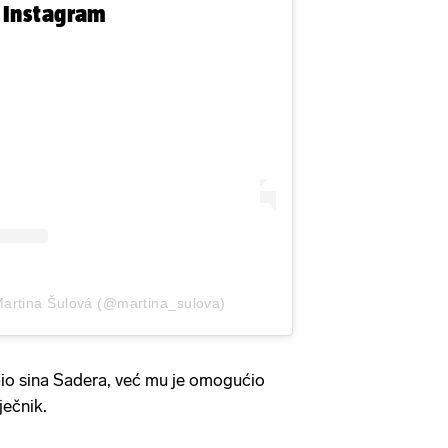
n Instagram
Martina Šulová (@martina_sulova)
io sina Sadera, već mu je omogućio
ječnik.