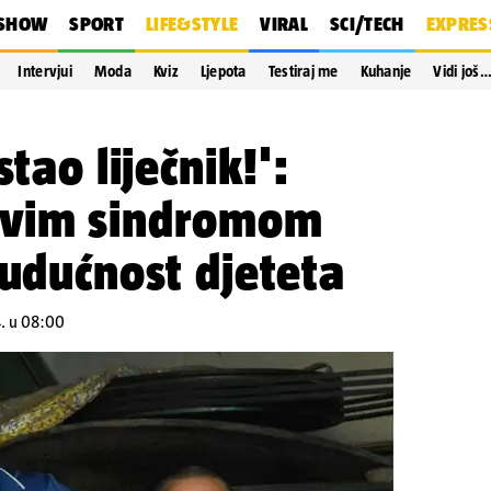
SHOW
SPORT
LIFE&STYLE
VIRAL
SCI/TECH
EXPRES
Intervjui
Moda
Kviz
Ljepota
Testiraj me
Kuhanje
Vidi još
stao liječnik!':
ovim sindromom
budućnost djeteta
4. u 08:00