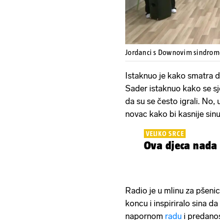
Jordanci s Downovim sindromo
Istaknuo je kako smatra da 
Sader istaknuo kako se sje
da su se često igrali. No, 
novac kako bi kasnije sin
VELIKO SRCE
Ova djeca nada s
Radio je u mlinu za pšenic
koncu i inspiriralo sina d
napornom
radu
i predano