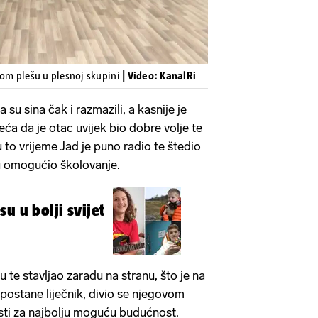
m plešu u plesnoj skupini
| Video: KanalRi
su sina čak i razmazili, a kasnije je
ća da je otac uvijek bio dobre volje te
u to vrijeme Jad je puno radio te štedio
u omogućio školovanje.
u u bolji svijet
u te stavljao zaradu na stranu, što je na
a postane liječnik, divio se njegovom
sti za najbolju moguću budućnost.