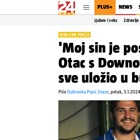
PLUS+
NEWS
Ljubav i seks
Zdravlje
DIRLJIVA PRIČA
'Moj sin je po
Otac s Down
sve uložio u 
Piše
Dubravka Prpić Znaor
,
petak, 5.1.202