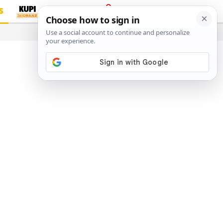
S
PRIJAVA
…