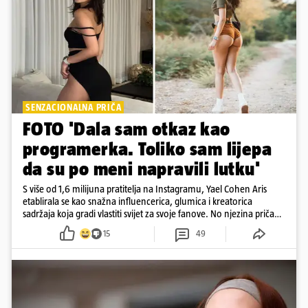
SENZACIONALNA PRIČA
FOTO 'Dala sam otkaz kao
programerka. Toliko sam lijepa
da su po meni napravili lutku'
S više od 1,6 milijuna pratitelja na Instagramu, Yael Cohen Aris
etablirala se kao snažna influencerica, glumica i kreatorica
sadržaja koja gradi vlastiti svijet za svoje fanove. No njezina priča
pokazuje da online slava dolazi i s neočekivanim izazovima
15
49