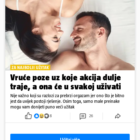
ZA NAJBOLJI UŽITAK
Vruće poze uz koje akcija dulje
traje, a ona će u svakoj uživati
Nije važno koji su razlozi za prebrzi orgazam jer ono što je bitno
jest da uvijek postoji rješenje. Osim toga, samo male preinake
mogu vam donijeti puno veći užitak
8
26
Učitaj više