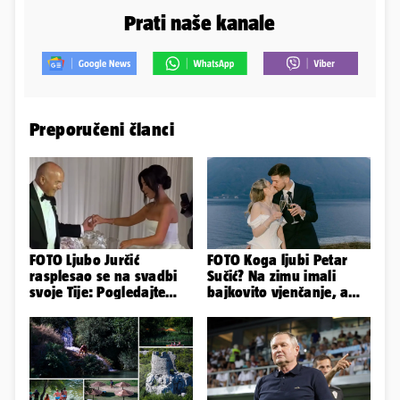
Prati naše kanale
Preporučeni članci
FOTO Ljubo Jurčić
FOTO Koga ljubi Petar
rasplesao se na svadbi
Sučić? Na zimu imali
svoje Tije: Pogledajte
bajkovito vjenčanje, a
kako je izgledalo
sada je na svijet stigao -
vjenčanje...
sin!