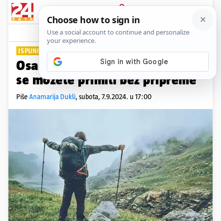
PRIJAVA
Lifestyle
Komentari
5
ISPUNITE SI DAN
Osam aktivnosti i hobija kojih
se možete primiti bez pripreme
Piše
Anamarija Dukši
,
subota, 7.9.2024. u 17:00