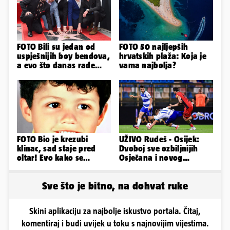
FOTO Bili su jedan od
FOTO 50 najljepših
uspješnijih boy bendova,
hrvatskih plaža: Koja je
a evo što danas rade
vama najbolja?
članovi skupine NSYNC
FOTO Bio je krezubi
UŽIVO Rudeš - Osijek:
klinac, sad staje pred
Dvoboj sve ozbiljnijih
oltar! Evo kako se
Osječana i novog
mijenjao jedan od
prvoligaša u Velikoj
najvećih...
Gorici
Sve što je bitno, na dohvat ruke
Skini aplikaciju za najbolje iskustvo portala. Čitaj,
komentiraj i budi uvijek u toku s najnovijim vijestima.