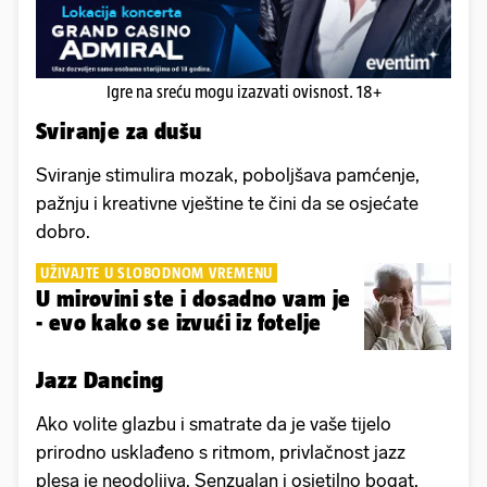
Igre na sreću mogu izazvati ovisnost. 18+
Sviranje za dušu
Sviranje stimulira mozak, poboljšava pamćenje,
pažnju i kreativne vještine te čini da se osjećate
dobro.
UŽIVAJTE U SLOBODNOM VREMENU
U mirovini ste i dosadno vam je
- evo kako se izvući iz fotelje
Jazz Dancing
Ako volite glazbu i smatrate da je vaše tijelo
prirodno usklađeno s ritmom, privlačnost jazz
plesa je neodoljiva. Senzualan i osjetilno bogat,