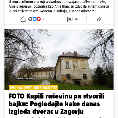
U moru influencera koji svakodnevno osvajaju društvene mreže,
Anja Blagojević, poznatija kao Anja Blaa, se izdvojila autentičnošću
i upečatljivim stilom. Rođena u Doboju, a sada s adresom u
Dubaiju, Anja je spoj glamura, discipline i mladenačke energije
19
85
DVORAC SVETI KRIŽ ZAČRETJE
FOTO Kupili ruševinu pa stvorili
bajku: Pogledajte kako danas
izgleda dvorac u Zagorju