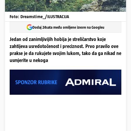
Foto: Dreamstime_/ILUSTRACIJA
Dodaj 24sata među omiljene izvore na Googleu
Jedan od zanimljivijih hobija je streličarstvo koje
zahtijeva usredotočenost i preciznost. Prvo pravilo ove
prakse je da rukujete svojim lukom, tako da ga nikad ne
usmjerite u nekoga