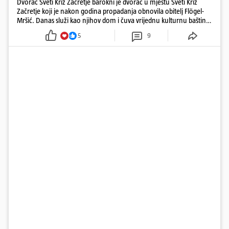
Dvorac Sveti Križ Začretje barokni je dvorac u mjestu Sveti Križ
Začretje koji je nakon godina propadanja obnovila obitelj Flögel-
Mršić. Danas služi kao njihov dom i čuva vrijednu kulturnu baštinu
davno zaboravljenog vremena
5
9