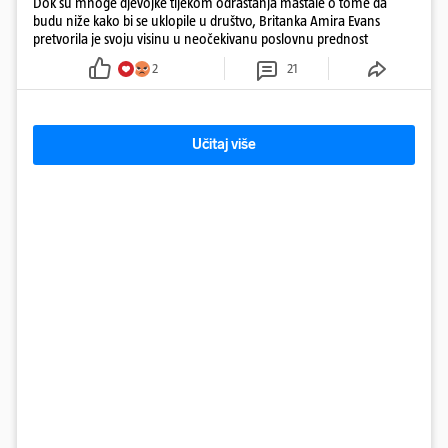
Dok su mnoge djevojke tijekom odrastanja maštale o tome da
budu niže kako bi se uklopile u društvo, Britanka Amira Evans
pretvorila je svoju visinu u neočekivanu poslovnu prednost
2
21
Učitaj više