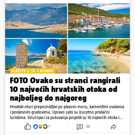
SLAŽETE LI SE S NJIMA?
FOTO Ovako su stranci rangirali
10 najvećih hrvatskih otoka od
najboljeg do najgoreg
Hrvatski otoci prepoznatljivi po plavom moru, kamenitim uvalama
i povijesnim gradovima. Upravo zato su izuzetno privlačni
turistima. Stručnjaci za putovanja posjetili su 10 najvećih otoka i
rangirali ih
7
36