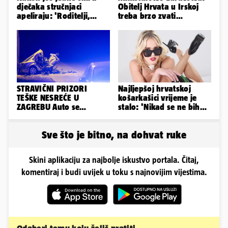
dječaka stručnjaci
Obitelj Hrvata u Irskoj
apeliraju: 'Roditelji,
treba brzo zvati
električni romobili nisu
veleposlanstvo. Pomoći
igračke'
ćemo
STRAVIČNI PRIZORI
Najljepšoj hrvatskoj
TEŠKE NESREĆE U
košarkašici vrijeme je
ZAGREBU Auto se
stalo: 'Nikad se ne bih
prepolovio, čovjek
fotografirala za
poginuo
Playboy...'
Sve što je bitno, na dohvat ruke
Skini aplikaciju za najbolje iskustvo portala. Čitaj,
komentiraj i budi uvijek u toku s najnovijim vijestima.