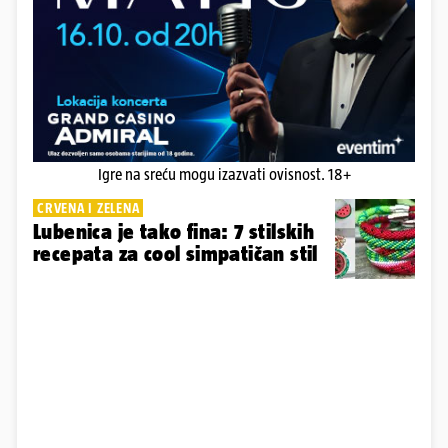
Igre na sreću mogu izazvati ovisnost. 18+
CRVENA I ZELENA
Lubenica je tako fina: 7 stilskih
recepata za cool simpatičan stil