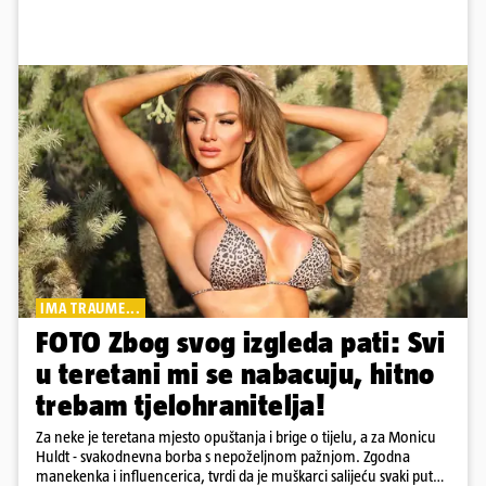
IMA TRAUME...
FOTO Zbog svog izgleda pati: Svi
u teretani mi se nabacuju, hitno
trebam tjelohranitelja!
Za neke je teretana mjesto opuštanja i brige o tijelu, a za Monicu
Huldt - svakodnevna borba s nepoželjnom pažnjom. Zgodna
manekenka i influencerica, tvrdi da je muškarci salijeću svaki put