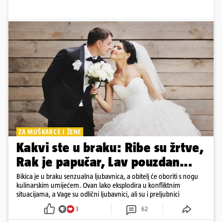
ZA MUŠKARCE I ŽENE
Kakvi ste u braku: Ribe su žrtve,
Rak je papučar, Lav pouzdan...
Bikica je u braku senzualna ljubavnica, a obitelj će oboriti s nogu
kulinarskim umijećem. Ovan lako eksplodira u konfliktnim
situacijama, a Vage su odlični ljubavnici, ali su i preljubnici
3
62