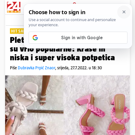
PRIJAVA
Lifestyle
Komentari
1
HIT SANDALE
Pletene natikače i ove sezone
su vrlo popularne: Krase ih
niska i super visoka potpetica
Piše
Dubravka Prpić Znaor
,
srijeda, 27.7.2022. u 18:30