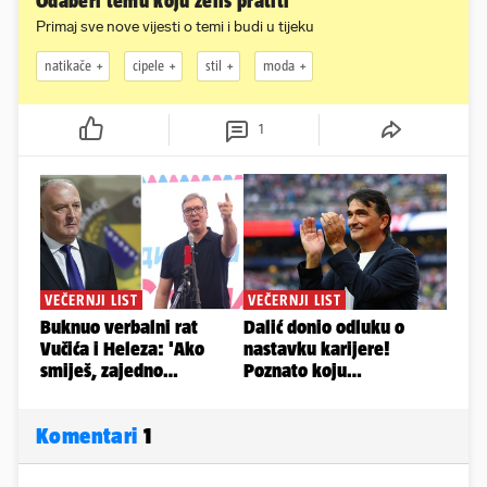
Odaberi temu koju želiš pratiti
Primaj sve nove vijesti o temi i budi u tijeku
natikače
cipele
stil
moda
1
Komentari
1