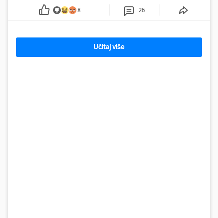
kad dođe na trening
8
26
Učitaj više