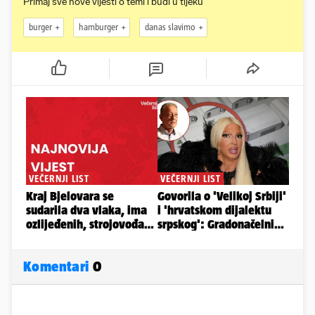
Primaj sve nove vijesti o temi i budi u tijeku
burger
hamburger
danas slavimo
Komentari
0