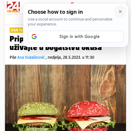
PRIJAVA
Lifestyle
Komentari
0
DAN HAMBURGERA
Pripremite sočan hamburger i
uživajte u bogatstvu okusa
Piše
Ana Vukašinović
,
nedjelja, 28.5.2023. u 11:30