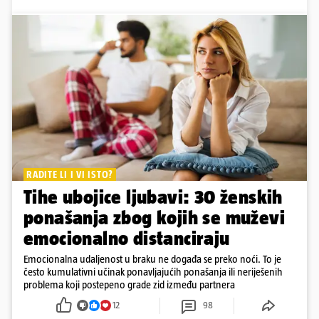
RADITE LI I VI ISTO?
Tihe ubojice ljubavi: 30 ženskih
ponašanja zbog kojih se muževi
emocionalno distanciraju
Emocionalna udaljenost u braku ne događa se preko noći. To je
često kumulativni učinak ponavljajućih ponašanja ili neriješenih
problema koji postepeno grade zid između partnera
12
98