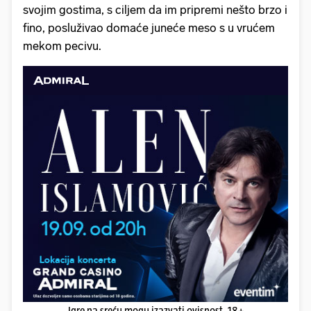
svojim gostima, s ciljem da im pripremi nešto brzo i
fino, posluživao domaće juneće meso s u vrućem
mekom pecivu.
Igre na sreću mogu izazvati ovisnost. 18+