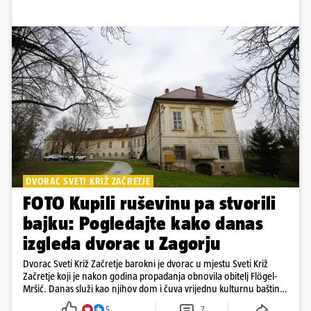
DVORAC SVETI KRIŽ ZAČRETJE
FOTO Kupili ruševinu pa stvorili
bajku: Pogledajte kako danas
izgleda dvorac u Zagorju
Dvorac Sveti Križ Začretje barokni je dvorac u mjestu Sveti Križ
Začretje koji je nakon godina propadanja obnovila obitelj Flögel-
Mršić. Danas služi kao njihov dom i čuva vrijednu kulturnu baštinu
davno zaboravljenog vremena
5
7