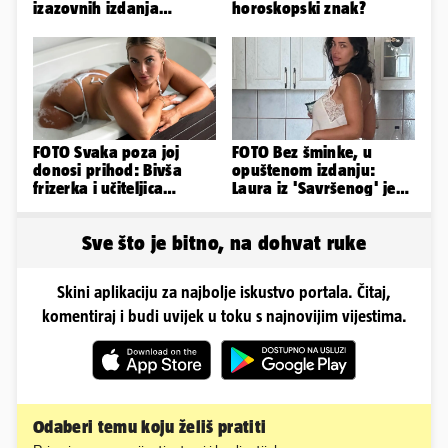
izazovnih izdanja
horoskopski znak?
Ronaldove Georgine
FOTO Svaka poza joj
FOTO Bez šminke, u
donosi prihod: Bivša
opuštenom izdanju:
frizerka i učiteljica
Laura iz 'Savršenog' je
oblinama je zapalila
objavila fotke sa svog
Instagram
odmora
Sve što je bitno, na dohvat ruke
Skini aplikaciju za najbolje iskustvo portala. Čitaj,
komentiraj i budi uvijek u toku s najnovijim vijestima.
Odaberi temu koju želiš pratiti