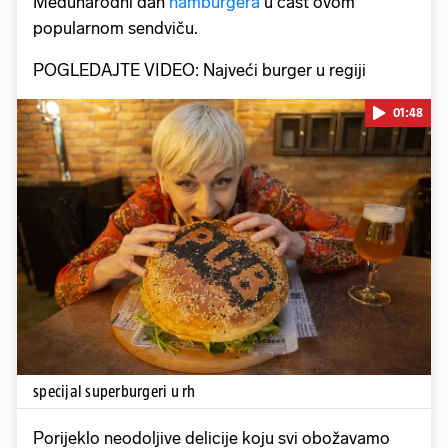
Međunarodni dan
hamburgera
u čast ovom
popularnom sendviču.
POGLEDAJTE VIDEO: Najveći burger u regiji
01:48
Pokretanje videa...
specijal superburgeri u rh
Porijeklo neodoljive delicije koju svi obožavamo