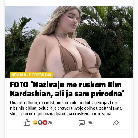
NEKIMA JE PREBUJNA
FOTO 'Nazivaju me ruskom Kim
Kardashian, ali ja sam prirodna'
Unatoč odbijanjima od strane brojnih modnih agencija zbog
njezinih oblina, odlučila je pretvoriti svoje obline u zaštitni znak,
što ju je učinilo prepoznatljivom na društvenim mrežama
26
96