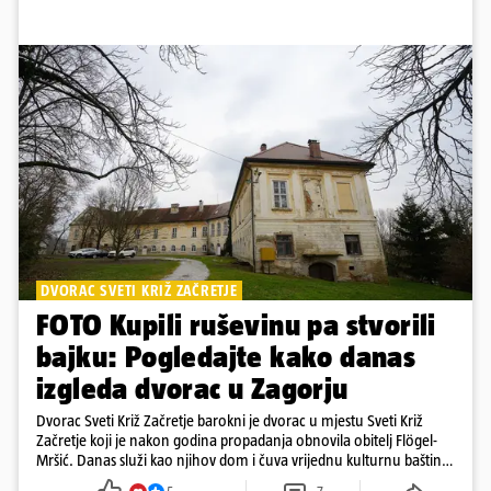
DVORAC SVETI KRIŽ ZAČRETJE
FOTO Kupili ruševinu pa stvorili
bajku: Pogledajte kako danas
izgleda dvorac u Zagorju
Dvorac Sveti Križ Začretje barokni je dvorac u mjestu Sveti Križ
Začretje koji je nakon godina propadanja obnovila obitelj Flögel-
Mršić. Danas služi kao njihov dom i čuva vrijednu kulturnu baštinu
davno zaboravljenog vremena