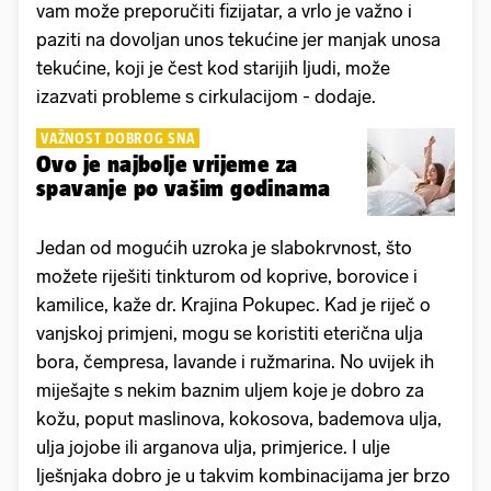
vam može preporučiti fizijatar, a vrlo je važno i
paziti na dovoljan unos tekućine jer manjak unosa
tekućine, koji je čest kod starijih ljudi, može
izazvati probleme s cirkulacijom - dodaje.
VAŽNOST DOBROG SNA
Ovo je najbolje vrijeme za
spavanje po vašim godinama
Jedan od mogućih uzroka je slabokrvnost, što
možete riješiti tinkturom od koprive, borovice i
kamilice, kaže dr. Krajina Pokupec. Kad je riječ o
vanjskoj primjeni, mogu se koristiti eterična ulja
bora, čempresa, lavande i ružmarina. No uvijek ih
miješajte s nekim baznim uljem koje je dobro za
kožu, poput maslinova, kokosova, bademova ulja,
ulja jojobe ili arganova ulja, primjerice. I ulje
lješnjaka dobro je u takvim kombinacijama jer brzo