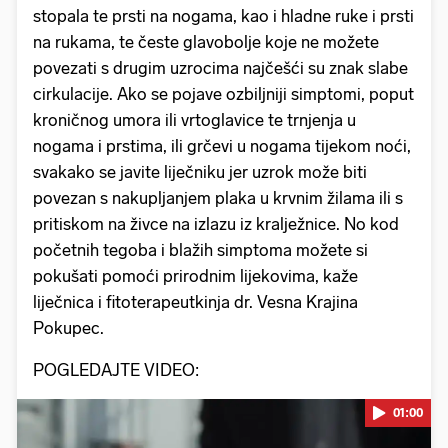
stopala te prsti na nogama, kao i hladne ruke i prsti
na rukama, te česte glavobolje koje ne možete
povezati s drugim uzrocima najčešći su znak slabe
cirkulacije. Ako se pojave ozbiljniji simptomi, poput
kroničnog umora ili vrtoglavice te trnjenja u
nogama i prstima, ili grčevi u nogama tijekom noći,
svakako se javite liječniku jer uzrok može biti
povezan s nakupljanjem plaka u krvnim žilama ili s
pritiskom na živce na izlazu iz kralježnice. No kod
početnih tegoba i blažih simptoma možete si
pokušati pomoći prirodnim lijekovima, kaže
liječnica i fitoterapeutkinja dr. Vesna Krajina
Pokupec.
POGLEDAJTE VIDEO:
01:00