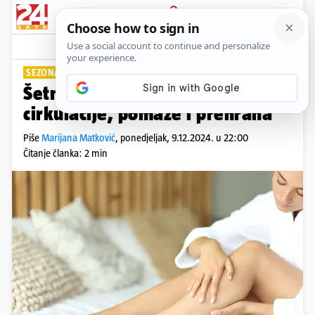
PRIJAVA
Lifestyle
Komentari
0
SEZONA HLADNIH NOGU
Šetnjom i kupkama do bolje
cirkulacije, pomaže i prehrana
Piše
Marijana Matković
,
ponedjeljak, 9.12.2024. u 22:00
Čitanje članka: 2 min