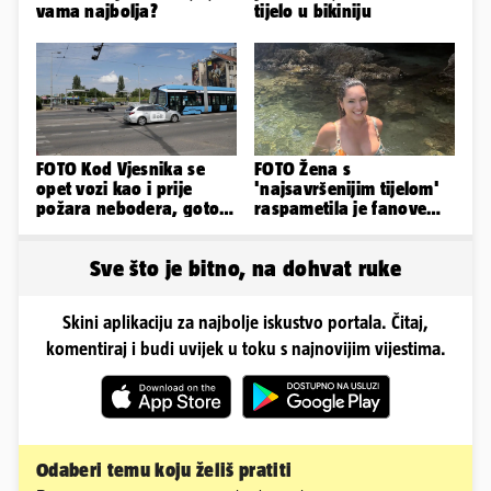
vama najbolja?
tijelo u bikiniju
FOTO Kod Vjesnika se
FOTO Žena s
opet vozi kao i prije
'najsavršenijim tijelom'
požara nebodera, gotovi
raspametila je fanove
radovi i na Deželićevoj
zaigranim fotkama iz
plićaka
Sve što je bitno, na dohvat ruke
Skini aplikaciju za najbolje iskustvo portala. Čitaj,
komentiraj i budi uvijek u toku s najnovijim vijestima.
Odaberi temu koju želiš pratiti