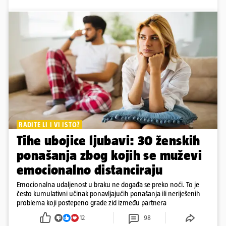
RADITE LI I VI ISTO?
Tihe ubojice ljubavi: 30 ženskih
ponašanja zbog kojih se muževi
emocionalno distanciraju
Emocionalna udaljenost u braku ne događa se preko noći. To je
često kumulativni učinak ponavljajućih ponašanja ili neriješenih
problema koji postepeno grade zid između partnera
12
98