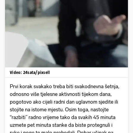
Pokretanje videa...
Video: 24sata/pixsell
Prvi korak svakako treba biti svakodnevna šetnja,
odnosno više tjelesne aktivnosti tijekom dana,
pogotovo ako cijeli radni dan uglavnom sjedite ili
stojite na istome mjestu. Osim toga, nastojte
“razbiti” radno vrijeme tako da svakih 45 minuta
uzmete pet minuta stanke da biste protegnuli i
ruke i noge te malo prohodali. Dobar učinak na