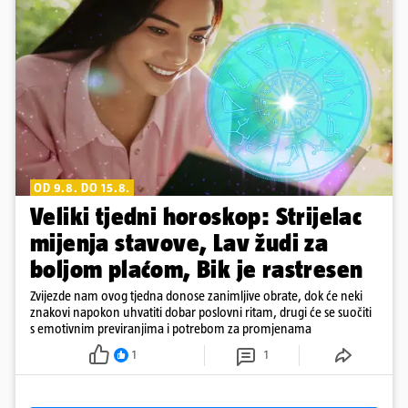
OD 9.8. DO 15.8.
Veliki tjedni horoskop: Strijelac
mijenja stavove, Lav žudi za
boljom plaćom, Bik je rastresen
Zvijezde nam ovog tjedna donose zanimljive obrate, dok će neki
znakovi napokon uhvatiti dobar poslovni ritam, drugi će se suočiti
s emotivnim previranjima i potrebom za promjenama
1
1