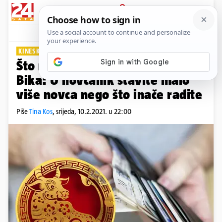
PRIJAVA
Lifestyle
Komentari
40
KINESKA NOVA GODINA
Što nam sve donosi godina
Bika: U novčanik stavite malo
više novca nego što inače radite
Piše
Tina Kos
,
srijeda, 10.2.2021. u 22:00