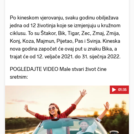
Po kineskom vjerovanju, svaku godinu obilježava
jedna od 12 životinja koje se izmjenjuju u kružnom
ciklusu. To su Štakor, Bik, Tigar, Zec, Zmaj, Zmija,
Konj, Koza, Majmun, Pijetao, Pas i Svinja. Kineska
nova godina započet će ovaj put u znaku Bika, a
trajat će od 12. veljače 2021. do 31. siječnja 2022.
POGLEDAJTE VIDEO Male stvari život čine
sretnim:
01:35
Pokretanje videa...