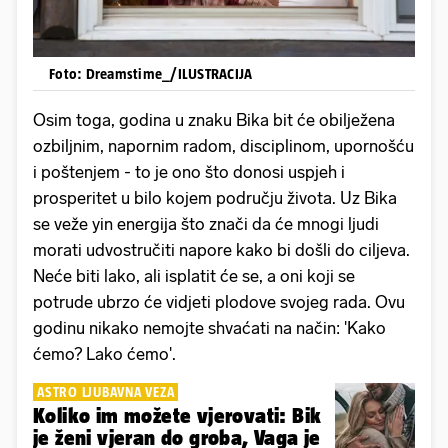
Foto: Dreamstime_/ILUSTRACIJA
Osim toga, godina u znaku Bika bit će obilježena
ozbiljnim, napornim radom, disciplinom, upornošću
i poštenjem - to je ono što donosi uspjeh i
prosperitet u bilo kojem području života. Uz Bika
se veže yin energija što znači da će mnogi ljudi
morati udvostručiti napore kako bi došli do ciljeva.
Neće biti lako, ali isplatit će se, a oni koji se
potrude ubrzo će vidjeti plodove svojeg rada. Ovu
godinu nikako nemojte shvaćati na način: 'Kako
ćemo? Lako ćemo'.
ASTRO LJUBAVNA VEZA
Koliko im možete vjerovati: Bik
je ženi vjeran do groba, Vaga je