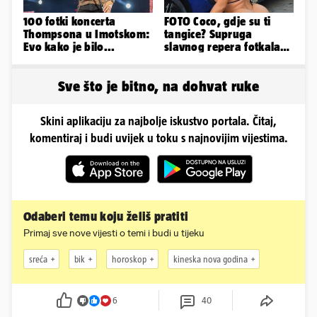
100 fotki koncerta
FOTO Coco, gdje su ti
Thompsona u Imotskom:
tangice? Supruga
Evo kako je bilo...
slavnog repera fotkala
se ispred auta i pokazala
sve
Sve što je bitno, na dohvat ruke
Skini aplikaciju za najbolje iskustvo portala. Čitaj,
komentiraj i budi uvijek u toku s najnovijim vijestima.
Odaberi temu koju želiš pratiti
Primaj sve nove vijesti o temi i budi u tijeku
sreća
bik
horoskop
kineska nova godina
6
40