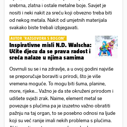
srebrna, zlatna i ostale metalne boje. Savjet je
nositi i neki nakit za sreću koji obvezno treba biti
od nekog metala. Nakit od umjetnih materijala
svakako biste trebali izbjegavati.
AUTOR 'RAZGOVORA S BOGOM'
Inspirativne misli N.D. Walscha:
Učite djecu da se prava radost i
sreća nalaze u njima samima
Osvrnuli su se i na zdravlje, a u ovoj godini najviše
se preporučuje boraviti u prirodi, što je više
vremena moguće. To mogu biti šuma, planine,
more, rijeke... Važno je da ste okruženi prirodom i
udišete svježi zrak. Naime, element metal se
povezuje s plućima pa je izuzetno važno obratiti
pažnju na taj organ, to se posebno odnosi na ljude
koji su već ranije imali nekih problema s plućima.