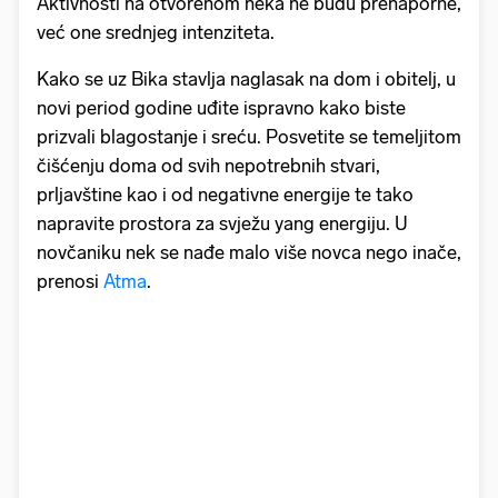
Aktivnosti na otvorenom neka ne budu prenaporne,
već one srednjeg intenziteta.
Kako se uz Bika stavlja naglasak na dom i obitelj, u
novi period godine uđite ispravno kako biste
prizvali blagostanje i sreću. Posvetite se temeljitom
čišćenju doma od svih nepotrebnih stvari,
prljavštine kao i od negativne energije te tako
napravite prostora za svježu yang energiju. U
novčaniku nek se nađe malo više novca nego inače,
prenosi
Atma
.