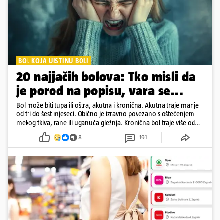
BOL KOJA UISTINU BOLI
20 najjačih bolova: Tko misli da
je porod na popisu, vara se...
Bol može biti tupa ili oštra, akutna i kronična. Akutna traje manje
od tri do šest mjeseci. Obično je izravno povezano s oštećenjem
mekog tkiva, rane ili uganuća gležnja. Kronična bol traje više od
šest mjeseci
8
191