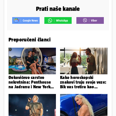
Prati naše kanale
Preporučeni članci
Đokovićevo carstvo
Kako horoskopski
nekretnina: Penthouse
znakovi truju svoje veze:
na Jadranu i New Yorku,
Bik vas tretira kao
španjolska vila, hoteli...
vlasništvo, Jarcu je veza
ugovor