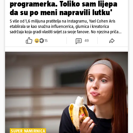
programerka. Toliko sam lijepa
da su po meni napravili lutku'
S više od 1,6 milijuna pratitelja na Instagramu, Yael Cohen Aris
etablirala se kao snažna influencerica, glumica i kreatorica
sadržaja koja gradi vlastiti svijet za svoje fanove. No njezina priča
pokazuje da online slava dolazi i s neočekivanim izazovima
15
49
SUPER NAMIRNICA