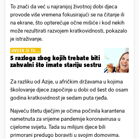
To znači da već u najranijoj životnoj dobi djeca
provode više vremena fokusirajući se na čitanje ili
na ekrane, što opterećuje očne mišiće i kod nekih
može rezultirati razvojem kratkovidnosti, pokazalo
je istraživanje.
UVIJEK JE TU...
5 razloga zbog kojih trebate biti
zahvalni što imate stariju sestru
Za razliku od Azije, u afričkim državama u kojima
školovanje djece započinje u dobi od šest do osam
godina kratkovidnost je sedam puta rjeđa.
Najveću štetu dječjim je očima počinila karantena
nametnuta za vrijeme pandemije koronavirusa u
cijelome svijetu. Tada su milijuni djece bili
primorani predugo boraviti u svojim domovima.