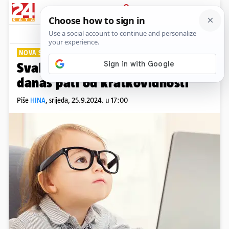
PRIJAVA
Lifestyle
Komentari
0
NOVA STUDIJA
Svako treće dijete u svijetu
danas pati od kratkovidnosti
Piše
HINA
,
srijeda, 25.9.2024. u 17:00