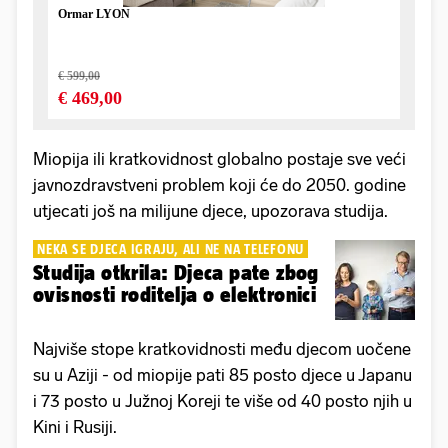
Miopija ili kratkovidnost globalno postaje sve veći
javnozdravstveni problem koji će do 2050. godine
utjecati još na milijune djece, upozorava studija.
NEKA SE DJECA IGRAJU, ALI NE NA TELEFONU
Studija otkrila: Djeca pate zbog
ovisnosti roditelja o elektronici
Najviše stope kratkovidnosti među djecom uočene
su u Aziji - od miopije pati 85 posto djece u Japanu
i 73 posto u Južnoj Koreji te više od 40 posto njih u
Kini i Rusiji.