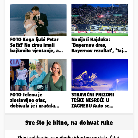
FOTO Koga ljubi Petar
Navijači Hajduka:
Sučić? Na zimu imali
'Bayernov dres,
bajkovito vjenčanje, a
Bayernov rezultat', 'Taj
sada je na svijet stigao -
igrač je sjajan, igra kao
sin!
Perišić'
FOTO Jelenu je
STRAVIČNI PRIZORI
zlostavljao otac,
TEŠKE NESREĆE U
dobivala je i vraćala
ZAGREBU Auto se
kilograme: 'Brutalno me
prepolovio, čovjek
tukao šakama'
poginuo
Sve što je bitno, na dohvat ruke
Skini aplikaciju za najbolje iskustvo portala. Čitaj,