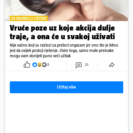
ZA NAJBOLJI UŽITAK
Vruće poze uz koje akcija dulje
traje, a ona će u svakoj uživati
Nije važno koji su razlozi za prebrzi orgazam jer ono što je bitno
jest da uvijek postoji rješenje. Osim toga, samo male preinake
mogu vam donijeti puno veći užitak
8
26
Učitaj više