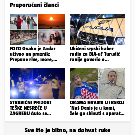
Preporučeni članci
FOTO Ovako je Zadar
Uhićeni srpski haker
uživao na praznik:
radio za BIA-u? Turudić
Prepune rive, more,
ranije govorio o
sunce i čarobni zalazak
predmetu nacionalne
sunca
sigurnosti
STRAVIČNI PRIZORI
DRAMA HRVATA U IRSKOJ
TEŠKE NESREĆE U
'Naš Denis je u komi,
ZAGREBU Auto se
žele ga skinuti s aparata!
prepolovio, čovjek
Molim vas, pomozite'
poginuo
Sve što je bitno, na dohvat ruke