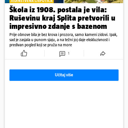
JEDINSTVENA LJEPOTICA
Škola iz 1908. postala je vila:
Ruševinu kraj Splita pretvorili u
impresivno zdanje s bazenom
Prije obnove bila je bez krova i prozora, samo kameni zidovi. Ipak,
sad je zasjala u punom sjaju, a na težni joj daje ekskluzivnost i
predivan pogled koji se pruža na more
1
Učitaj više