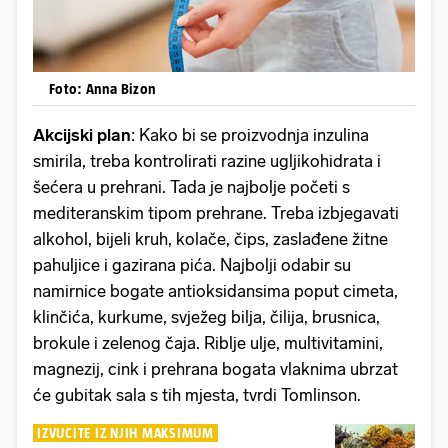
Foto: Anna Bizon
Akcijski plan
: Kako bi se proizvodnja inzulina
smirila, treba kontrolirati razine ugljikohidrata i
šećera u prehrani. Tada je najbolje početi s
mediteranskim tipom prehrane. Treba izbjegavati
alkohol, bijeli kruh, kolače, čips, zaslađene žitne
pahuljice i gazirana pića. Najbolji odabir su
namirnice bogate antioksidansima poput cimeta,
klinčića, kurkume, svježeg bilja, čilija, brusnica,
brokule i zelenog čaja. Riblje ulje, multivitamini,
magnezij, cink i prehrana bogata vlaknima ubrzat
će gubitak sala s tih mjesta, tvrdi Tomlinson.
IZVUCITE IZ NJIH MAKSIMUM