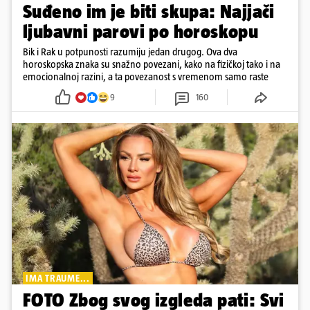
Suđeno im je biti skupa: Najjači
ljubavni parovi po horoskopu
Bik i Rak u potpunosti razumiju jedan drugog. Ova dva
horoskopska znaka su snažno povezani, kako na fizičkoj tako i na
emocionalnoj razini, a ta povezanost s vremenom samo raste
9
160
IMA TRAUME...
FOTO Zbog svog izgleda pati: Svi