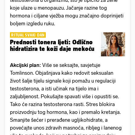
testosterona u organizmu, što je tipično za žene
koje ulaze u menopauzu. Jačanje razine tog
hormona i ciljane vježba mogu značajno doprinijeti
boljem izgledu ruku.
RITUAL SVAKI DAN
Prednosti tonera ljeti: Odlično
hidratizira te koži daje mekoću
Akcijski plan:
Više se seksajte, savjetuje
Tomlinson. Objašnjava kako redovit seksualan
život šalje tijelu signale koji pomažu u regulaciji
testosterona, a isti učinak na tijelo ima i
zaljubljenost. Pokušajte spavati više i opustiti se.
Tako će razina testosterona rasti. Stres blokira
proizvodnju tog hormona, kao i premalo kretanja.
Smanjite šećer i prerađene ugljikohidrate, a
povećajte unos zdravih masnoća, ribljeg i lanenog