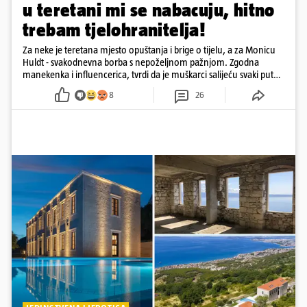
u teretani mi se nabacuju, hitno
trebam tjelohranitelja!
Za neke je teretana mjesto opuštanja i brige o tijelu, a za Monicu
Huldt - svakodnevna borba s nepoželjnom pažnjom. Zgodna
manekenka i influencerica, tvrdi da je muškarci salijeću svaki put
kad dođe na trening
8
26