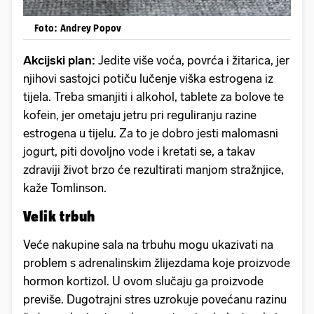
Foto: Andrey Popov
Akcijski plan:
Jedite više voća, povrća i žitarica, jer
njihovi sastojci potiču lučenje viška estrogena iz
tijela. Treba smanjiti i alkohol, tablete za bolove te
kofein, jer ometaju jetru pri reguliranju razine
estrogena u tijelu. Za to je dobro jesti malomasni
jogurt, piti dovoljno vode i kretati se, a takav
zdraviji život brzo će rezultirati manjom stražnjice,
kaže Tomlinson.
Velik trbuh
Veće nakupine sala na trbuhu mogu ukazivati na
problem s adrenalinskim žlijezdama koje proizvode
hormon kortizol. U ovom slučaju ga proizvode
previše. Dugotrajni stres uzrokuje povećanu razinu