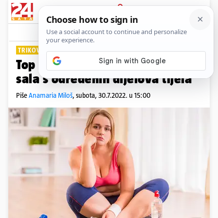
PRIJAVA
Lifestyle
Komentari
6
TRIKOVI ZA VITKU LINIJU
Top savjeti kako otopiti naslage
sala s određenih dijelova tijela
Piše
Anamaria Miloš
,
subota, 30.7.2022. u 15:00