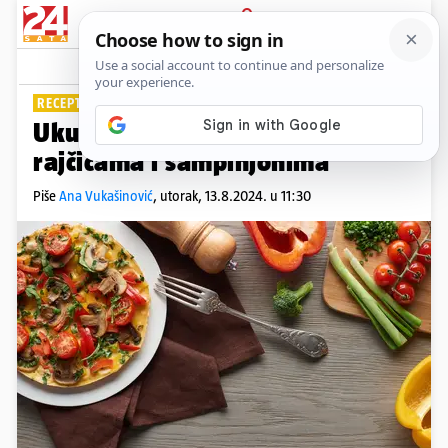
PRIJAVA
Lifestyle
Komentari
0
RECEPT DANA
Ukusno i lagano: Ljetni omlet s
rajčicama i šampinjonima
Piše
Ana Vukašinović
,
utorak, 13.8.2024. u 11:30