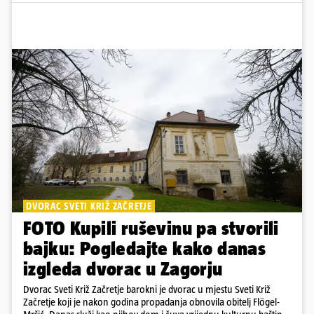
DVORAC SVETI KRIŽ ZAČRETJE
FOTO Kupili ruševinu pa stvorili
bajku: Pogledajte kako danas
izgleda dvorac u Zagorju
Dvorac Sveti Križ Začretje barokni je dvorac u mjestu Sveti Križ
Začretje koji je nakon godina propadanja obnovila obitelj Flögel-