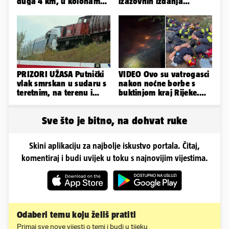
duga 4 km, u kolonama
izazovnih izdanja
se vozi prema moru
Ronaldove Georgine
PRIZORI UŽASA Putnički
VIDEO Ovo su vatrogasci
vlak smrskan u sudaru s
nakon noćne borbe s
teretnim, na terenu i
buktinjom kraj Rijeke.
helikopter hitne
Izgorjelo 9,5 hektara
Sve što je bitno, na dohvat ruke
Skini aplikaciju za najbolje iskustvo portala. Čitaj,
komentiraj i budi uvijek u toku s najnovijim vijestima.
Odaberi temu koju želiš pratiti
Primaj sve nove vijesti o temi i budi u tijeku