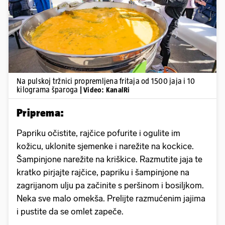
Pokretanje videa...
Na pulskoj tržnici propremljena fritaja od 1500 jaja i 10
kilograma šparoga
| Video: KanalRi
Priprema:
Papriku očistite, rajčice pofurite i ogulite im
kožicu, uklonite sjemenke i narežite na kockice.
Šampinjone narežite na kriškice. Razmutite jaja te
kratko pirjajte rajčice, papriku i šampinjone na
zagrijanom ulju pa začinite s peršinom i bosiljkom.
Neka sve malo omekša. Prelijte razmućenim jajima
i pustite da se omlet zapeče.