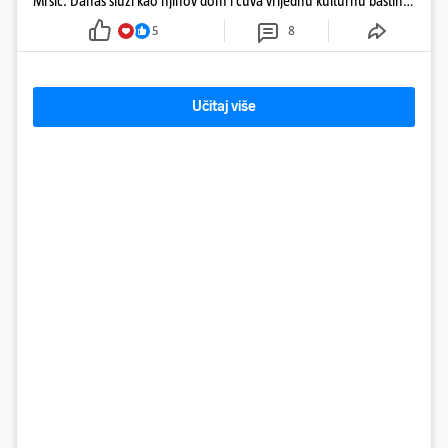
Mršić. Danas služi kao njihov dom i čuva vrijednu kulturnu baštinu
davno zaboravljenog vremena
5
8
Učitaj više