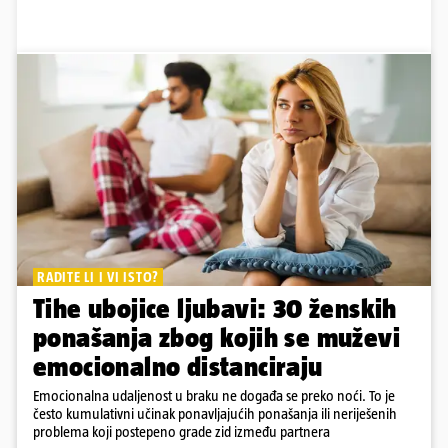
RADITE LI I VI ISTO?
Tihe ubojice ljubavi: 30 ženskih
ponašanja zbog kojih se muževi
emocionalno distanciraju
Emocionalna udaljenost u braku ne događa se preko noći. To je
često kumulativni učinak ponavljajućih ponašanja ili neriješenih
problema koji postepeno grade zid između partnera