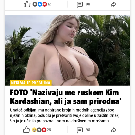
12
98
NEKIMA JE PREBUJNA
FOTO 'Nazivaju me ruskom Kim
Kardashian, ali ja sam prirodna'
Unatoč odbijanjima od strane brojnih modnih agencija zbog
njezinih oblina, odlučila je pretvoriti svoje obline u zaštitni znak,
što ju je učinilo prepoznatljivom na društvenim mrežama
26
98