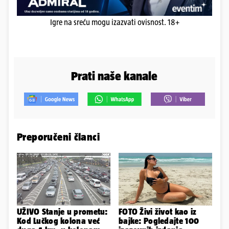
Igre na sreću mogu izazvati ovisnost. 18+
Prati naše kanale
Preporučeni članci
UŽIVO Stanje u prometu:
FOTO Živi život kao iz
Kod Lučkog kolona već
bajke: Pogledajte 100