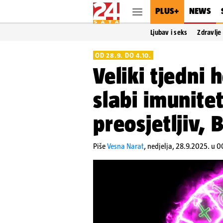
PLUS+
NEWS
Ljubav i seks
Zdravlje
OD 28.9. DO 4.10.
Veliki tjedni
slabi imunite
preosjetljiv, 
Piše
Vesna Narat
,
nedjelja, 28.9.2025. u 0