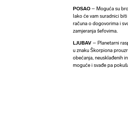
POSAO
– Moguća su brojn
Iako će vam suradnici biti 
računa o dogovorima i sv
zamjeranja šefovima.
LJUBAV
– Planetarni ras
u znaku Škorpiona prouzr
obećanja, neusklađenih int
moguće i svađe pa pokušaj