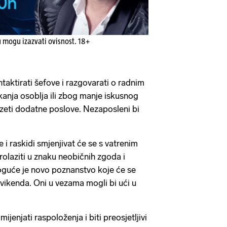
u mogu izazvati ovisnost. 18+
taktirati šefove i razgovarati o radnim
nja osoblja ili zbog manje iskusnog
zeti dodatne poslove. Nezaposleni bi
i raskidi smjenjivat će se s vatrenim
rolaziti u znaku neobičnih zgoda i
Moguće je novo poznanstvo koje će se
 vikenda. Oni u vezama mogli bi ući u
ijenjati raspoloženja i biti preosjetljivi