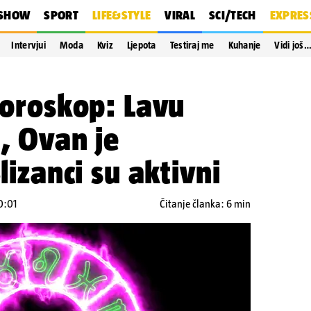
SHOW
SPORT
LIFE&STYLE
VIRAL
SCI/TECH
EXPRES
Intervjui
Moda
Kviz
Ljepota
Testiraj me
Kuhanje
Vidi još
 horoskop: Lavu
t, Ovan je
Blizanci su aktivni
0:01
Čitanje članka: 6 min