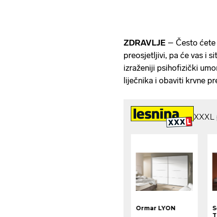
ZDRAVLJE
– Često ćete m
preosjetljivi, pa će vas i s
izraženiji psihofizički umor
liječnika i obaviti krvne p