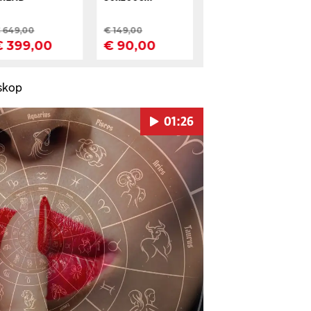
skop
01:26
Pokretanje videa...