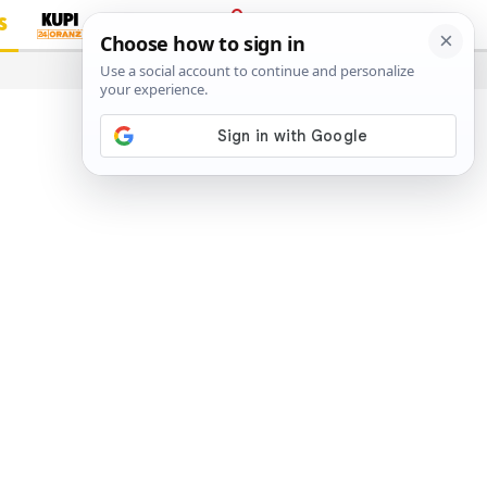
S
PRIJAVA
…