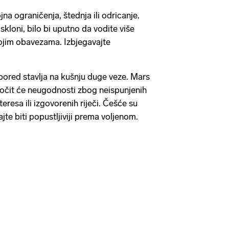
a ograničenja, štednja ili odricanje.
skloni, bilo bi uputno da vodite više
ojim obavezama. Izbjegavajte
pored stavlja na kušnju duge veze. Mars
očit će neugodnosti zbog neispunjenih
eresa ili izgovorenih riječi. Češće su
te biti popustljiviji prema voljenom.