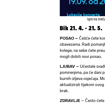
Igre na sreć
Bik 21. 4. - 21. 5.
POSAO –
Češće ćete kon
obavezama. Radi pomanjka
kolege, na sebe ćete preu
mogli dobiti novi posao.
LJUBAV –
Učestale svađe 
pomirenjima, pa će dani p
burnih izljeva osjećaja. 
aktualizirati tijekom ovog
brak.
ZDRAVLJE
– Često ćete m