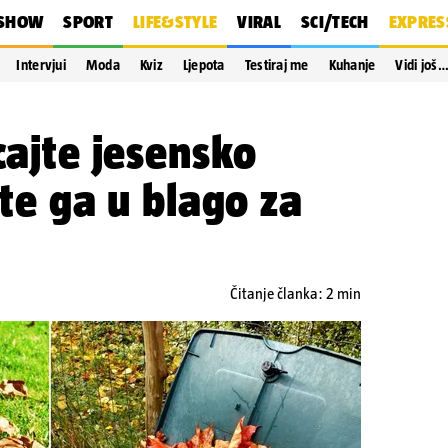
SHOW
SPORT
LIFE&STYLE
VIRAL
SCI/TECH
EXPRES
Intervjui
Moda
Kviz
Ljepota
Testiraj me
Kuhanje
Vidi još
cajte jesensko
ite ga u blago za
Čitanje članka: 2 min