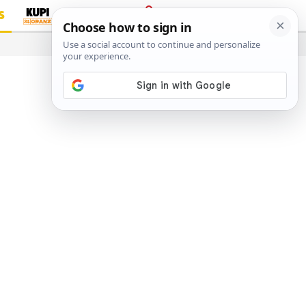
S
PRIJAVA
…