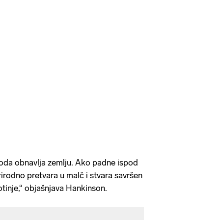
iroda obnavlja zemlju. Ako padne ispod
prirodno pretvara u malč i stvara savršen
votinje,“ objašnjava Hankinson.