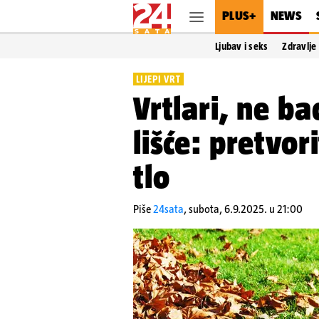
PLUS+
NEWS
Ljubav i seks
Zdravlje
LIJEPI VRT
Vrtlari, ne ba
lišće: pretvor
tlo
Piše
24sata
,
subota, 6.9.2025. u 21:00