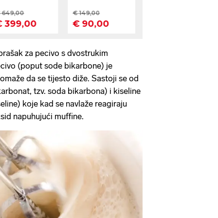
 prašak za pecivo s dvostrukim
civo (poput sode bikarbone) je
omaže da se tijesto diže. Sastoji se od
karbonat, tzv. soda bikarbona) i kiseline
eline) koje kad se navlaže reagiraju
ksid napuhujući muffine.