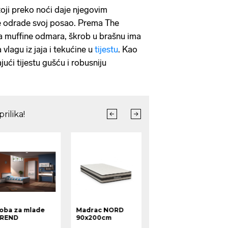
toji preko noći daje njegovim
je odrade svoj posao. Prema The
 za muffine odmara, škrob u brašnu ima
vlagu iz jaja i tekućine u
tijestu
. Kao
jući tijestu gušću i robusniju