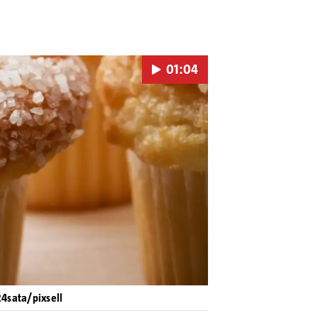
01:04
Pokretanje videa...
24sata/pixsell