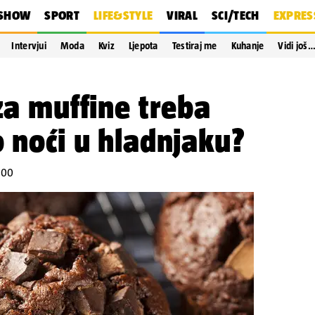
SHOW
SPORT
LIFE&STYLE
VIRAL
SCI/TECH
EXPRES
Intervjui
Moda
Kviz
Ljepota
Testiraj me
Kuhanje
Vidi još
 za muffine treba
o noći u hladnjaku?
:00