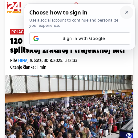
PRIJAVA
News
Komentari
0
POJAČAN PROMET
120 tisuća putnika za vikend u
splitskoj zračnoj i trajektnoj luci
Piše
HINA
,
subota, 30.8.2025. u 12:33
Čitanje članka: 1 min