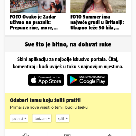
FOTO Ovako je Zadar
FOTO Summer ima
uživao na praznik:
najveće grudi u Britaniji:
Prepune rive, more,
Ukupno teže 30 kila,
sunce i čarobni zalazak
razmišljam o
sunca
smanjivanju...
Sve što je bitno, na dohvat ruke
Skini aplikaciju za najbolje iskustvo portala. Čitaj,
komentiraj i budi uvijek u toku s najnovijim vijestima.
Odaberi temu koju želiš pratiti
Primaj sve nove vijesti o temi i budi u tijeku
putnici
turizam
split