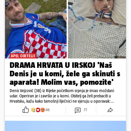
APEL OBITELJI
DRAMA HRVATA U IRSKOJ 'Naš
Denis je u komi, žele ga skinuti s
aparata! Molim vas, pomozite'
Denis Vejzović (38) iz Rijeke početkom srpnja je imao moždani
udar. Operiran je i završio je u komi. Obitelj ga želi prebaciti u
Hrvatsku, kažu kako tamošnji liječnici ne vjeruju u oporavak:
'Imamo 72 sata'
46
77