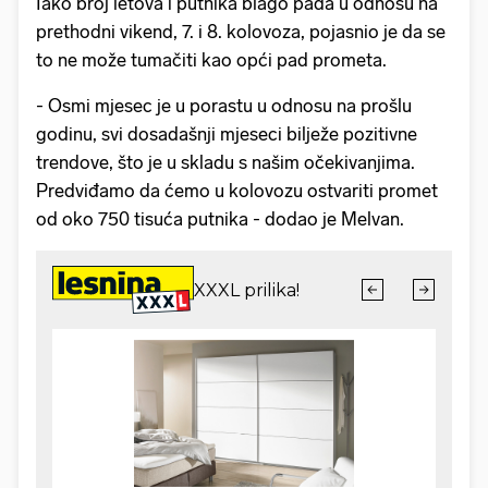
Iako broj letova i putnika blago pada u odnosu na
prethodni vikend, 7. i 8. kolovoza, pojasnio je da se
to ne može tumačiti kao opći pad prometa.
- Osmi mjesec je u porastu u odnosu na prošlu
godinu, svi dosadašnji mjeseci bilježe pozitivne
trendove, što je u skladu s našim očekivanjima.
Predviđamo da ćemo u kolovozu ostvariti promet
od oko 750 tisuća putnika - dodao je Melvan.