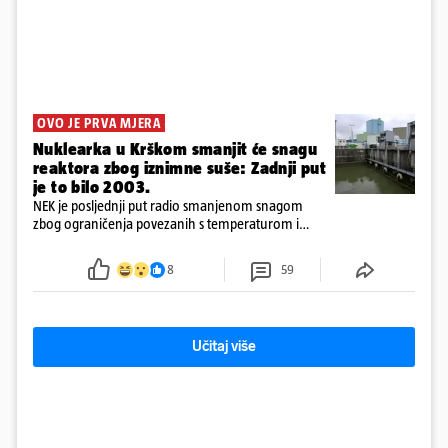
OVO JE PRVA MJERA
Nuklearka u Krškom smanjit će snagu
reaktora zbog iznimne suše: Zadnji put
je to bilo 2003.
NEK je posljednji put radio smanjenom snagom
zbog ograničenja povezanih s temperaturom i
protokom rijeke Save 2003. godine, kada je
smanjenje snage bilo potrebno više od 90 dana.
8
59
Učitaj više