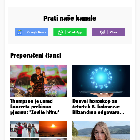
Prati naše kanale
Preporučeni članci
Thompson je usred
Dnevni horoskop za
koncerta prekinuo
četvrtak 6. kolovoza:
pjesmu: 'Zovite hitnu'
Blizancima odgovara
mir, a Vage imaju volje
za sve