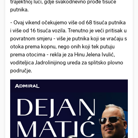
trajektnoj luci, gdje svakodnevno prođe tisuće
putnika.
- Ovaj vikend očekujemo više od 68 tisuća putnika
i više od 16 tisuća vozila. Trenutno je veći pritisak u
povratnom smjeru - više je putnika koji se vraćaju s
otoka prema kopnu, nego onih koji tek putuju
prema otocima - rekla je za Hinu Jelena Ivulić,
voditeljica Jadrolinijinog ureda za splitsko plovno
područje.