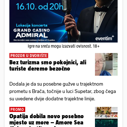
Igre na sreću mogu izazvati ovisnost. 18+
PROZOR U DVORIŠTE
Bez turizma smo pokojnici, ali
turiste deremo bezočno
Dodala je da su posebne gužve u trajektnom
prometu s Brača, točnije u luci Supetar, zbog čega
su uvedene dvije dodatne trajektne linije.
PROMO
Opatija dobila novo posebno
mjesto uz more – Amore Sea