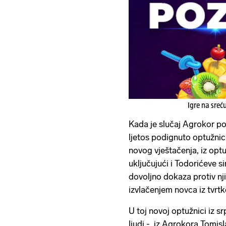
Igre na sreć
Kada je slučaj Agrokor poč
ljetos podignuto optužnic
novog vještačenja, iz optu
uključujući i Todorićeve 
dovoljno dokaza protiv nji
izvlačenjem novca iz tvrtk
U toj novoj optužnici iz s
ljudi - iz Agrokora Tomisla