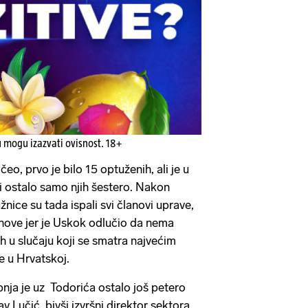
u mogu izazvati ovisnost. 18+
eo, prvo je bilo 15 optuženih, ali je u
i ostalo samo njih šestero. Nakon
žnice su tada ispali svi članovi uprave,
sinove jer je Uskok odlučio da nema
h u slučaju koji se smatra najvećim
e u Hrvatskoj.
rpnja je uz Todorića ostalo još petero
v Lučić, bivši izvršni direktor sektora