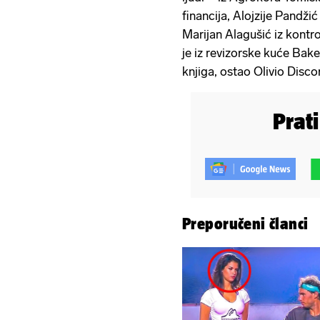
financija, Alojzije Pandžić
Marijan Alagušić iz kontr
je iz revizorske kuće Baker
knjiga, ostao Olivio Disco
Prat
Preporučeni članci