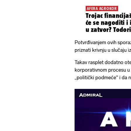
AFERA AGROKOR
Trojac financija
će se nagoditi i
u zatvor? Todori
problemu...
Potvrđivanjem ovih sporaz
priznati krivnju u slučaju 
Takav rasplet dodatno ot
korporativnom procesu u 
„politički podmeće“ i da ni