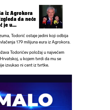
ša iz Agrokora
 izgleda da neće
ć je u
uma, Todorić ostaje jedini koji odbija
izvlačenja 179 milijuna eura iz Agrokora.
ežava Todorićev položaj u najvećem
Hrvatskoj, u kojem tvrdi da mu se
je izvukao ni cent iz tvrtke.