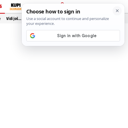
S
PRIJAVA
e
Vidi još…