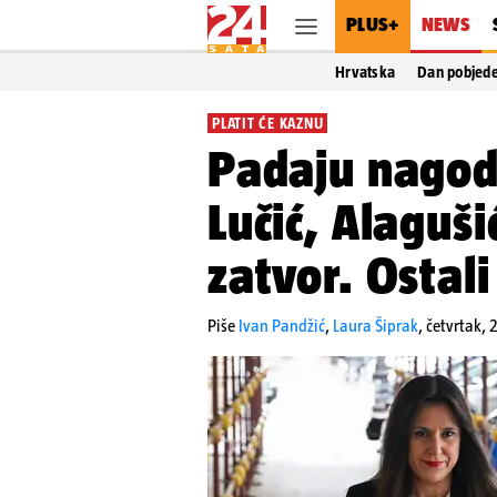
PLUS+
NEWS
Hrvatska
Dan pobjed
PLATIT ĆE KAZNU
Padaju nagod
Lučić, Alaguši
zatvor. Ostali
Piše
Ivan Pandžić
,
Laura Šiprak
,
četvrtak, 