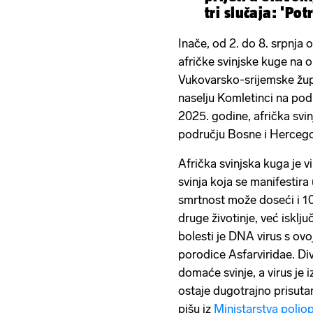
tri slučaja: 'Po
Inače, od 2. do 8. srpnja 
afričke svinjske kuge na 
Vukovarsko-srijemske župa
naselju Komletinci na pod
2025. godine, afrička svi
području Bosne i Hercegov
Afrička svinjska kuga je v
svinja koja se manifestira
smrtnost može doseći i 10
druge životinje, već isklju
bolesti je DNA virus s ovo
porodice Asfarviridae. Divl
domaće svinje, a virus je i
ostaje dugotrajno prisuta
pišu iz
Ministarstva poljo