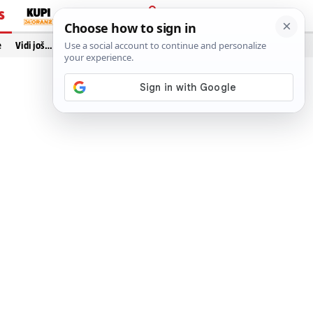
S
PRIJAVA
e
Vidi još…