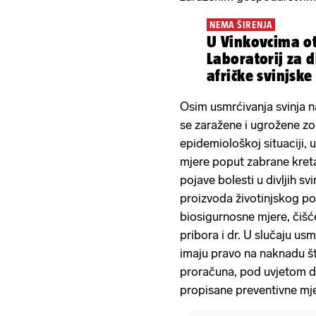
NEMA ŠIRENJA
U Vinkovcima o
Laboratorij za 
afričke svinjske
Osim usmrćivanja svinja 
se zaražene i ugrožene zo
epidemiološkoj situaciji, 
mjere poput zabrane kreta
pojave bolesti u divljih sv
proizvoda životinjskog pod
biosigurnosne mjere, čišće
pribora i dr. U slučaju us
imaju pravo na naknadu št
proračuna, pod uvjetom d
propisane preventivne mje