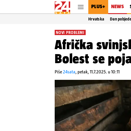
PLUS+
NEWS
Hrvatska
Dan pobjed
NOVI PROBLEMI
Afrička svinj
Bolest se poja
Piše
24sata
,
petak, 11.7.2025. u 10:11