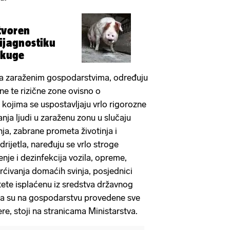
tvoren
dijagnostiku
 kuge
na zaraženim gospodarstvima, određuju
ne te rizične zone ovisno o
u kojima se uspostavljaju vrlo rigorozne
nja ljudi u zaraženu zonu u slučaju
inja, zabrane prometa životinja i
rijetla, naređuju se vrlo stroge
nje i dezinfekcija vozila, opreme,
mrćivanja domaćih svinja, posjednici
ete isplaćenu iz sredstva državnog
a su na gospodarstvu provedene sve
re, stoji na stranicama Ministarstva.