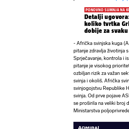
PONOVNO SUMNJA NA K
Detalji ugovora
koliko tvrtka G
dobije za svaku
- Afrička svinjska kuga (
pitanje zdravlja životinja 
Sprječavanje, kontrola i i
pitanje je visokog priorit
ozbiljan rizik za važan sek
svinja i okoliš. Afrička sv
svinjogojstvu Republike Hr
svinja. Od prve pojave A
se proširila na veliki broj
Ministarstva poljoprivrede