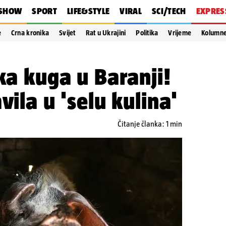
SHOW
SPORT
LIFE&STYLE
VIRAL
SCI/TECH
EXPRES
e
Crna kronika
Svijet
Rat u Ukrajini
Politika
Vrijeme
Kolumn
ska kuga u Baranji!
vila u 'selu kulina'
Čitanje članka: 1 min