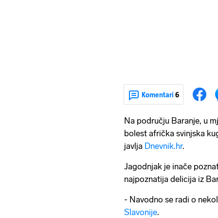
Komentari
6
Na području Baranje, u mj
bolest afrička svinjska ku
javlja
Dnevnik.hr
.
Jagodnjak je inače poznat
najpoznatija delicija iz Bar
- Navodno se radi o nekoli
Slavonije
.