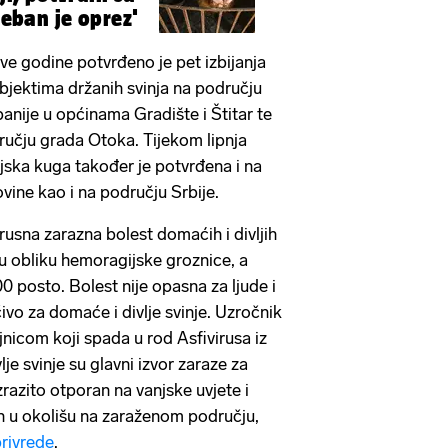
treban je oprez'
ove godine potvrđeno je pet izbijanja
objektima držanih svinja na području
nije u općinama Gradište i Štitar te
ručju grada Otoka. Tijekom lipnja
njska kuga također je potvrđena i na
ine kao i na području Srbije.
irusna zarazna bolest domaćih i divljih
 u obliku hemoragijske groznice, a
0 posto. Bolest nije opasna za ljude i
čivo za domaće i divlje svinje. Uzročnik
jnicom koji spada u rod Asfivirusa iz
je svinje su glavni izvor zaraze za
zrazito otporan na vanjske uvjete i
n u okolišu na zaraženom području,
privrede
.