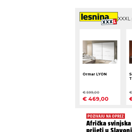
POZIVAJU NA OPREZ
Afrička svinjsk
prijeti u Slavoni