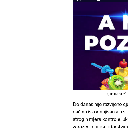
Igre na sreć
Do danas nije razvijeno c
načina iskorjenjivanja u 
strogih mjera kontrole, u
zaraženim gospodarstvi