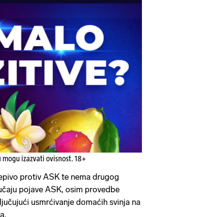
u mogu izazvati ovisnost. 18+
jepivo protiv ASK te nema drugog
slučaju pojave ASK, osim provedbe
ključujući usmrćivanje domaćih svinja na
ma.