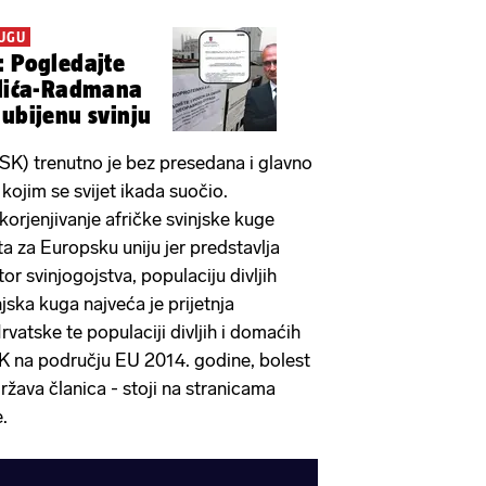
UGU
: Pogledajte
rlića-Radmana
 ubijenu svinju
ASK) trenutno je bez presedana i glavno
s kojim se svijet ikada suočio.
skorjenjivanje afričke svinjske kuge
eta za Europsku uniju jer predstavlja
tor svinjogojstva, populaciju divljih
injska kuga najveća je prijetnja
vatske te populaciji divljih i domaćih
SK na području EU 2014. godine, bolest
 država članica - stoji na stranicama
.