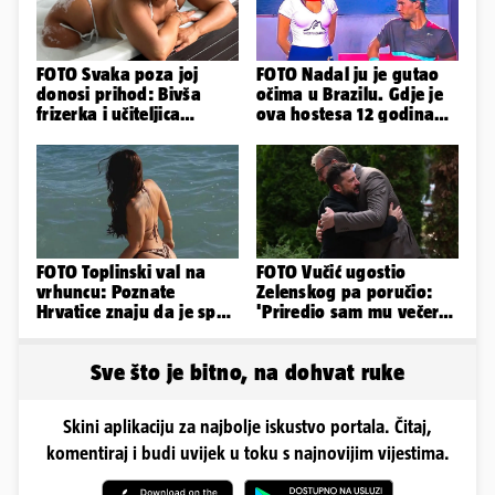
FOTO Svaka poza joj
FOTO Nadal ju je gutao
donosi prihod: Bivša
očima u Brazilu. Gdje je
frizerka i učiteljica
ova hostesa 12 godina
oblinama je zapalila
poslije i kako izgleda?
Instagram
FOTO Toplinski val na
FOTO Vučić ugostio
vrhuncu: Poznate
Zelenskog pa poručio:
Hrvatice znaju da je spas
'Priredio sam mu večeru
u minijaturnom bikiniju
i poželio dobrodošlicu'
Sve što je bitno, na dohvat ruke
Skini aplikaciju za najbolje iskustvo portala. Čitaj,
komentiraj i budi uvijek u toku s najnovijim vijestima.