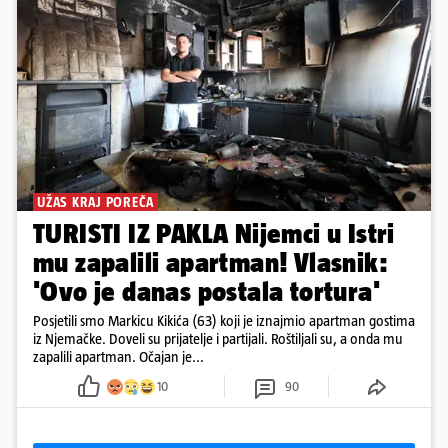
UŽAS KRAJ POREČA
TURISTI IZ PAKLA Nijemci u Istri
mu zapalili apartman! Vlasnik:
'Ovo je danas postala tortura'
Posjetili smo Markicu Kikića (63) koji je iznajmio apartman gostima
iz Njemačke. Doveli su prijatelje i partijali. Roštiljali su, a onda mu
zapalili apartman. Očajan je...
10
90