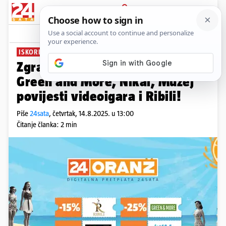
PRIJAVA
News
ISKORISTI PRILIKU!
Zgrabi Oranž za 12 € i kupone za
Green and More, Nikal, Muzej
povijesti videoigara i Ribili!
Piše
24sata
,
četvrtak, 14.8.2025. u 13:00
Čitanje članka: 2 min