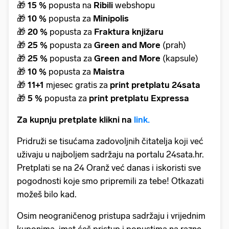
🎁
15 %
popusta na
Ribili
webshopu
🎁
10 %
popusta za
Minipolis
🎁
20 %
popusta za
Fraktura knjižaru
🎁
25 %
popusta za
Green and More
(prah)
🎁
25 %
popusta za
Green and More
(kapsule)
🎁
10 %
popusta za
Maistra
🎁
11+1
mjesec gratis
za
print pretplatu 24sata
🎁
5 %
popusta za
print pretplatu Expressa
Za kupnju pretplate klikni na
link.
Pridruži se tisućama zadovoljnih čitatelja koji već
uživaju u najboljem sadržaju na portalu 24sata.hr.
Pretplati se na 24 Oranž već danas i iskoristi sve
pogodnosti koje smo pripremili za tebe! Otkazati
možeš bilo kad.
Osim neograničenog pristupa sadržaju i vrijednim