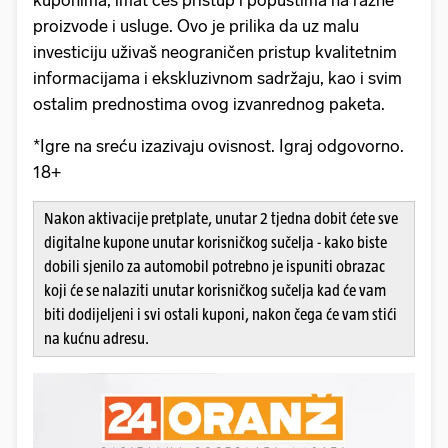
kuponima, imat ćeš pristup i popustima na razne
proizvode i usluge. Ovo je prilika da uz malu
investiciju uživaš neograničen pristup kvalitetnim
informacijama i ekskluzivnom sadržaju, kao i svim
ostalim prednostima ovog izvanrednog paketa.
*Igre na sreću izazivaju ovisnost. Igraj odgovorno.
18+
Nakon aktivacije pretplate, unutar 2 tjedna dobit ćete sve
digitalne kupone unutar korisničkog sučelja - kako biste
dobili sjenilo za automobil potrebno je ispuniti obrazac
koji će se nalaziti unutar korisničkog sučelja kad će vam
biti dodijeljeni i svi ostali kuponi, nakon čega će vam stići
na kućnu adresu.