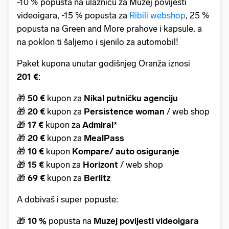
-10 % popusta na ulaznicu za Muzej povijesti
videoigara, -15 % popusta za
Ribili webshop
, 25 %
popusta na Green and More prahove i kapsule, a
na poklon ti šaljemo i sjenilo za automobil!
Paket kupona unutar godišnjeg Oranža iznosi
201 €
:
🎁
50 €
kupon za
Nikal putničku agenciju
🎁
20 €
kupon za
Persistence woman
/ web shop
🎁
17 €
kupon za
Admiral*
🎁
20 €
kupon za
MealPass
🎁
10 €
kupon
Kompare/ auto osiguranje
🎁
15 €
kupon za
Horizont
/
web shop
🎁
69 €
kupon za
Berlitz
A dobivaš i super popuste:
🎁
10 %
popusta na
Muzej povijesti videoigara