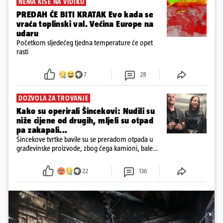
NEMA KIŠE NA VIDIKU
PREDAH ĆE BITI KRATAK Evo kada se
vraća toplinski val. Većina Europe na
udaru
Početkom sljedećeg tjedna temperature će opet
rasti
7
28
DOZVOLA ZA TROVANJE
Kako su operirali Šincekovi: Nudili su
niže cijene od drugih, mljeli su otpad
pa zakapali...
Šincekove tvrtke bavile su se preradom otpada u
građevinske proizvode, zbog čega kamioni, bale
plastike i samljeveni materijal dugo nisu izazivali
sumnju
22
136