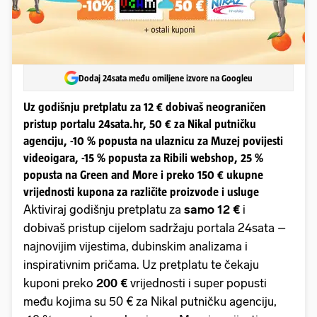
Dodaj 24sata među omiljene izvore na Googleu
Uz godišnju pretplatu za 12 € dobivaš neograničen
pristup portalu 24sata.hr, 50 € za Nikal putničku
agenciju, -10 % popusta na ulaznicu za Muzej povijesti
videoigara, -15 % popusta za Ribili webshop, 25 %
popusta na Green and More i preko 150 € ukupne
vrijednosti kupona za različite proizvode i usluge
Aktiviraj godišnju pretplatu za
samo 12 €
i
dobivaš pristup cijelom sadržaju portala 24sata –
najnovijim vijestima, dubinskim analizama i
inspirativnim pričama. Uz pretplatu te čekaju
kuponi preko
200 €
vrijednosti i super popusti
među kojima su 50 € za Nikal putničku agenciju,