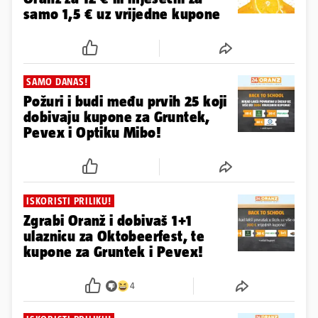
samo 1,5 € uz vrijedne kupone
SAMO DANAS!
Požuri i budi među prvih 25 koji
dobivaju kupone za Gruntek,
Pevex i Optiku Mibo!
ISKORISTI PRILIKU!
Zgrabi Oranž i dobivaš 1+1
ulaznicu za Oktobeerfest, te
kupone za Gruntek i Pevex!
4