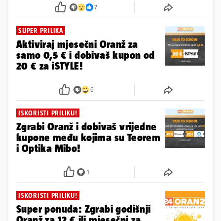
7
SUPER PRILIKA
Aktiviraj mjesečni Oranž za
samo 0,5 € i dobivaš kupon od
20 € za iSTYLE!
6
ISKORISTI PRILIKU!
Zgrabi Oranž i dobivaš vrijedne
kupone među kojima su Teorem
i Optika Mibo!
1
ISKORISTI PRILIKU!
Super ponuda: Zgrabi godišnji
Oranž za 12 € ili mjesečni za