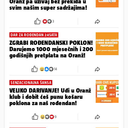
Oranž pa uživaj bez prekida u
svim našim super sadržajima!
3
DAR ZA ROĐENDAN 24SATA
ZGRABI ROĐENDANSKI POKLON!
Darujemo 1000 mjesečnih i 200
godišnjih pretplata na Oranž!
14
SENZACIONALNA ŠANSA
VELIKO DARIVANJE! Uđi u Oranž
klub i dobit ćeš punu košaru
poklona za naš rođendan!
9