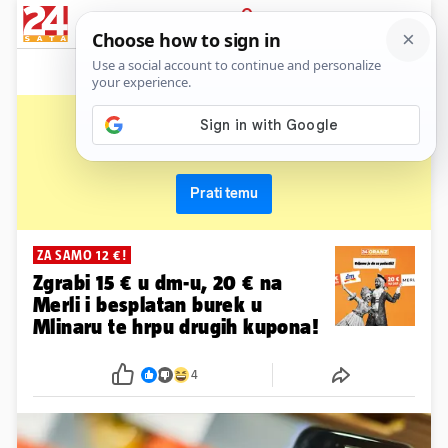
News
Show
Sport
Life&style
Video
Express
PRIJAVA
24oranž
Primaj sve nove vijesti o temi i budi u tijeku
Prati temu
ZA SAMO 12 €!
Zgrabi 15 € u dm-u, 20 € na
Merli i besplatan burek u
Mlinaru te hrpu drugih kupona!
4